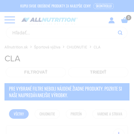
KUPUJ SVOJE OBĽÚBENÉ PRODUKTY ZA NAJLEPŠIE CENY!
SKONTROLUJ
Allnutrition.sk
Športová výživa
CHUDNUTIE
CLA
CLA
FILTROVAŤ
TRIEDIŤ
PRE VYBRANÉ FILTRE NEBOLI NÁJDENÉ ŽIADNE PRODUKTY. POZRITE SI
NAŠE NAJPREDÁVANEJŠIE VÝROBKY.
VŠETKY
CHUDNUTIE
PROTEÍN
VARENIE A STRAVA