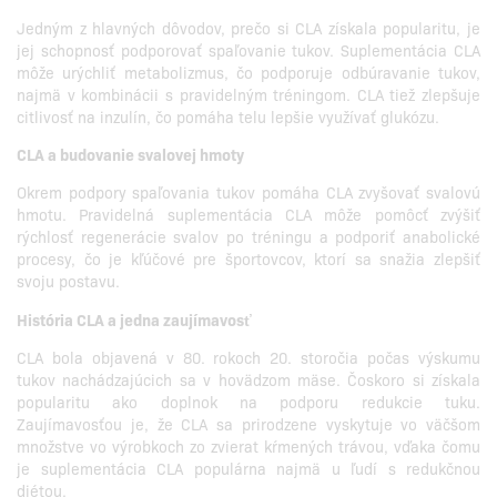
Jedným z hlavných dôvodov, prečo si CLA získala popularitu, je
jej schopnosť podporovať spaľovanie tukov. Suplementácia CLA
môže urýchliť metabolizmus, čo podporuje odbúravanie tukov,
najmä v kombinácii s pravidelným tréningom. CLA tiež zlepšuje
citlivosť na inzulín, čo pomáha telu lepšie využívať glukózu.
CLA a budovanie svalovej hmoty
Okrem podpory spaľovania tukov pomáha CLA zvyšovať svalovú
hmotu. Pravidelná suplementácia CLA môže pomôcť zvýšiť
rýchlosť regenerácie svalov po tréningu a podporiť anabolické
procesy, čo je kľúčové pre športovcov, ktorí sa snažia zlepšiť
svoju postavu.
História CLA a jedna zaujímavosť
CLA bola objavená v 80. rokoch 20. storočia počas výskumu
tukov nachádzajúcich sa v hovädzom mäse. Čoskoro si získala
popularitu ako doplnok na podporu redukcie tuku.
Zaujímavosťou je, že CLA sa prirodzene vyskytuje vo väčšom
množstve vo výrobkoch zo zvierat kŕmených trávou, vďaka čomu
je suplementácia CLA populárna najmä u ľudí s redukčnou
diétou.