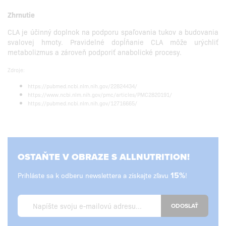
Zhrnutie
CLA je účinný doplnok na podporu spaľovania tukov a budovania
svalovej hmoty. Pravidelné dopĺňanie CLA môže urýchliť
metabolizmus a zároveň podporiť anabolické procesy.
Zdroje:
https://pubmed.ncbi.nlm.nih.gov/22824434/
https://www.ncbi.nlm.nih.gov/pmc/articles/PMC2820191/
https://pubmed.ncbi.nlm.nih.gov/12716665/
OSTAŇTE V OBRAZE S ALLNUTRITION!
Prihláste sa k odberu newslettera a získajte zľavu
15%
!
ODOSLAŤ