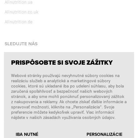
Allnutrition.ua
Allnutrition.co.uk
Allnutrition.de
SLEDUJTE NÁS
PRISPÔSOBTE SI SVOJE ZÁŽITKY
Facebook
Webové stránky používajú nevyhnutné súbory cookies na
Instagram
realizáciu služieb a analytické a marketingové súbory
Copyright © 2026
SFD S. A.
cookies, ktoré sú ukladané iba po udelení súhlasu, aby bola
zaručená spoľahlivosť a bezpečnosť našich webových
stránok, a aby sme mohli ponúknuť personalizovaný zážitok
z nakupovania a reklamy. Ak chcete získať ďalšie informácie a
spravovať možnosti, kliknite na „Personalizácia“. Svoje
PLATBY SPRACÚVA
preferencie môžete kedykoľvek upraviť. Viac informácií
nájdete v našich zásadách využívania osobných údajov.
IBA NUTNÉ
PERSONALIZÁCIE