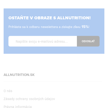
OSTAŇTE V OBRAZE S ALLNUTRITION!
Prihláste sa k odberu newslettera a získajte zľavu
15%
!
ODOSLAŤ
ALLNUTRITION.SK
O nás
Zásady ochrany osobných údajov
Právna informácia