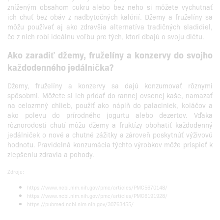
zníženým obsahom cukru alebo bez neho si môžete vychutnať
ich chuť bez obáv z nadbytočných kalórií. Džemy a fruželíny sa
môžu používať aj ako zdravšia alternatíva tradičných sladidiel,
čo z nich robí ideálnu voľbu pre tých, ktorí dbajú o svoju diétu.
Ako zaradiť džemy, fruželíny a konzervy do svojho
každodenného jedálnička?
Džemy, fruželíny a konzervy sa dajú konzumovať rôznymi
spôsobmi. Môžete si ich pridať do rannej ovsenej kaše, namazať
na celozrnný chlieb, použiť ako náplň do palaciniek, koláčov a
ako polevu do prírodného jogurtu alebo dezertov. Vďaka
rôznorodosti chutí môžu džemy a fruktízy obohatiť každodenný
jedálniček o nové a chutné zážitky a zároveň poskytnúť výživovú
hodnotu. Pravidelná konzumácia týchto výrobkov môže prispieť k
zlepšeniu zdravia a pohody.
Zdroje:
https://www.ncbi.nlm.nih.gov/pmc/articles/PMC5670148/
https://www.ncbi.nlm.nih.gov/pmc/articles/PMC6191928/
https://pubmed.ncbi.nlm.nih.gov/30763455/