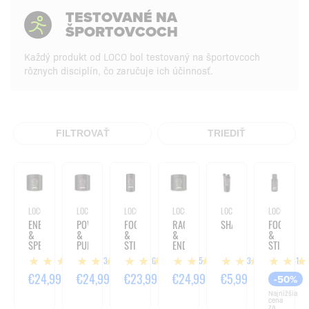
TESTOVANÉ NA
ŠPORTOVCOCH
Každý produkt od LOCO bol testovaný na športovcoch
rôznych disciplín, čo zaručuje ich účinnosť.
FILTROVAŤ
TRIEDIŤ
LOCO
LOCO
LOCO
LOCO
LOCO
LOCO
ENERGY
POWER
FOCUS
RACE
SHAKER
FOCUS
&
&
&
&
&
SPEED
PUMP
STIMULUS
ENDURANCE
STIMULUS
-
-
-
-
SHOT
23
26
15
13
41
240G
280G
120
280G
-
KAPSÚL
120ML
€24,99
€24,99
€23,99
€24,99
€5,99
-50%
Najnižšia
cena
za