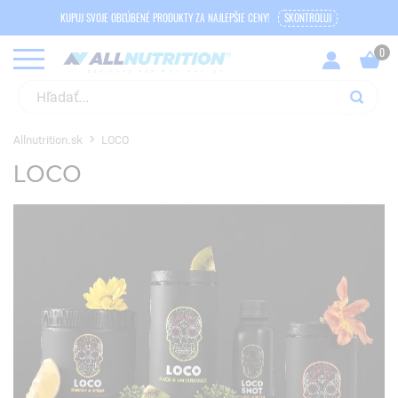
KUPUJ SVOJE OBĽÚBENÉ PRODUKTY ZA NAJLEPŠIE CENY!
SKONTROLUJ
Allnutrition.sk
LOCO
LOCO