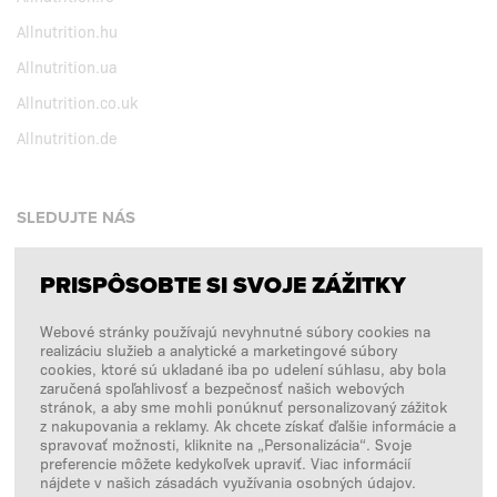
Allnutrition.hu
Allnutrition.ua
Allnutrition.co.uk
Allnutrition.de
SLEDUJTE NÁS
PRISPÔSOBTE SI SVOJE ZÁŽITKY
Facebook
Webové stránky používajú nevyhnutné súbory cookies na
Instagram
realizáciu služieb a analytické a marketingové súbory
Copyright © 2026
SFD S. A.
cookies, ktoré sú ukladané iba po udelení súhlasu, aby bola
zaručená spoľahlivosť a bezpečnosť našich webových
stránok, a aby sme mohli ponúknuť personalizovaný zážitok
z nakupovania a reklamy. Ak chcete získať ďalšie informácie a
spravovať možnosti, kliknite na „Personalizácia“. Svoje
PLATBY SPRACÚVA
preferencie môžete kedykoľvek upraviť. Viac informácií
nájdete v našich zásadách využívania osobných údajov.