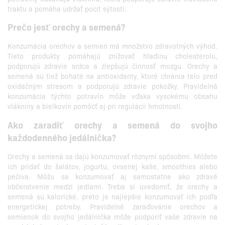
traktu a pomáha udržať pocit sýtosti.
Prečo jesť orechy a semená?
Konzumácia orechov a semien má množstvo zdravotných výhod.
Tieto produkty pomáhajú znižovať hladinu cholesterolu,
podporujú zdravie srdca a zlepšujú činnosť mozgu. Orechy a
semená sú tiež bohaté na antioxidanty, ktoré chránia telo pred
oxidačným stresom a podporujú zdravie pokožky. Pravidelná
konzumácia týchto potravín môže vďaka vysokému obsahu
vlákniny a bielkovín pomôcť aj pri regulácii hmotnosti.
Ako zaradiť orechy a semená do svojho
každodenného jedálnička?
Orechy a semená sa dajú konzumovať rôznymi spôsobmi. Môžete
ich pridať do šalátov, jogurtu, ovsenej kaše, smoothies alebo
pečiva. Môžu sa konzumovať aj samostatne ako zdravé
občerstvenie medzi jedlami. Treba si uvedomiť, že orechy a
semená sú kalorické, preto je najlepšie konzumovať ich podľa
energetickej potreby. Pravidelné zaraďovanie orechov a
semienok do svojho jedálnička môže podporiť vaše zdravie na