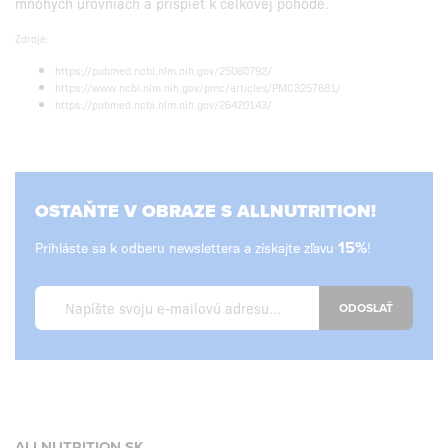
mnohých úrovniach a prispieť k celkovej pohode.
Zdroje:
https://pubmed.ncbi.nlm.nih.gov/25060792/
https://www.ncbi.nlm.nih.gov/pmc/articles/PMC3257681/
https://pubmed.ncbi.nlm.nih.gov/26420143/
OSTAŇTE V OBRAZE S ALLNUTRITION!
Prihláste sa k odberu newslettera a získajte zľavu
15%
!
ODOSLAŤ
ALLNUTRITION.SK