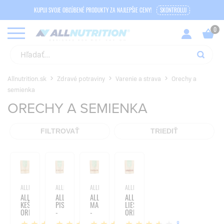
KUPUJ SVOJE OBĽÚBENÉ PRODUKTY ZA NAJLEPŠIE CENY!
SKONTROLUJ
Allnutrition.sk
Zdravé potraviny
Varenie a strava
Orechy a
semienka
ORECHY A SEMIENKA
FILTROVAŤ
TRIEDIŤ
ALLNUTRITION
ALLNUTRITION
ALLNUTRITION
ALLNUTRITION
ALLNATURE
ALLNATURE
ALLNATURE
ALLNATURE
KEŠU
PISTÁCIE
MANDLE
LIESKOVÉ
ORECHY
-
-
ORIEŠKY
-
500G
1000G
-
1
7
2
8