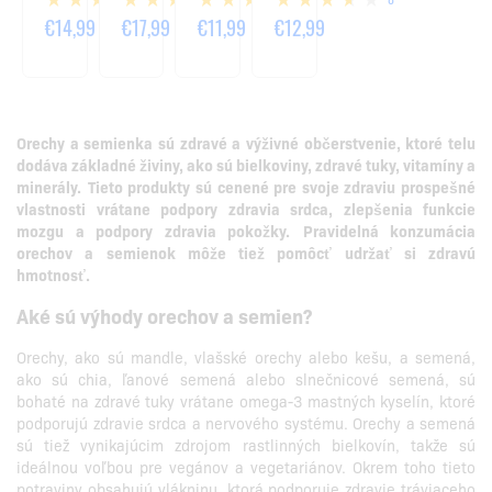
500G
500G
€14,99
€17,99
€11,99
€12,99
Orechy a semienka sú zdravé a výživné občerstvenie, ktoré telu
dodáva základné živiny, ako sú bielkoviny, zdravé tuky, vitamíny a
minerály.
Tieto produkty sú cenené pre svoje zdraviu prospešné
vlastnosti vrátane podpory zdravia srdca, zlepšenia funkcie
mozgu a podpory zdravia pokožky.
Pravidelná konzumácia
orechov a semienok môže tiež pomôcť udržať si zdravú
hmotnosť.
Aké sú výhody orechov a semien?
Orechy, ako sú mandle, vlašské orechy alebo kešu, a semená,
ako sú chia, ľanové semená alebo slnečnicové semená, sú
bohaté na zdravé tuky vrátane omega-3 mastných kyselín, ktoré
podporujú zdravie srdca a nervového systému. Orechy a semená
sú tiež vynikajúcim zdrojom rastlinných bielkovín, takže sú
ideálnou voľbou pre vegánov a vegetariánov. Okrem toho tieto
potraviny obsahujú vlákninu, ktorá podporuje zdravie tráviaceho