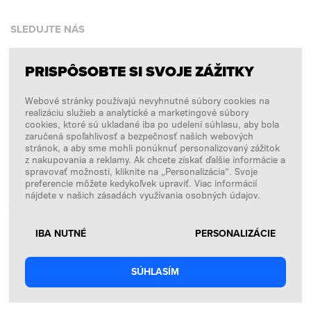
SLEDUJTE NÁS
PRISPÔSOBTE SI SVOJE ZÁŽITKY
Facebook
Webové stránky používajú nevyhnutné súbory cookies na
Instagram
realizáciu služieb a analytické a marketingové súbory
Copyright © 2026
SFD S. A.
cookies, ktoré sú ukladané iba po udelení súhlasu, aby bola
zaručená spoľahlivosť a bezpečnosť našich webových
stránok, a aby sme mohli ponúknuť personalizovaný zážitok
z nakupovania a reklamy. Ak chcete získať ďalšie informácie a
spravovať možnosti, kliknite na „Personalizácia“. Svoje
PLATBY SPRACÚVA
preferencie môžete kedykoľvek upraviť. Viac informácií
nájdete v našich zásadách využívania osobných údajov.
IBA NUTNÉ
PERSONALIZÁCIE
SÚHLASÍM