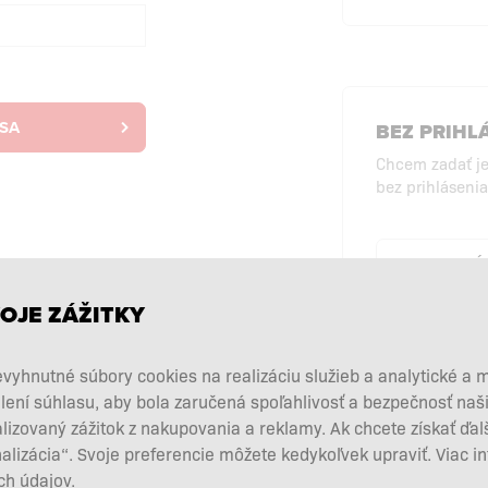
 SA
BEZ PRIHL
Chcem zadať j
bez prihlásenia
NÁ
PRI
OJE ZÁŽITKY
vyhnutné súbory cookies na realizáciu služieb a analytické a 
lení súhlasu, aby bola zaručená spoľahlivosť a bezpečnosť na
zovaný zážitok z nakupovania a reklamy. Ak chcete získať ďal
nalizácia“. Svoje preferencie môžete kedykoľvek upraviť. Viac i
h údajov.