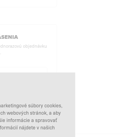
ÁSENIA
ednorazovú objednávku
.
KUPY BEZ
HLÁSENIA
marketingové súbory cookies,
šich webových stránok, a aby
šie informácie a spravovať
nformácií nájdete v našich