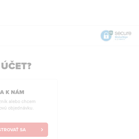
 ÚČET?
SA K NÁM
zník alebo chcem
ovú objednávku.
STROVAŤ SA