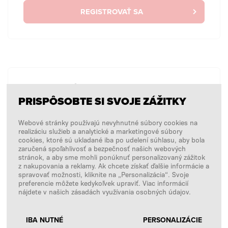
REGISTROVAŤ SA
BEZ PRIHLÁSENIA
PRISPÔSOBTE SI SVOJE ZÁŽITKY
Chcem zadať jednorazovú objednávku bez
prihlásenia.
Webové stránky používajú nevyhnutné súbory cookies na
realizáciu služieb a analytické a marketingové súbory
cookies, ktoré sú ukladané iba po udelení súhlasu, aby bola
zaručená spoľahlivosť a bezpečnosť našich webových
NÁKUPY BEZ PRIHLÁSENIA
stránok, a aby sme mohli ponúknuť personalizovaný zážitok
z nakupovania a reklamy. Ak chcete získať ďalšie informácie a
spravovať možnosti, kliknite na „Personalizácia“. Svoje
preferencie môžete kedykoľvek upraviť. Viac informácií
nájdete v našich zásadách využívania osobných údajov.
IBA NUTNÉ
PERSONALIZÁCIE