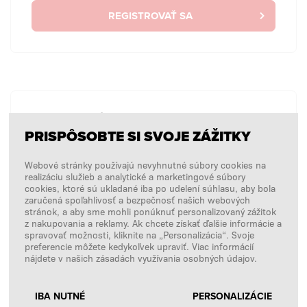
REGISTROVAŤ SA
BEZ PRIHLÁSENIA
PRISPÔSOBTE SI SVOJE ZÁŽITKY
Chcem zadať jednorazovú objednávku bez
prihlásenia.
Webové stránky používajú nevyhnutné súbory cookies na
realizáciu služieb a analytické a marketingové súbory
cookies, ktoré sú ukladané iba po udelení súhlasu, aby bola
zaručená spoľahlivosť a bezpečnosť našich webových
NÁKUPY BEZ PRIHLÁSENIA
stránok, a aby sme mohli ponúknuť personalizovaný zážitok
z nakupovania a reklamy. Ak chcete získať ďalšie informácie a
spravovať možnosti, kliknite na „Personalizácia“. Svoje
preferencie môžete kedykoľvek upraviť. Viac informácií
nájdete v našich zásadách využívania osobných údajov.
IBA NUTNÉ
PERSONALIZÁCIE