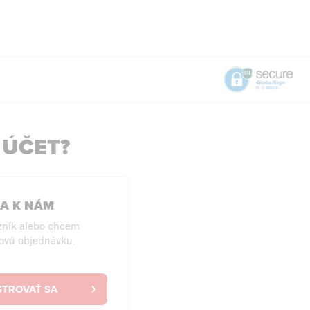
 ÚČET?
SA K NÁM
zník alebo chcem
ovú objednávku.
STROVAŤ SA