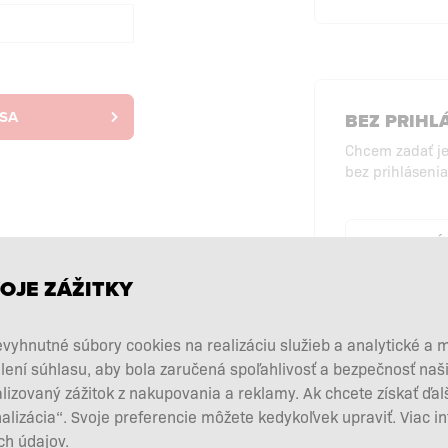
 SA
BEZ PRIHL
Chcem zadať j
bez prihlásenia
NÁ
PRI
OJE ZÁŽITKY
vyhnutné súbory cookies na realizáciu služieb a analytické a 
lení súhlasu, aby bola zaručená spoľahlivosť a bezpečnosť na
zovaný zážitok z nakupovania a reklamy. Ak chcete získať ďal
nalizácia“. Svoje preferencie môžete kedykoľvek upraviť. Viac i
h údajov.