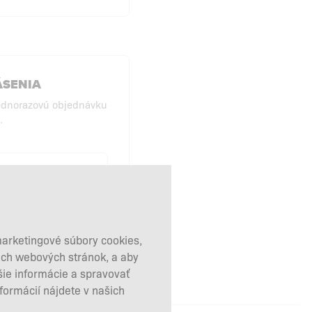
ÁSENIA
ednorazovú objednávku
.
KUPY BEZ
HLÁSENIA
marketingové súbory cookies,
šich webových stránok, a aby
šie informácie a spravovať
nformácií nájdete v našich