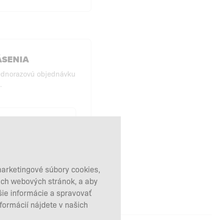
ÁSENIA
ednorazovú objednávku
.
KUPY BEZ
HLÁSENIA
marketingové súbory cookies,
šich webových stránok, a aby
šie informácie a spravovať
nformácií nájdete v našich