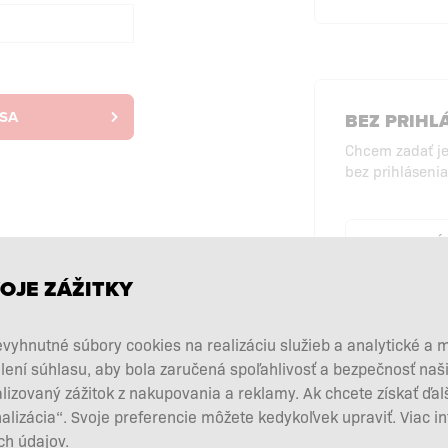
 SA
BEZ PRIHL
Chcem zadať j
bez prihlásenia
NÁ
PRI
OJE ZÁŽITKY
vyhnutné súbory cookies na realizáciu služieb a analytické a 
lení súhlasu, aby bola zaručená spoľahlivosť a bezpečnosť na
zovaný zážitok z nakupovania a reklamy. Ak chcete získať ďal
nalizácia“. Svoje preferencie môžete kedykoľvek upraviť. Viac i
h údajov.