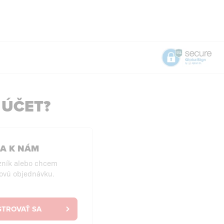
 ÚČET?
SA K NÁM
zník alebo chcem
ovú objednávku.
STROVAŤ SA