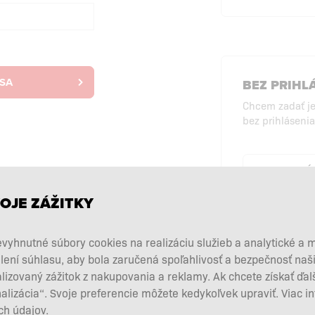
 SA
BEZ PRIHL
Chcem zadať j
bez prihlásenia
NÁ
PRI
OJE ZÁŽITKY
vyhnutné súbory cookies na realizáciu služieb a analytické a 
lení súhlasu, aby bola zaručená spoľahlivosť a bezpečnosť na
zovaný zážitok z nakupovania a reklamy. Ak chcete získať ďal
nalizácia“. Svoje preferencie môžete kedykoľvek upraviť. Viac i
h údajov.