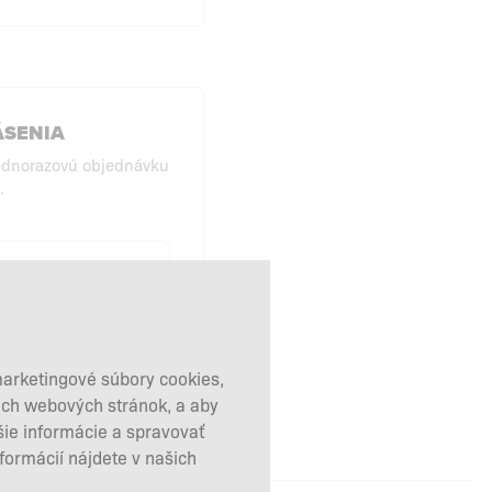
ÁSENIA
ednorazovú objednávku
.
KUPY BEZ
HLÁSENIA
marketingové súbory cookies,
šich webových stránok, a aby
šie informácie a spravovať
nformácií nájdete v našich