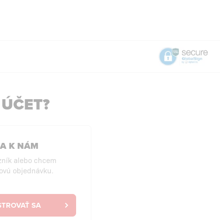
 ÚČET?
SA K NÁM
zník alebo chcem
ovú objednávku.
STROVAŤ SA