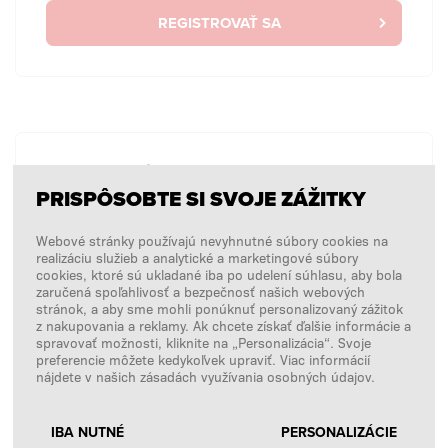
REGISTROVAŤ SA
BEZ PRIHLÁSENIA
PRISPÔSOBTE SI SVOJE ZÁŽITKY
Chcem zadať jednorazovú objednávku bez
prihlásenia.
Webové stránky používajú nevyhnutné súbory cookies na
realizáciu služieb a analytické a marketingové súbory
cookies, ktoré sú ukladané iba po udelení súhlasu, aby bola
zaručená spoľahlivosť a bezpečnosť našich webových
NÁKUPY BEZ PRIHLÁSENIA
stránok, a aby sme mohli ponúknuť personalizovaný zážitok
z nakupovania a reklamy. Ak chcete získať ďalšie informácie a
spravovať možnosti, kliknite na „Personalizácia“. Svoje
preferencie môžete kedykoľvek upraviť. Viac informácií
nájdete v našich zásadách využívania osobných údajov.
IBA NUTNÉ
PERSONALIZÁCIE