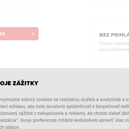
 SA
BEZ PRIHL
Chcem zadať j
bez prihlásenia
NÁ
PRI
OJE ZÁŽITKY
vyhnutné súbory cookies na realizáciu služieb a analytické a 
lení súhlasu, aby bola zaručená spoľahlivosť a bezpečnosť na
zovaný zážitok z nakupovania a reklamy. Ak chcete získať ďal
nalizácia“. Svoje preferencie môžete kedykoľvek upraviť. Viac i
h údajov.