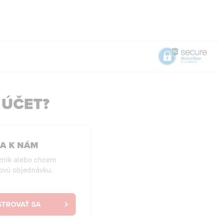
 ÚČET?
SA K NÁM
zník alebo chcem
ovú objednávku.
STROVAŤ SA