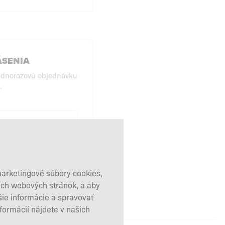
ÁSENIA
ednorazovú objednávku
.
KUPY BEZ
HLÁSENIA
marketingové súbory cookies,
šich webových stránok, a aby
šie informácie a spravovať
nformácií nájdete v našich