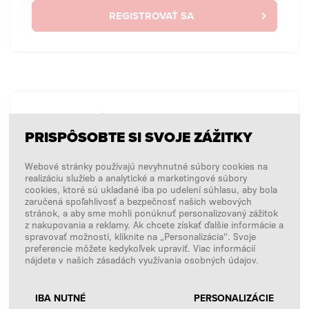
REGISTROVAŤ SA
BEZ PRIHLÁSENIA
PRISPÔSOBTE SI SVOJE ZÁŽITKY
Chcem zadať jednorazovú objednávku bez
prihlásenia.
Webové stránky používajú nevyhnutné súbory cookies na
realizáciu služieb a analytické a marketingové súbory
cookies, ktoré sú ukladané iba po udelení súhlasu, aby bola
zaručená spoľahlivosť a bezpečnosť našich webových
NÁKUPY BEZ PRIHLÁSENIA
stránok, a aby sme mohli ponúknuť personalizovaný zážitok
z nakupovania a reklamy. Ak chcete získať ďalšie informácie a
spravovať možnosti, kliknite na „Personalizácia“. Svoje
preferencie môžete kedykoľvek upraviť. Viac informácií
nájdete v našich zásadách využívania osobných údajov.
IBA NUTNÉ
PERSONALIZÁCIE