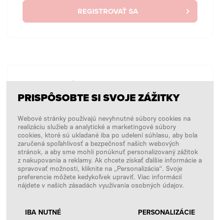
REGISTROVAŤ SA
BEZ PRIHLÁSENIA
PRISPÔSOBTE SI SVOJE ZÁŽITKY
Chcem zadať jednorazovú objednávku bez
prihlásenia.
Webové stránky používajú nevyhnutné súbory cookies na
realizáciu služieb a analytické a marketingové súbory
cookies, ktoré sú ukladané iba po udelení súhlasu, aby bola
zaručená spoľahlivosť a bezpečnosť našich webových
NÁKUPY BEZ PRIHLÁSENIA
stránok, a aby sme mohli ponúknuť personalizovaný zážitok
z nakupovania a reklamy. Ak chcete získať ďalšie informácie a
spravovať možnosti, kliknite na „Personalizácia“. Svoje
preferencie môžete kedykoľvek upraviť. Viac informácií
nájdete v našich zásadách využívania osobných údajov.
IBA NUTNÉ
PERSONALIZÁCIE