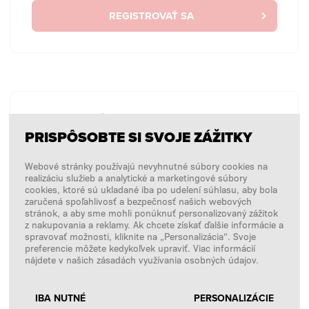
REGISTROVAŤ SA
BEZ PRIHLÁSENIA
PRISPÔSOBTE SI SVOJE ZÁŽITKY
Chcem zadať jednorazovú objednávku bez
prihlásenia.
Webové stránky používajú nevyhnutné súbory cookies na
realizáciu služieb a analytické a marketingové súbory
cookies, ktoré sú ukladané iba po udelení súhlasu, aby bola
zaručená spoľahlivosť a bezpečnosť našich webových
NÁKUPY BEZ PRIHLÁSENIA
stránok, a aby sme mohli ponúknuť personalizovaný zážitok
z nakupovania a reklamy. Ak chcete získať ďalšie informácie a
spravovať možnosti, kliknite na „Personalizácia“. Svoje
preferencie môžete kedykoľvek upraviť. Viac informácií
nájdete v našich zásadách využívania osobných údajov.
IBA NUTNÉ
PERSONALIZÁCIE