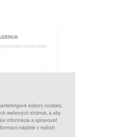
ÁSENIA
ednorazovú objednávku
.
KUPY BEZ
HLÁSENIA
marketingové súbory cookies,
šich webových stránok, a aby
šie informácie a spravovať
nformácií nájdete v našich