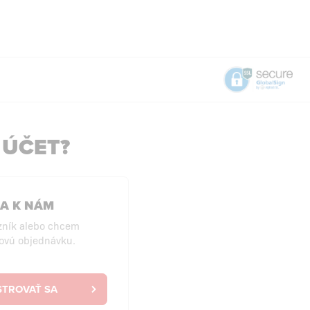
 ÚČET?
SA K NÁM
zník alebo chcem
ovú objednávku.
STROVAŤ SA