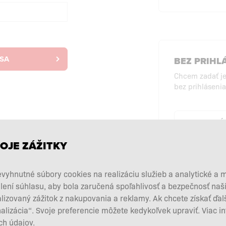
 SA
BEZ PRIHL
Chcem zadať j
bez prihlásenia
NÁ
PRI
OJE ZÁŽITKY
vyhnutné súbory cookies na realizáciu služieb a analytické a 
lení súhlasu, aby bola zaručená spoľahlivosť a bezpečnosť na
zovaný zážitok z nakupovania a reklamy. Ak chcete získať ďal
nalizácia“. Svoje preferencie môžete kedykoľvek upraviť. Viac i
h údajov.