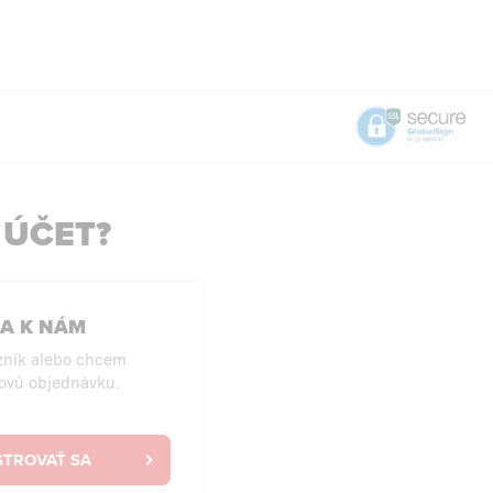
 ÚČET?
SA K NÁM
zník alebo chcem
ovú objednávku.
STROVAŤ SA