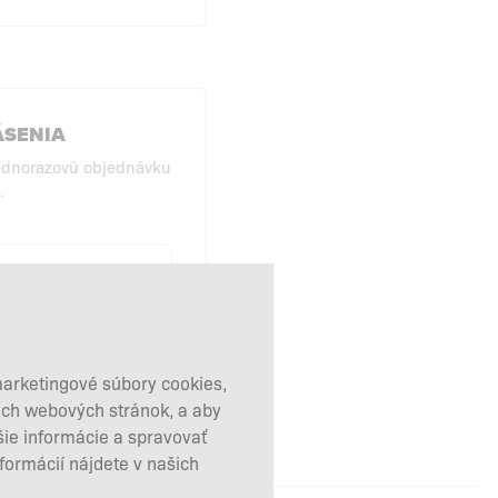
ÁSENIA
ednorazovú objednávku
.
KUPY BEZ
HLÁSENIA
marketingové súbory cookies,
šich webových stránok, a aby
šie informácie a spravovať
nformácií nájdete v našich