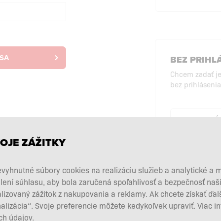
 SA
BEZ PRIHL
Chcem zadať j
bez prihlásenia
NÁ
PRI
OJE ZÁŽITKY
vyhnutné súbory cookies na realizáciu služieb a analytické a 
lení súhlasu, aby bola zaručená spoľahlivosť a bezpečnosť na
zovaný zážitok z nakupovania a reklamy. Ak chcete získať ďal
nalizácia“. Svoje preferencie môžete kedykoľvek upraviť. Viac i
h údajov.