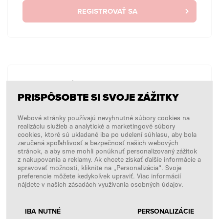
REGISTROVAŤ SA
BEZ PRIHLÁSENIA
PRISPÔSOBTE SI SVOJE ZÁŽITKY
Chcem zadať jednorazovú objednávku bez
prihlásenia.
Webové stránky používajú nevyhnutné súbory cookies na
realizáciu služieb a analytické a marketingové súbory
cookies, ktoré sú ukladané iba po udelení súhlasu, aby bola
zaručená spoľahlivosť a bezpečnosť našich webových
NÁKUPY BEZ PRIHLÁSENIA
stránok, a aby sme mohli ponúknuť personalizovaný zážitok
z nakupovania a reklamy. Ak chcete získať ďalšie informácie a
spravovať možnosti, kliknite na „Personalizácia“. Svoje
preferencie môžete kedykoľvek upraviť. Viac informácií
nájdete v našich zásadách využívania osobných údajov.
IBA NUTNÉ
PERSONALIZÁCIE