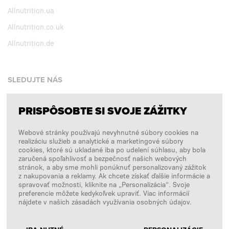
Allnutrition.ua
Allnutrition.co.uk
Allnutrition.de
SLEDUJTE NÁS
PRISPÔSOBTE SI SVOJE ZÁŽITKY
Facebook
Webové stránky používajú nevyhnutné súbory cookies na
Instagram
realizáciu služieb a analytické a marketingové súbory
Copyright © 2026
SFD S. A.
cookies, ktoré sú ukladané iba po udelení súhlasu, aby bola
zaručená spoľahlivosť a bezpečnosť našich webových
stránok, a aby sme mohli ponúknuť personalizovaný zážitok
z nakupovania a reklamy. Ak chcete získať ďalšie informácie a
spravovať možnosti, kliknite na „Personalizácia“. Svoje
PLATBY SPRACÚVA
preferencie môžete kedykoľvek upraviť. Viac informácií
nájdete v našich zásadách využívania osobných údajov.