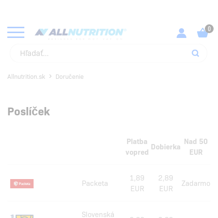
KUPUJ SVOJE OBĽÚBENÉ PRODUKTY ZA NAJLEPŠIE CENY!
SKONTROLUJ
Allnutrition.sk
Doručenie
Poslíček
Platba
Nad 50
Dobierka
vopred
EUR
1,89
2,89
Packeta
Zadarmo
EUR
EUR
Slovenská