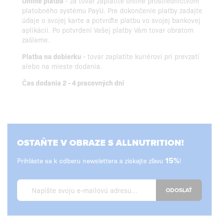
Online platba
- za tovar zaplatíte online prostredníctvom
platobného systému PayU. Pre dokončenie platby zadajte
údaje o svojej karte a potvrďte platbu vo svojej bankovej
aplikácii. Po potvrdení Vašej platby Vám tovar obratom
zašleme.
Platba na dobierku
- tovar zaplatíte kuriérovi pri prevzatí
alebo na mieste dodania.
Čas dodania 2 - 4 pracovných dní
OSTAŇTE V OBRAZE S ALLNUTRITION!
Prihláste sa k odberu newslettera a získajte zľavu
15%
!
ODOSLAŤ