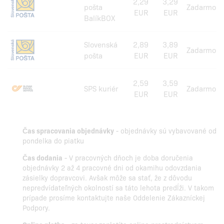
2,29
3,29
pošta
Zadarmo
EUR
EUR
BalíkBOX
Slovenská
2,89
3,89
Zadarmo
pošta
EUR
EUR
2,59
3,59
SPS kuriér
Zadarmo
EUR
EUR
Čas spracovania objednávky
- objednávky sú vybavované od
pondelka do piatku
Čas dodania
- V pracovných dňoch je doba doručenia
objednávky 2 až 4 pracovné dni od okamihu odovzdania
zásielky dopravcovi. Avšak môže sa stať, že z dôvodu
nepredvídateľných okolností sa táto lehota predĺži. V takom
prípade prosíme kontaktujte naše Oddelenie Zákazníckej
Podpory.