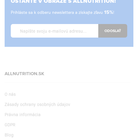
OSTAŇTE V OBRAZE S ALLNUTRITION!
Prihláste sa k odberu newslettera a získajte zľavu
15%
!
ODOSLAŤ
ALLNUTRITION.SK
O nás
Zásady ochrany osobných údajov
Právna informácia
GDPR
Blog