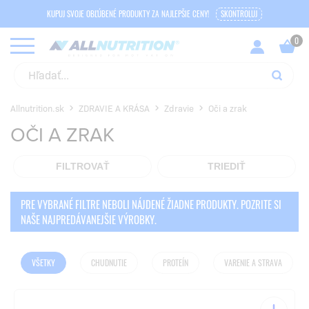
KUPUJ SVOJE OBĽÚBENÉ PRODUKTY ZA NAJLEPŠIE CENY!
SKONTROLUJ
Allnutrition.sk
ZDRAVIE A KRÁSA
Zdravie
Oči a zrak
OČI A ZRAK
FILTROVAŤ
TRIEDIŤ
PRE VYBRANÉ FILTRE NEBOLI NÁJDENÉ ŽIADNE PRODUKTY. POZRITE SI
NAŠE NAJPREDÁVANEJŠIE VÝROBKY.
VŠETKY
CHUDNUTIE
PROTEÍN
VARENIE A STRAVA