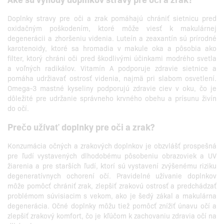
Doplnky stravy pre oči a zrak pomáhajú chrániť sietnicu pred
oxidačným poškodením, ktoré môže viesť k makulárnej
degenerácii a zhoršeniu videnia. Luteín a zeaxantín sú prírodné
karotenoidy, ktoré sa hromadia v makule oka a pôsobia ako
filter, ktorý chráni oči pred škodlivými účinkami modrého svetla
a voľných radikálov. Vitamín A podporuje zdravie sietnice a
pomáha udržiavať ostrosť videnia, najmä pri slabom osvetlení.
Omega-3 mastné kyseliny podporujú zdravie ciev v oku, čo je
dôležité pre udržanie správneho krvného obehu a prísunu živín
do očí.
Prečo užívať doplnky pre oči a zrak?
Konzumácia očných a zrakových doplnkov je obzvlášť prospešná
pre ľudí vystavených dlhodobému pôsobeniu obrazoviek a UV
žiarenia a pre starších ľudí, ktorí sú vystavení zvýšenému riziku
degeneratívnych ochorení očí. Pravidelné užívanie doplnkov
môže pomôcť chrániť zrak, zlepšiť zrakovú ostrosť a predchádzať
problémom súvisiacim s vekom, ako je šedý zákal a makulárna
degenerácia. Očné doplnky môžu tiež pomôcť znížiť únavu očí a
zlepšiť zrakový komfort, čo je kľúčom k zachovaniu zdravia očí na