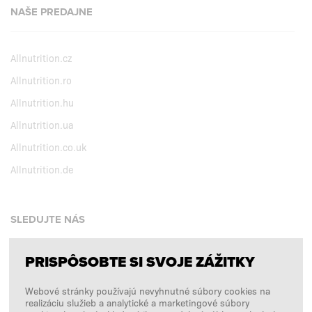
NAŠE PREDAJNE
Allnutrition.cz
Allnutrition.ro
Allnutrition.hu
Allnutrition.ua
Allnutrition.co.uk
Allnutrition.de
SLEDUJTE NÁS
PRISPÔSOBTE SI SVOJE ZÁŽITKY
Facebook
Webové stránky používajú nevyhnutné súbory cookies na
Instagram
realizáciu služieb a analytické a marketingové súbory