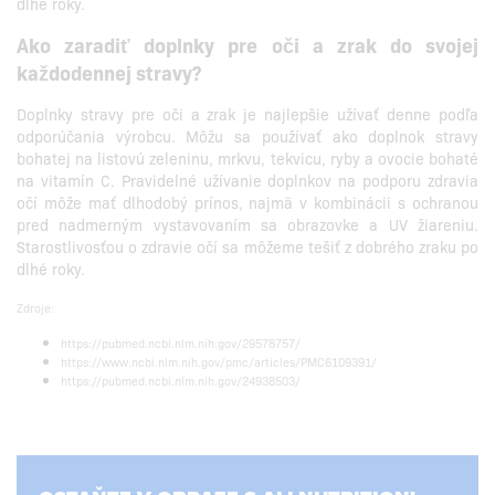
dlhé roky.
Ako zaradiť doplnky pre oči a zrak do svojej
každodennej stravy?
Doplnky stravy pre oči a zrak je najlepšie užívať denne podľa
odporúčania výrobcu. Môžu sa používať ako doplnok stravy
bohatej na listovú zeleninu, mrkvu, tekvicu, ryby a ovocie bohaté
na vitamín C. Pravidelné užívanie doplnkov na podporu zdravia
očí môže mať dlhodobý prínos, najmä v kombinácii s ochranou
pred nadmerným vystavovaním sa obrazovke a UV žiareniu.
Starostlivosťou o zdravie očí sa môžeme tešiť z dobrého zraku po
dlhé roky.
Zdroje:
https://pubmed.ncbi.nlm.nih.gov/29578757/
https://www.ncbi.nlm.nih.gov/pmc/articles/PMC6109391/
https://pubmed.ncbi.nlm.nih.gov/24938503/