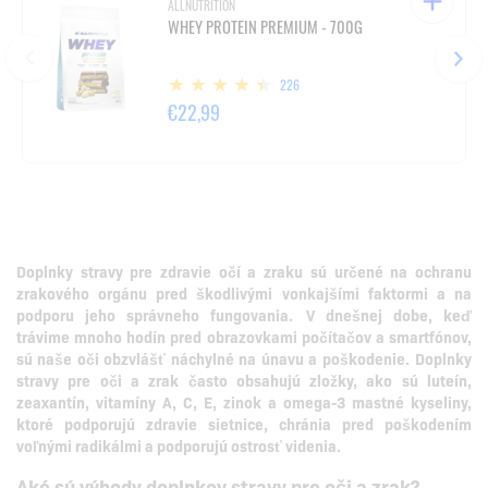
ALLNUTRITION
WHEY PROTEIN PREMIUM - 700G
226
€22,99
Doplnky stravy pre zdravie očí a zraku sú určené na ochranu
zrakového orgánu pred škodlivými vonkajšími faktormi a na
podporu jeho správneho fungovania.
V dnešnej dobe, keď
trávime mnoho hodín pred obrazovkami počítačov a smartfónov,
sú naše oči obzvlášť náchylné na únavu a poškodenie.
Doplnky
stravy pre oči a zrak často obsahujú zložky, ako sú luteín,
zeaxantín, vitamíny A, C, E, zinok a omega-3 mastné kyseliny,
ktoré podporujú zdravie sietnice, chránia pred poškodením
voľnými radikálmi a podporujú ostrosť videnia.
Aké sú výhody doplnkov stravy pre oči a zrak?