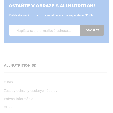
OSTAŇTE V OBRAZE S ALLNUTRITION!
Prihláste sa k odberu newslettera a získajte zľavu
15%
!
ODOSLAŤ
ALLNUTRITION.SK
O nás
Zásady ochrany osobných údajov
Právna informácia
GDPR