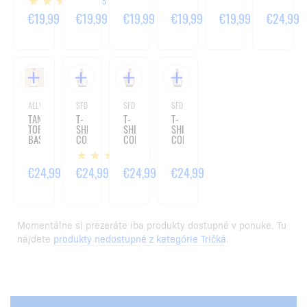
15
BLACK
BLUE
GREEN
RED
€19,99
€19,99
€19,99
€19,99
€19,99
€24,99
ALLWEAR
SFD WEAR
SFD WEAR
SFD WEAR
TANK
T-
T-
T-
TOP
SHIRT
SHIRT
SHIRT
BASIC
CORE
CORE
CORE
WHITE
OVERSIZE
OVERSIZE
OVERSIZE
2
WASHED
WASHED
WASHED
MINT
PINK
BLUE
€24,99
€24,99
€24,99
€24,99
Momentálne si prezeráte iba produkty dostupné v ponuke. Tu
nájdete
produkty nedostupné z kategórie Tričká
.