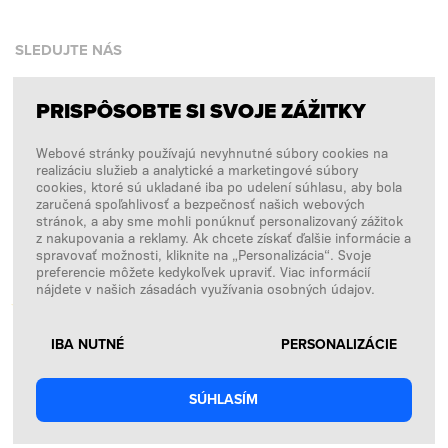
SLEDUJTE NÁS
PRISPÔSOBTE SI SVOJE ZÁŽITKY
Facebook
Webové stránky používajú nevyhnutné súbory cookies na
Instagram
realizáciu služieb a analytické a marketingové súbory
Copyright © 2026
SFD S. A.
cookies, ktoré sú ukladané iba po udelení súhlasu, aby bola
zaručená spoľahlivosť a bezpečnosť našich webových
stránok, a aby sme mohli ponúknuť personalizovaný zážitok
z nakupovania a reklamy. Ak chcete získať ďalšie informácie a
spravovať možnosti, kliknite na „Personalizácia“. Svoje
PLATBY SPRACÚVA
preferencie môžete kedykoľvek upraviť. Viac informácií
nájdete v našich zásadách využívania osobných údajov.
IBA NUTNÉ
PERSONALIZÁCIE
SÚHLASÍM