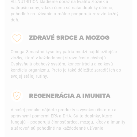
ALLNUTRITION kladieme dôraz na kvalitu zložiek a
najlepšie ceny, vďaka čomu sú naše doplnky účinné,
pohodlné na užívanie a reálne podporujú zdravie každý
deň.
ZDRAVÉ SRDCE A MOZOG
Omega-3 mastné kyseliny patria medzi najdôležitejšie
zložky, ktoré v každodennej strave často chýbajú.
Ovplyvňujú obehový systém, koncentráciu a celkovú
kondíciu organizmu. Preto je také dôležité zaradiť ich do
svojej stálej rutiny.
REGENERÁCIA A IMUNITA
V našej ponuke nájdete produkty s vysokou čistotou a
správnymi pomermi EPA a DHA. Sú to doplnky, ktoré
fungujú – podporujú činnosť srdca, mozgu, kĺbov a imunity
a zároveň sú pohodlné na každodenné užívanie.