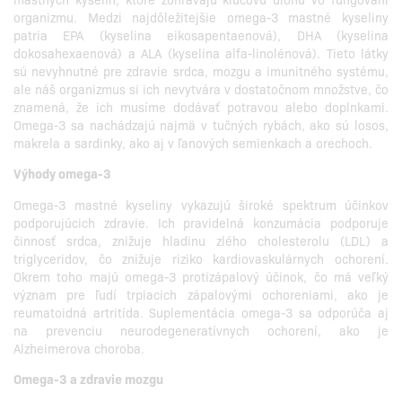
organizmu. Medzi najdôležitejšie omega-3 mastné kyseliny
patria EPA (kyselina eikosapentaenová), DHA (kyselina
dokosahexaenová) a ALA (kyselina alfa-linolénová). Tieto látky
sú nevyhnutné pre zdravie srdca, mozgu a imunitného systému,
ale náš organizmus si ich nevytvára v dostatočnom množstve, čo
znamená, že ich musíme dodávať potravou alebo doplnkami.
Omega-3 sa nachádzajú najmä v tučných rybách, ako sú losos,
makrela a sardinky, ako aj v ľanových semienkach a orechoch.
Výhody omega-3
Omega-3 mastné kyseliny vykazujú široké spektrum účinkov
podporujúcich zdravie. Ich pravidelná konzumácia podporuje
činnosť srdca, znižuje hladinu zlého cholesterolu (LDL) a
triglyceridov, čo znižuje riziko kardiovaskulárnych ochorení.
Okrem toho majú omega-3 protizápalový účinok, čo má veľký
význam pre ľudí trpiacich zápalovými ochoreniami, ako je
reumatoidná artritída. Suplementácia omega-3 sa odporúča aj
na prevenciu neurodegeneratívnych ochorení, ako je
Alzheimerova choroba.
Omega-3 a zdravie mozgu