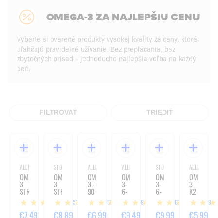
OMEGA-3 ZA NAJLEPŠIU CENU
Vyberte si overené produkty vysokej kvality za ceny, ktoré
uľahčujú pravidelné užívanie. Bez preplácania, bez
zbytočných prísad – jednoducho najlepšia voľba na každý
deň.
FILTROVAŤ
TRIEDIŤ
ALLNUTRITION
SFD NUTRITION
ALLNUTRITION
ALLNUTRITION
SFD NUTRITION
ALLNUTRITIO
OMEGA
OMEGA
OMEGA
OMEGA
OMEGA
OMEGA
3
3
3 -
3-
3-
3
STRONG
STRONG
90
6-
6-
K2
-
-
KAPSÚL
9
9 -
D3
351
660
69
261
79
90
90
STRONG
180
-
KAPSÚL
KAPSÚL
-
KAPSÚL
30
€7,49
€8,89
€6,99
€9,49
€9,99
€5,99