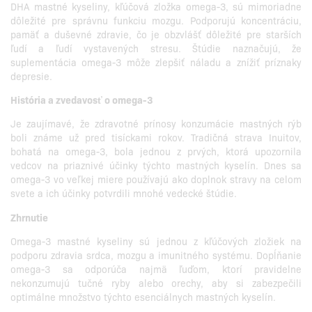
DHA mastné kyseliny, kľúčová zložka omega-3, sú mimoriadne
dôležité pre správnu funkciu mozgu. Podporujú koncentráciu,
pamäť a duševné zdravie, čo je obzvlášť dôležité pre starších
ľudí a ľudí vystavených stresu. Štúdie naznačujú, že
suplementácia omega-3 môže zlepšiť náladu a znížiť príznaky
depresie.
História a zvedavosť o omega-3
Je zaujímavé, že zdravotné prínosy konzumácie mastných rýb
boli známe už pred tisíckami rokov. Tradičná strava Inuitov,
bohatá na omega-3, bola jednou z prvých, ktorá upozornila
vedcov na priaznivé účinky týchto mastných kyselín. Dnes sa
omega-3 vo veľkej miere používajú ako doplnok stravy na celom
svete a ich účinky potvrdili mnohé vedecké štúdie.
Zhrnutie
Omega-3 mastné kyseliny sú jednou z kľúčových zložiek na
podporu zdravia srdca, mozgu a imunitného systému. Dopĺňanie
omega-3 sa odporúča najmä ľuďom, ktorí pravidelne
nekonzumujú tučné ryby alebo orechy, aby si zabezpečili
optimálne množstvo týchto esenciálnych mastných kyselín.