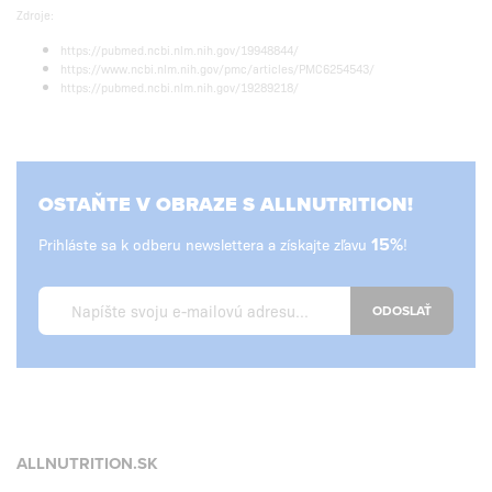
Zdroje:
https://pubmed.ncbi.nlm.nih.gov/19948844/
https://www.ncbi.nlm.nih.gov/pmc/articles/PMC6254543/
https://pubmed.ncbi.nlm.nih.gov/19289218/
OSTAŇTE V OBRAZE S ALLNUTRITION!
Prihláste sa k odberu newslettera a získajte zľavu
15%
!
ODOSLAŤ
ALLNUTRITION.SK