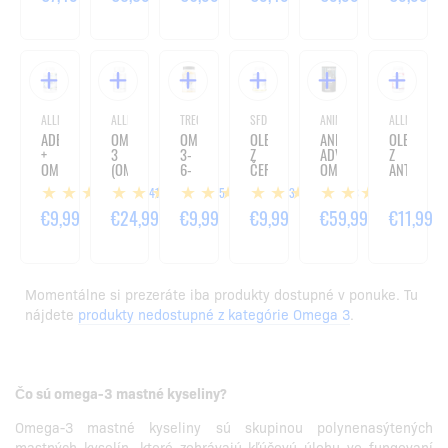
90
KAPSÚL
KAPSÚL
ALLNUTRITION
ALLDEYNN
TREC
SFD NUTRITION
ANIMAL
ALLNUTRITIO
ADEK
OMEGA
OMEGA
OLEJ
ANIMAL
OLEJ
+
3
3-
Z
ADVANCED
Z
OMEGA
(OMEGAROSE)
6-
ČERNUCHY
OMEGA
ANTARKTI
3
-
9 -
SIATEJ
-
KRILU
141
15
23
3
1
STRONG
60
90
-
30
(KRILL
-
KAPSÚL
KAPSÚL
60
VRECÚŠOK
OIL)
€9,99
€24,99
€9,99
€9,99
€59,99
€11,99
90
KAPSÚL
-
KAPSÚL
60
KAPSÚL
Momentálne si prezeráte iba produkty dostupné v ponuke. Tu
nájdete
produkty nedostupné z kategórie Omega 3
.
Čo sú omega-3 mastné kyseliny?
Omega-3 mastné kyseliny sú skupinou polynenasýtených
mastných kyselín, ktoré zohrávajú kľúčovú úlohu vo fungovaní