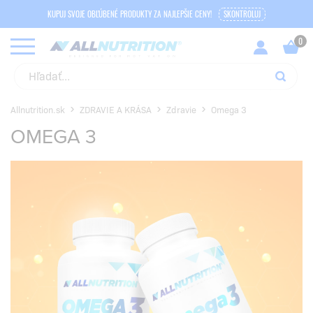
KUPUJ SVOJE OBĽÚBENÉ PRODUKTY ZA NAJLEPŠIE CENY!
SKONTROLUJ
Allnutrition.sk
ZDRAVIE A KRÁSA
Zdravie
Omega 3
OMEGA 3