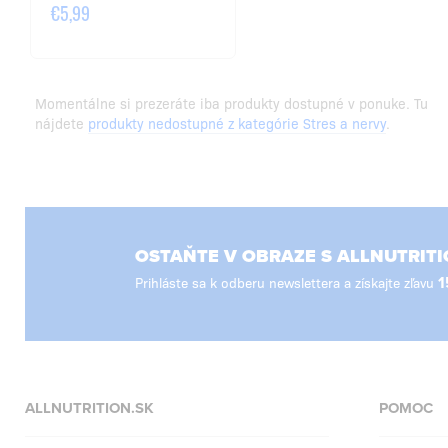
€5,99
Momentálne si prezeráte iba produkty dostupné v ponuke. Tu
nájdete
produkty nedostupné z kategórie Stres a nervy
.
OSTAŇTE V OBRAZE S ALLNUTRITI
Prihláste sa k odberu newslettera a získajte zľavu
1
ALLNUTRITION.SK
POMOC