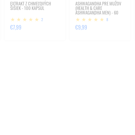
EXTRAKT Z CHMEĽOVÝCH
ASHWAGANDHA PRE MUŽOV
ŠIŠIEK - 100 KAPSÚL
(HEALTH & CARE
ASHWAGANDHA MEN) - 60
VEGE KAPSÚL
2
8
€7,99
€9,99