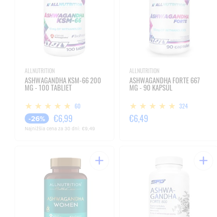
ALLNUTRITION
ALLNUTRITION
ASHWAGANDHA KSM-66 200
ASHWAGANDHA FORTE 667
MG - 100 TABLIET
MG - 90 KAPSÚL
60
324
€6,99
€6,49
-26%
Najnižšia cena za 30 dní:
€9,49