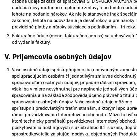
osobné údaje zákazníka spracováva SFD SPÓŁKA AKCYJNA p
obdobia nevyhnutného na plnenie zmluvy a po tomto obdob
lehote na podanie nárokov. Ak nie je stanovené inak špeciá
zákonom, lehota na odovzdanie je desať rokov, a pre nároky 
pravidelné platby a nároky súvisiace s podnikaním – tri roky.
Fakturačné údaje (meno, fakturačná adresa) sa uchovávajú 
od vydania faktúry.
V. Príjemcovia osobných údajov
Vaše osobné údaje sprístupňujeme iba oprávneným zamest
spolupracujúcim osobám či jednotlivým zmluvne dohodnut
spracovateľom osobných údajov, prípadne ďalším správcom,
však iba v miere nevyhnutnej pre naplnenie jednotlivých úče
spracovania a na základe zodpovedajúceho právneho titulu 
spracovanie osobných údajov. Vaše osobné údaje môžeme
sprístupniť predovšetkým tretím stranám, s ktorými spolupr
rámci prevádzkovania Internetového obchodu. Môžu to byť s
ktoré technicky pomáhajú prevádzkovať Internetový obchod,
poskytovatelia hostingových služieb alebo ICT služieb, dopra
sprostredkovatelia zaisťujúci dodávku objednaných Produkto