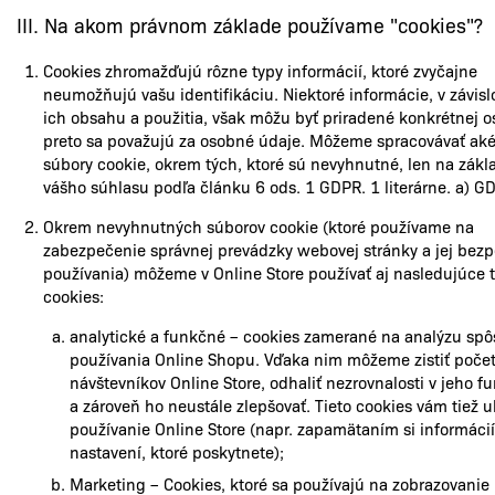
III. Na akom právnom základe používame "cookies"?
Cookies zhromažďujú rôzne typy informácií, ktoré zvyčajne
neumožňujú vašu identifikáciu. Niektoré informácie, v závisl
ich obsahu a použitia, však môžu byť priradené konkrétnej o
preto sa považujú za osobné údaje. Môžeme spracovávať ak
súbory cookie, okrem tých, ktoré sú nevyhnutné, len na zákl
vášho súhlasu podľa článku 6 ods. 1 GDPR. 1 literárne. a) G
Okrem nevyhnutných súborov cookie (ktoré používame na
zabezpečenie správnej prevádzky webovej stránky a jej bez
používania) môžeme v Online Store používať aj nasledujúce 
cookies:
analytické a funkčné – cookies zamerané na analýzu sp
používania Online Shopu. Vďaka nim môžeme zistiť poče
návštevníkov Online Store, odhaliť nezrovnalosti v jeho f
a zároveň ho neustále zlepšovať. Tieto cookies vám tiež 
používanie Online Store (napr. zapamätaním si informácií
nastavení, ktoré poskytnete);
Marketing – Cookies, ktoré sa používajú na zobrazovanie