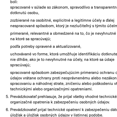
boli:
spracované v súlade so zákonom, spravodlivo a transparentn
dotknutú osobu,
zozbierané na osobitné, explicitné a legitímne účely a ďalej
nespracované spôsobom, ktorý je nezlučiteľný s týmito účelm
primerané, relevantné a obmedzené na to, čo je nevyhnutné 
na ktoré sa spracúvajú;
podľa potreby opravené a aktualizované,
uchovávané vo forme, ktorá umožňuje identifikáciu dotknute
nie dlhšie, ako je to nevyhnutné na účely, na ktoré sa údaje
spracúvajú;
spracované spôsobom zabezpečujúcim primeranú ochranu 
údajov vrátane ochrany proti neoprávnenému alebo nezák
spracovaniu a náhodnej strate, zničeniu alebo poškodeniu 
technickými alebo organizačnými opatreniami.
Prevádzkovateľ prehlasuje, že prijal všetky vhodné technické
organizačné opatrenia k zabezpečeniu osobných údajov.
Prevádzkovateľ prijal technické opatrení k zabezpečeniu dá
úložísk a úložísk osobných údajov v listinnej podobe.