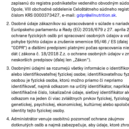
zapísanú do registra podnikateľov vedeného obvodným súd
Opole, VIII obchodné oddelenie Celoštátneho súdneho regist
číslom KRS 0000373427, e-mail:
gdpr@allnutrition.sk
.
Osobné údaje zákazníkov sú spracovávané v súlade s naria
Európskeho parlamentu a Rady (EÚ) 2016/679 z 27. apríla 
ochrane fyzických osôb pri spracovaní osobných údajov a v
pohybe týchto údajov a zrušenie smernice 95/46 / ES (ďalej 
"GDPR") a ďalšími predpismi platnými počas spracovania ni
dát ( zákona č. 18/2018 Z.z. o ochrane osobných údajov v z
neskorších predpisov (ďalej len „Zákon“).
Osobnými údajmi sa rozumejú všetky informácie o identifiko
alebo identifikovateľnej fyzickej osobe; identifikovateľnou fy
osobou je fyzická osoba, ktorú možno priamo či nepriamo
identifikovať, najmä odkazom na určitý identifikátor, naprík
identifikačné číslo, lokalizačné údaje, sieťový identifikátor a
odkazom na jeden či viac zvláštnych prvkov fyzickej, fyziolog
genetickej, psychickej, ekonomickej, kultúrnej alebo spoloč
identity tejto fyzickej osoby.
Administrátor venuje osobitnú pozornosť ochrane záujmov
dotknutých osôb a najmä zabezpečuje, aby údaje, ktoré zhro