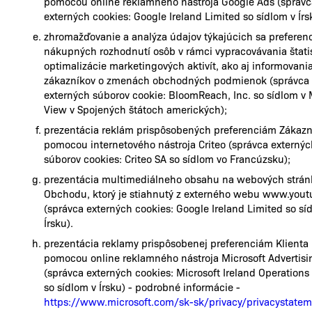
pomocou online reklamného nástroja Google Ads (správc
externých cookies: Google Ireland Limited so sídlom v Írs
zhromažďovanie a analýza údajov týkajúcich sa preferenc
nákupných rozhodnutí osôb v rámci vypracovávania štatis
optimalizácie marketingových aktivít, ako aj informovani
zákazníkov o zmenách obchodných podmienok (správca
externých súborov cookie: BloomReach, Inc. so sídlom v
View v Spojených štátoch amerických);
prezentácia reklám prispôsobených preferenciám Zákazn
pomocou internetového nástroja Criteo (správca externýc
súborov cookies: Criteo SA so sídlom vo Francúzsku);
prezentácia multimediálneho obsahu na webových strá
Obchodu, ktorý je stiahnutý z externého webu www.you
(správca externých cookies: Google Ireland Limited so sí
Írsku).
prezentácia reklamy prispôsobenej preferenciám Klienta
pomocou online reklamného nástroja Microsoft Advertisi
(správca externých cookies: Microsoft Ireland Operations
so sídlom v Írsku) - podrobné informácie -
https://www.microsoft.com/sk-sk/privacy/privacystate