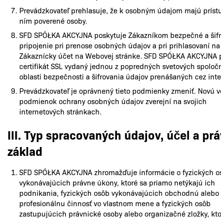
Prevádzkovateľ prehlasuje, že k osobným údajom majú príst
ním poverené osoby.
SFD SPÓŁKA AKCYJNA poskytuje Zákazníkom bezpečné a šif
pripojenie pri prenose osobných údajov a pri prihlasovaní na
Zákaznícky účet na Webovej stránke. SFD SPÓŁKA AKCYJNA 
certifikát SSL vydaný jednou z popredných svetových spoločn
oblasti bezpečnosti a šifrovania údajov prenášaných cez inte
Prevádzkovateľ je oprávnený tieto podmienky zmeniť. Novú v
podmienok ochrany osobných údajov zverejní na svojich
internetových stránkach.
III. Typ spracovaných údajov, účel a pr
základ
SFD SPÓŁKA AKCYJNA zhromažďuje informácie o fyzických 
vykonávajúcich právne úkony, ktoré sa priamo netýkajú ich
podnikania, fyzických osôb vykonávajúcich obchodnú alebo
profesionálnu činnosť vo vlastnom mene a fyzických osôb
zastupujúcich právnické osoby alebo organizačné zložky, kto