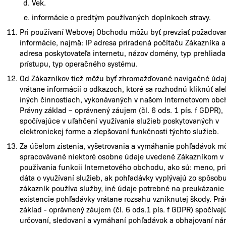
Vek.
informácie o predtým používaných doplnkoch stravy.
Pri používaní Webovej Obchodu môžu byť prevziať požadovan
informácie, najmä: IP adresa priradená počítaču Zákazníka a
adresa poskytovateľa internetu, názov domény, typ prehliada
prístupu, typ operačného systému.
Od Zákazníkov tiež môžu byť zhromažďované navigačné údaj
vrátane informácií o odkazoch, ktoré sa rozhodnú kliknúť ale
iných činnostiach, vykonávaných v našom Internetovom obc
Právny základ – oprávnený záujem (čl. 6 ods. 1 pís. f GDPR),
spočívajúce v uľahčení využívania služieb poskytovaných v
elektronickej forme a zlepšovaní funkčnosti týchto služieb.
Za účelom zistenia, vyšetrovania a vymáhanie pohľadávok m
spracovávané niektoré osobne údaje uvedené Zákazníkom v
používania funkcii Internetového obchodu, ako sú: meno, pri
dáta o využívaní služieb, ak pohľadávky vyplývajú zo spôsob
zákazník používa služby, iné údaje potrebné na preukázanie
existencie pohľadávky vrátane rozsahu vzniknutej škody. Prá
základ - oprávnený záujem (čl. 6 ods.1 pís. f GDPR) spočívaj
určovaní, sledovaní a vymáhaní pohľadávok a obhajovaní nár