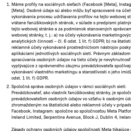
Máme profily na sociálnych sieťach (Facebook [Meta], Insta
[Meta]. Osobné údaje sú alebo môžu byť spracované na účel
vykonávania procesu udržiavania profilov na tejto webovej s
vrátane fanúšikovských stránok, v súlade s predpismi platný
tejto webovej stránke a za podmienok stanovených správcami
webovej stránky, t. j.: a) na účely vykonávania marketingový
analytických činností – čl. 6 odst. 1 lit. f) GDPR; b) na štatist
reklamné účely vykonávané prostredníctvom nástrojov posk
aplikáciami jednotlivých sociálnych sietí. Právnym základom
spracúvania osobných údajov na tieto účely je nevyhnutnosť
vyplývajúce z oprávneného záujmu prevádzkovateľa spočíva
vykonávaní vlastného marketingu a starostlivosti o jeho imidž
odst. 1 lit. f) GDPR.
Spoločná správa osobných údajov v rámci sociálnych sietí:
Prevádzkovateľ, ako vlastník fanúšikovskej stránky, je spolo
prevádzkovateľom osobných údajov vo vzťahu k osobným ú
zhromaždeným na štatistické alebo reklamné účely v prípade
Facebook, Instagram: spoločne so spoločnosťou Meta Platfo
Ireland Limited, Serpentine Avenue, Block J, Dublin 4, Irela
Zásady ochrany osobných údajov spoločnosti Meta týkajúce 