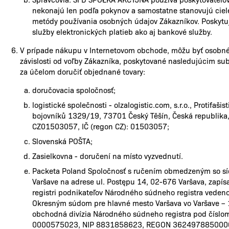
nekonajú len podľa pokynov a samostatne stanovujú ciel
metódy používania osobných údajov Zákazníkov. Poskytu
služby elektronických platieb ako aj bankové služby.
V prípade nákupu v Internetovom obchode, môžu byť osobné
závislosti od voľby Zákazníka, poskytované nasledujúcim su
za účelom doručiť objednané tovary:
doručovacia spoločnosť;
logistické společnosti - olzalogistic.com, s.r.o., Protifašis
bojovníků 1329/19, 73701 Český Těšín, Česká republika,
CZ01503057, IČ (regon CZ): 01503057;
Slovenská POŠTA;
Zasielkovna - doručení na místo vyzvednutí.
Packeta Poland Spoločnosť s ručením obmedzeným so sí
Varšave na adrese ul. Postępu 14, 02-676 Varšava, zapís
registri podnikateľov Národného súdneho registra vede
Okresným súdom pre hlavné mesto Varšava vo Varšave – 
obchodná divízia Národného súdneho registra pod číslo
0000575023, NIP 8831858623, REGON 362497885000