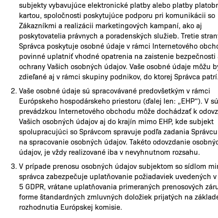
subjekty vybavujúce elektronické platby alebo platby plato
kartou, spoločnosti poskytujúce podporu pri komunikácii so
Zákazníkmi a realizácii marketingových kampaní, ako aj
poskytovatelia právnych a poradenských služieb. Tretie stran
Správca poskytuje osobné údaje v rámci Internetového obch
povinné uplatniť vhodné opatrenia na zaistenie bezpečnosti
ochrany Vašich osobných údajov. Vaše osobné údaje môžu b
zdieľané aj v rámci skupiny podnikov, do ktorej Správca patrí
Vaše osobné údaje sú spracovávané predovšetkým v rámci
Európskeho hospodárskeho priestoru (ďalej len: „EHP“). V súv
prevádzkou Internetového obchodu môže dochádzať k odov
Vašich osobných údajov aj do krajín mimo EHP, kde subjekt
spolupracujúci so Správcom spravuje podľa zadania Správcu
na spracovanie osobných údajov. Takéto odovzdanie osobný
údajov, je vždy realizované iba v nevyhnutnom rozsahu.
V prípade prenosu osobných údajov subjektom so sídlom m
správca zabezpečuje uplatňovanie požiadaviek uvedených v 
5 GDPR, vrátane uplatňovania primeraných prenosových zár
forme štandardných zmluvných doložiek prijatých na základ
rozhodnutia Európskej komisie.