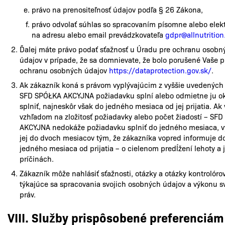
právo na prenositeľnosť údajov podľa § 26 Zákona,
právo odvolať súhlas so spracovaním písomne alebo elek
na adresu alebo email prevádzkovateľa
gdpr@allnutrition
Ďalej máte právo podať sťažnosť u Úradu pre ochranu osobn
údajov v prípade, že sa domnievate, že bolo porušené Vaše p
ochranu osobných údajov
https://dataprotection.gov.sk/
.
Ak zákazník koná s právom vyplývajúcim z vyššie uvedených 
SFD SPÓŁKA AKCYJNA požiadavku splní alebo odmietne ju o
splniť, najneskôr však do jedného mesiaca od jej prijatia. Ak
vzhľadom na zložitosť požiadavky alebo počet žiadostí – SF
AKCYJNA nedokáže požiadavku splniť do jedného mesiaca, v
jej do dvoch mesiacov tým, že zákazníka vopred informuje d
jedného mesiaca od prijatia – o cielenom predĺžení lehoty a 
príčinách.
Zákazník môže nahlásiť sťažnosti, otázky a otázky kontrolórov
týkajúce sa spracovania svojich osobných údajov a výkonu s
práv.
VIII. Služby prispôsobené preferenciám