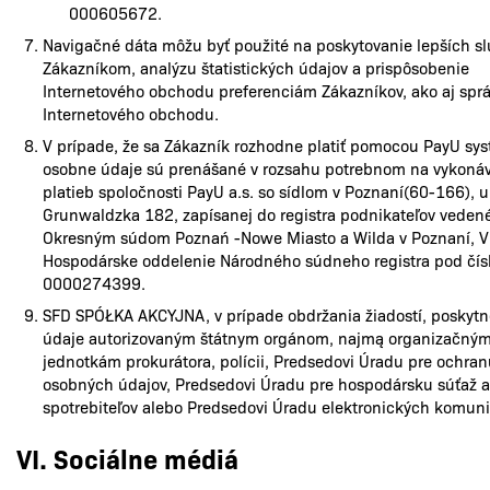
000605672.
Navigačné dáta môžu byť použité na poskytovanie lepších sl
Zákazníkom, analýzu štatistických údajov a prispôsobenie
Internetového obchodu preferenciám Zákazníkov, ako aj spr
Internetového obchodu.
V prípade, že sa Zákazník rozhodne platiť pomocou PayU sy
osobne údaje sú prenášané v rozsahu potrebnom na vykoná
platieb spoločnosti PayU a.s. so sídlom v Poznaní(60-166), u
Grunwaldzka 182, zapísanej do registra podnikateľov veden
Okresným súdom Poznań -Nowe Miasto a Wilda v Poznaní, VI
Hospodárske oddelenie Národného súdneho registra pod čí
0000274399.
SFD SPÓŁKA AKCYJNA, v prípade obdržania žiadostí, poskyt
údaje autorizovaným štátnym orgánom, najmą organizačný
jednotkám prokurátora, polícii, Predsedovi Úradu pre ochra
osobných údajov, Predsedovi Úradu pre hospodársku súťaž 
spotrebiteľov alebo Predsedovi Úradu elektronických komuni
VI. Sociálne médiá