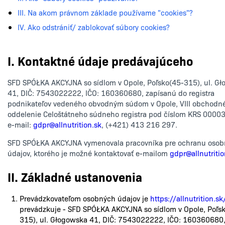
III. Na akom právnom základe používame "cookies"?
IV. Ako odstrániť/ zablokovať súbory cookies?
I. Kontaktné údaje predávajúceho
SFD SPÓŁKA AKCYJNA so sídlom v Opole, Poľsko(45-315), ul. G
41, DIČ: 7543022222, IČO: 160360680, zapísanú do registra
podnikateľov vedeného obvodným súdom v Opole, VIII obchodn
oddelenie Celoštátneho súdneho registra pod číslom KRS 0000
e-mail:
gdpr@allnutrition.sk
, (+421) 413 216 297.
SFD SPÓŁKA AKCYJNA vymenovala pracovníka pre ochranu oso
údajov, ktorého je možné kontaktovať e-mailom
gdpr@allnutritio
II. Základné ustanovenia
Prevádzkovateľom osobných údajov je
https://allnutrition.sk
prevádzkuje - SFD SPÓŁKA AKCYJNA so sídlom v Opole, Poľs
315), ul. Głogowska 41, DIČ: 7543022222, IČO: 160360680