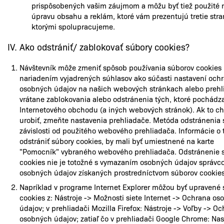
prispôsobených vašim záujmom a môžu byť tiež použité 
úpravu obsahu a reklám, ktoré vám prezentujú tretie stran
ktorými spolupracujeme.
IV. Ako odstrániť/ zablokovať súbory cookies?
Návštevník môže zmeniť spôsob používania súborov cookies
nariadením vyjadrených súhlasov ako súčasti nastavení och
osobných údajov na našich webových stránkach alebo preh
vrátane zablokovania alebo odstránenia tých, ktoré pochádza
Internetového obchodu (a iných webových stránok). Ak to c
urobiť, zmeňte nastavenia prehliadače. Metóda odstránenia sa
závislosti od použitého webového prehliadača. Informácie o 
odstrániť súbory cookies, by mali byť umiestnené na karte
"Pomocník" vybraného webového prehliadača. Odstránenie 
cookies nie je totožné s vymazaním osobných údajov správ
osobných údajov získaných prostredníctvom súborov cookies
Napríklad v programe Internet Explorer môžou byť upravené 
cookies z: Nástroje -> Možnosti siete Internet -> Ochrana o
údajov; v prehliadači Mozilla Firefox: Nástroje -> Voľby -> O
osobných údajov; zatiaľ čo v prehliadači Google Chrome: Nas