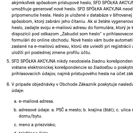
akýmkoľvek spôsobom prístupové heslo, SFD SPÓŁKA AKCYJ
umožňuje generovať nové heslo. SFD SPÓŁKA AKCYJNA neod
pripomenutie hesla. Heslo je uložené v databáze v šifrovanej
spôsobom, ktorý zabráni jeho čítaniu. Ak si želáte vygenerov
heslo, zadajte svoju e-mailovú adresu do formulára, ktorý je 
dispozícii pod odkazom „Zabudol som heslo“ v prihlasovac
formulári do online obchodu. Nové heslo vám bude automat
zaslané na e-mailovú adresu, ktorú ste uviedli pri registrácii 
uložili pri poslednej zmene profilu účtu.
SFD SPÓŁKA AKCYJNA nikdy neodosiela žiadnu korešponden
vrátane elektronickej korešpondencie so žiadosťou o poskytn
prihlasovacích údajov, najmä prístupového hesla na účet zá
V prípade objednávky v Obchode Zákazník poskytuje nasled
údaje:
e-mailová adresa.
adresové údaje: a. PSČ a mesto; b. krajina (štát); c. ulica 
domu/bytu.
meno a priezvisko;
telefónne číslo.