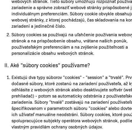
webových stránok. Tieto súbory umožňujú rozpoznať používa
zariadenie a správne zobraziť webové stránky prispôsobené 
individuálnym preferenciám. Súbory cookie obvykle obsahuj
webovej stránky, z ktorej pochádzajú, čas skladovania na k
zariadení a jedinečné číslo.
Súbory cookies sa používajú na uľahčenie používania webov
stránok a na prispôsobenie obsahu, vrátane našich ponúk,
používateľským preferenciám a na zvýšenie použiteľnosti a
personalizácie obsahu webových stránok.
II. Aké "súbory cookies" používame?
Existujú dva typy súborov "cookies" - "session" a "trvalé". Pr
dočasné súbory, ktoré zostanú na zariadení používateľa, až 
odhlásite z webových stránok alebo deaktivujete softvér (we
prehliadač) - potom sa automaticky odstránia z používateľs
zariadenia. Súbory "trvalé" zostávajú na zariadení používateľ
špecifikovanom v parametroch súboru "cookies" alebo dovte
ich užívateľ manuálne neodstráni. Súbory cookies, ktoré pou
spolupracujúce subjekty operátora webových stránok, podli
vlastným pravidlám ochrany osobných údajov.