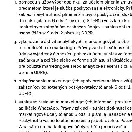
pomocou služby výber doplnku, za účelom plnenia zmluv
predmetom ktorej je služba poskytovaná elektronicky. Pr
základ: nevyhnutnosť plnenia zmluvy o poskytovaní služb
doplnku (článok 6 ods. 1 písm. b) GDPR) a vo vzťahu ku
konkrétnym kategóriám osobných údajov - súhlas dotknu
osoby (článok 9 ods. 2 písm. a) GDPR.
vykonávanie aktivít analytických, marketingových alebo
internetového re marketingu. Právny základ - súhlas sub
údajov vyjadrený činnosťou potvrdzujúcou súhlas vo for
začiarknutia políčka alebo vo forme súhlasu s inštalácio
pre použité marketingové alebo analytické riešenia ((čl. 6
písm. a GDPR).
prispôsobenie marketingových správ preferenciám a zá
zákazníkov od externých poskytovateľov (článok 6 ods. 1 
GDPR).
súhlas so zasielaním marketingových informácií prostre
aplikácie WhatsApp. Právny základ – súhlas dotknutej o
marketingové účely (článok 6 ods. 1 písm. a) nariadenia
Poskytnutie vášho telefónneho čísla je dobrovoľné. Použí
WhatsApp na marketingové účely zahŕňa prenos vášho