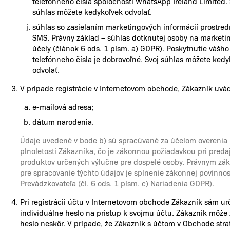
telefónneho čísla spoločnosti WhatsApp Ireland Limited. 
súhlas môžete kedykoľvek odvolať.
súhlas so zasielaním marketingových informácií prostre
SMS. Právny základ – súhlas dotknutej osoby na marketi
účely (článok 6 ods. 1 písm. a) GDPR). Poskytnutie vášho
telefónneho čísla je dobrovoľné. Svoj súhlas môžete kedy
odvolať.
V prípade registrácie v Internetovom obchode, Zákazník uvá
e-mailová adresa;
dátum narodenia.
Údaje uvedené v bode b) sú spracúvané za účelom overenia
plnoletosti Zákazníka, čo je zákonnou požiadavkou pri predaj
produktov určených výlučne pre dospelé osoby. Právnym zá
pre spracovanie týchto údajov je splnenie zákonnej povinnos
Prevádzkovateľa (čl. 6 ods. 1 písm. c) Nariadenia GDPR).
Pri registrácii účtu v Internetovom obchode Zákazník sám ur
individuálne heslo na prístup k svojmu účtu. Zákazník môže
heslo neskôr. V prípade, že Zákazník s účtom v Obchode strat