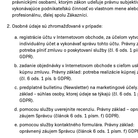
právnickými osobami, ktorým zákon udeľuje právnu subjektiv
vykonávajúce podnikateľskú činnosť vo vlastnom mene aleb
profesionálnu, ďalej spolu Zákazníci.
Osobné údaje sú zhromažďované v prípade:
registrácie účtu v Internetovom obchode, za účelom vytvo
individuálny účet a vykonávať správu tohto účtu. Právny 
potreba plniť zmluvu o poskytovaní služby (čl. 6 ods. 1 pí
GDPR).
zadanie objednávky v Internetovom obchode s cieľom us
kúpnu zmluvu. Právny základ: potreba realizácie kúpnej
(čl. 6 ods. 1 pís. b GDPR).
predplatné bulletinu (Newsletter) na marketingové účely
základ - súhlas osoby, ktorej údaje sa týkajú (čl. 6 ods. 1 
GDPR).
pomocou služby uverejnite recenziu. Právny základ – op
záujem Správcu (článok 6 ods. 1 písm. f) GDPR).
pomocou služby kontaktného formulára. Právny základ:
oprávnený záujem Správcu (článok 6 ods. 1 písm. f) GDP