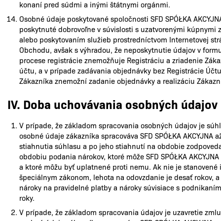
konaní pred súdmi a inými štátnymi orgánmi.
Osobné údaje poskytované spoločnosti SFD SPÓŁKA AKCYJNA 
poskytnuté dobrovoľne v súvislosti s uzatvorenými kúpnymi
alebo poskytovaním služieb prostredníctvom Internetovej st
Obchodu, avšak s výhradou, že neposkytnutie údajov v formu
procese registrácie znemožňuje Registráciu a zriadenie Zák
účtu, a v prípade zadávania objednávky bez Registrácie Účt
Zákazníka znemožní zadanie objednávky a realizáciu Zákazn
IV. Doba uchovávania osobných údajov
V prípade, že základom spracovania osobných údajov je súhl
osobné údaje zákazníka spracováva SFD SPÓŁKA AKCYJNA a
stiahnutia súhlasu a po jeho stiahnutí na obdobie zodpoved
obdobiu podania nárokov, ktoré môže SFD SPÓŁKA AKCYJNA 
a ktoré môžu byť uplatnené proti nemu. Ak nie je stanovené 
špeciálnym zákonom, lehota na odovzdanie je desať rokov, a
nároky na pravidelné platby a nároky súvisiace s podnikaním 
roky.
V prípade, že základom spracovania údajov je uzavretie zmlu