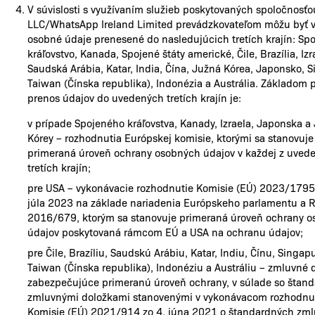
V súvislosti s využívaním služieb poskytovaných spoločnosť
LLC/WhatsApp Ireland Limited prevádzkovateľom môžu byť 
osobné údaje prenesené do nasledujúcich tretích krajín: Sp
kráľovstvo, Kanada, Spojené štáty americké, Čile, Brazília, Izr
Saudská Arábia, Katar, India, Čína, Južná Kórea, Japonsko, S
Taiwan (Čínska republika), Indonézia a Austrália. Základom 
prenos údajov do uvedených tretích krajín je:
v prípade Spojeného kráľovstva, Kanady, Izraela, Japonska a
Kórey – rozhodnutia Európskej komisie, ktorými sa stanovuje
primeraná úroveň ochrany osobných údajov v každej z uved
tretích krajín;
pre USA – vykonávacie rozhodnutie Komisie (EÚ) 2023/1795
júla 2023 na základe nariadenia Európskeho parlamentu a R
2016/679, ktorým sa stanovuje primeraná úroveň ochrany 
údajov poskytovaná rámcom EÚ a USA na ochranu údajov;
pre Čile, Brazíliu, Saudskú Arábiu, Katar, Indiu, Čínu, Singapu
Taiwan (Čínska republika), Indonéziu a Austráliu – zmluvné 
zabezpečujúce primeranú úroveň ochrany, v súlade so štan
zmluvnými doložkami stanovenými v vykonávacom rozhodnu
Komisie (EÚ) 2021/914 zo 4. júna 2021 o štandardných zm