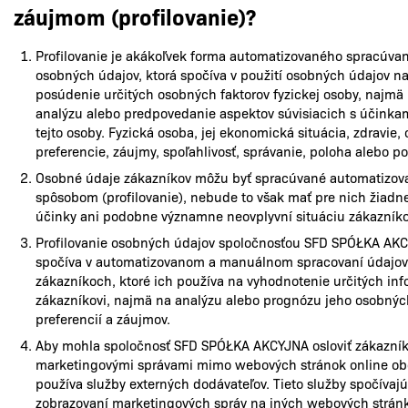
záujmom (profilovanie)?
Profilovanie je akákoľvek forma automatizovaného spracúvan
osobných údajov, ktorá spočíva v použití osobných údajov n
posúdenie určitých osobných faktorov fyzickej osoby, najmä
analýzu alebo predpovedanie aspektov súvisiacich s účinka
tejto osoby. Fyzická osoba, jej ekonomická situácia, zdravie,
preferencie, záujmy, spoľahlivosť, správanie, poloha alebo p
Osobné údaje zákazníkov môžu byť spracúvané automatizo
spôsobom (profilovanie), nebude to však mať pre nich žiadn
účinky ani podobne významne neovplyvní situáciu zákazníko
Profilovanie osobných údajov spoločnosťou SFD SPÓŁKA AK
spočíva v automatizovanom a manuálnom spracovaní údajov
zákazníkoch, ktoré ich používa na vyhodnotenie určitých inf
zákazníkovi, najmä na analýzu alebo prognózu jeho osobnýc
preferencií a záujmov.
Aby mohla spoločnosť SFD SPÓŁKA AKCYJNA osloviť zákazní
marketingovými správami mimo webových stránok online o
používa služby externých dodávateľov. Tieto služby spočívajú
zobrazovaní marketingových správ na iných webových strán