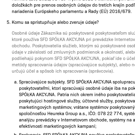
doložkách pre prenos osobných údajov do tretích krajín pod
nariadenia Európskeho parlamentu a Rady (EÚ) 2016/679.
Komu sa sprístupňuje alebo zveruje údaje?
Osobné údaje Zákazníka sú poskytované poskytovateľom slu
ktoré používa SFD SPÓŁKA AKCYJNA pri prevádzke Interneto
obchodu. Poskytovatelia služieb, ktorým sú poskytované os
údaje v závislosti od zmluvných podmienok a okolností, aleb
podliehajú pokynom SFD SPÓŁKA AKCYJNA, pokiaľ ide o účel
metódy spracovania údajov (spracúvajúce subjekty), alebo n
určujú účel a spôsob ich spracovania (správcovia).
Spracúvajúce subjekty. SFD SPÓŁKA AKCYJNA spolupracu
poskytovateľmi, ktorí spracúvajú osobné údaje iba na po
SPÓŁKA AKCYJNA. Patria nich okrem iného poskytovateli
poskytujúci hostingové služby, účtovné služby, poskytov
marketingových systémov, vrátane systémov poskytovan
spoločnosťou Heureka Group a.s., IČO: 078 22 774, syst
analýzu prevádzky v Internetovom obchode, systémy na 
efektívnosti marketingových kampaní;
Správcovia. SFD SPÓŁKA AKCYJNA používa poskytovateľov,