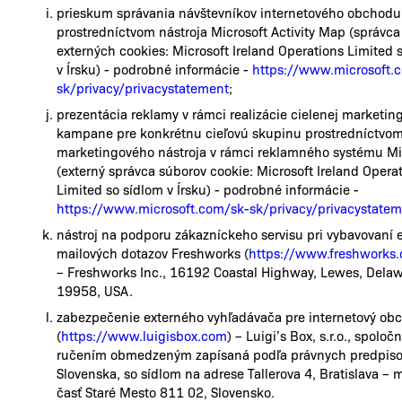
prieskum správania návštevníkov internetového obchodu
prostredníctvom nástroja Microsoft Activity Map (správca
externých cookies: Microsoft Ireland Operations Limited 
v Írsku) - podrobné informácie -
https://www.microsoft.
sk/privacy/privacystatement
;
prezentácia reklamy v rámci realizácie cielenej marketin
kampane pre konkrétnu cieľovú skupinu prostredníctvom
marketingového nástroja v rámci reklamného systému Mi
(externý správca súborov cookie: Microsoft Ireland Opera
Limited so sídlom v Írsku) - podrobné informácie -
https://www.microsoft.com/sk-sk/privacy/privacystate
nástroj na podporu zákazníckeho servisu pri vybavovaní 
mailových dotazov Freshworks (
https://www.freshworks
– Freshworks Inc., 16192 Coastal Highway, Lewes, Dela
19958, USA.
zabezpečenie externého vyhľadávača pre internetový ob
(
https://www.luigisbox.com
) – Luigi’s Box, s.r.o., spoloč
ručením obmedzeným zapísaná podľa právnych predpis
Slovenska, so sídlom na adrese Tallerova 4, Bratislava – 
časť Staré Mesto 811 02, Slovensko.