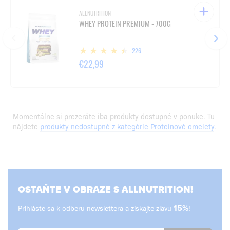
ALLNUTRITION
WHEY PROTEIN PREMIUM - 700G
226
€22,99
Momentálne si prezeráte iba produkty dostupné v ponuke. Tu
nájdete
produkty nedostupné z kategórie Proteínové omelety
.
OSTAŇTE V OBRAZE S ALLNUTRITION!
Prihláste sa k odberu newslettera a získajte zľavu
15%
!