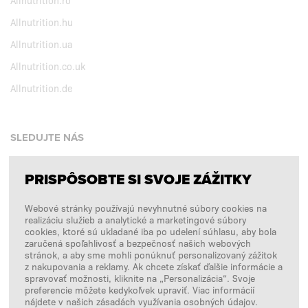
Allnutrition.ro
Allnutrition.hu
Allnutrition.ua
Allnutrition.co.uk
Allnutrition.de
SLEDUJTE NÁS
PRISPÔSOBTE SI SVOJE ZÁŽITKY
Facebook
Webové stránky používajú nevyhnutné súbory cookies na
Instagram
realizáciu služieb a analytické a marketingové súbory
Copyright © 2026
SFD S. A.
cookies, ktoré sú ukladané iba po udelení súhlasu, aby bola
zaručená spoľahlivosť a bezpečnosť našich webových
stránok, a aby sme mohli ponúknuť personalizovaný zážitok
z nakupovania a reklamy. Ak chcete získať ďalšie informácie a
spravovať možnosti, kliknite na „Personalizácia“. Svoje
PLATBY SPRACÚVA
preferencie môžete kedykoľvek upraviť. Viac informácií
nájdete v našich zásadách využívania osobných údajov.