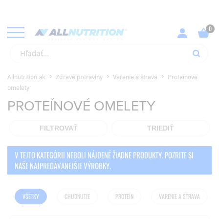
KUPUJ SVOJE OBĽÚBENÉ PRODUKTY ZA NAJLEPŠIE CENY!
SKONTROLUJ
Allnutrition.sk
Zdravé potraviny
Varenie a strava
Proteínové
omelety
PROTEÍNOVÉ OMELETY
FILTROVAŤ
TRIEDIŤ
V TEJTO KATEGÓRII NEBOLI NÁJDENÉ ŽIADNE PRODUKTY. POZRITE SI
NAŠE NAJPREDÁVANEJŠIE VÝROBKY.
VŠETKY
CHUDNUTIE
PROTEÍN
VARENIE A STRAVA