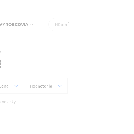
KUPUJ SVOJE OBĽÚBENÉ PRODUKTY ZA NAJLEPŠIE CENY!
SKONTROLUJ
VÝROBCOVIA
e
E
Cena
Hodnotenia
a novinky