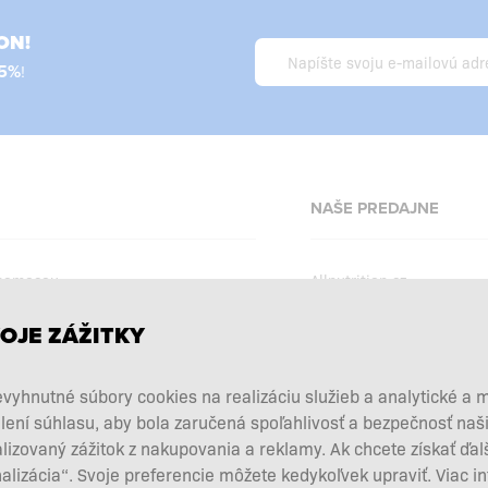
ON!
5%
!
NAŠE PREDAJNE
 pomocou
Allnutrition.cz
Allnutrition.ro
OJE ZÁŽITKY
Allnutrition.hu
podmienky
Allnutrition.ua
kcie
vyhnutné súbory cookies na realizáciu služieb a analytické a 
Allnutrition.co.uk
lení súhlasu, aby bola zaručená spoľahlivosť a bezpečnosť na
vových doplnkov
zovaný zážitok z nakupovania a reklamy. Ak chcete získať ďal
Allnutrition.de
 a vrátenie tovaru
nalizácia“. Svoje preferencie môžete kedykoľvek upraviť. Viac i