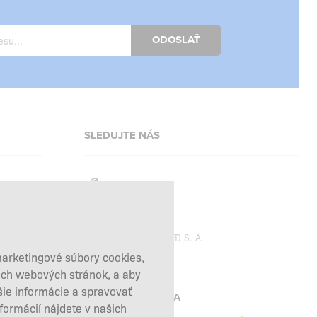
ODOSLAŤ
SLEDUJTE NÁS
Facebook
Instagram
Copyright © 2026
SFD S. A.
marketingové súbory cookies,
šich webových stránok, a aby
šie informácie a spravovať
PLATBY SPRACÚVA
nformácií nájdete v našich