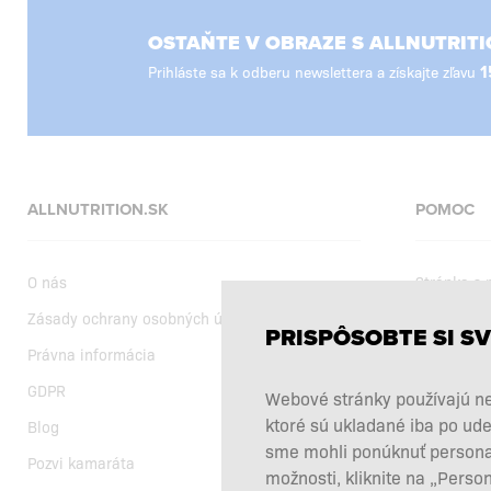
OSTAŇTE V OBRAZE S ALLNUTRITI
Prihláste sa k odberu newslettera a získajte zľavu
1
ALLNUTRITION.SK
POMOC
O nás
Stránka s
Zásady ochrany osobných údajov
Dodanie
PRISPÔSOBTE SI SV
Právna informácia
Nákupné 
GDPR
Aktuálne a
Webové stránky používajú ne
ktoré sú ukladané iba po ude
Blog
Výber výži
sme mohli ponúknuť personali
Pozvi kamaráta
Reklamácie
možnosti, kliknite na „Perso