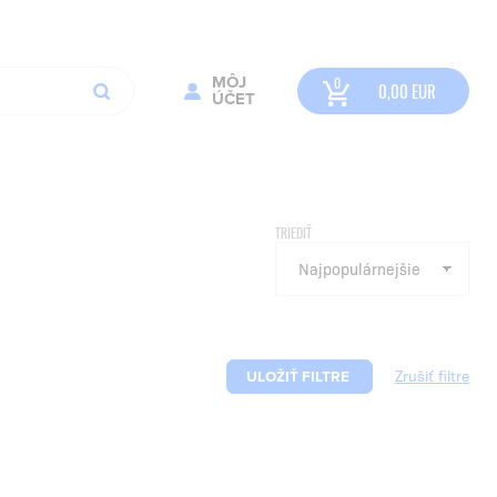
MÔJ
0,00
EUR
ÚČET
TRIEDIŤ
ULOŽIŤ FILTRE