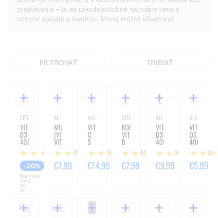
preplácania – tu sa pravdepodobne najnižšie ceny v
odvetví spájajú s kvalitou, ktorej môžeš dôverovať.
FILTROVAŤ
TRIEDIŤ
SFD NUTRITION
ALLNUTRITION
ALLNUTRITION
SFD NUTRITION
ALLNUTRITION
ALLNUTRITIO
VITAMÍN
MULTIVITAMÍN
VITAMÍN
KOMPLEX
VITAMÍN
VITAMÍN
D3
(VITAMINALL
C
VITAMÍNOV
D3
D3
4000
VITAMINS
S
B
4000
4000
+
&
BIOFLAVONOIDMI
(B
+
-
511
558
141
93
68
K2
MINERALS
1000 MG
COMPLEX
K2
120
-
-
-
25
KVAPKY
TABLIET
€3,99
€7,99
€14,99
€7,99
€9,99
€5,99
-20%
120
120
200
METHYL)
-
Najnižšia
TABLIET
KAPSÚL
KAPSÚL
-
30ML
cena
180
za
30
TABLIET
dní:
€4,99