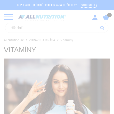
KUPUJ SVOJE OBĽÚBENÉ PRODUKTY ZA NAJLEPŠIE CENY!
SKONTROLUJ
Allnutrition.sk
ZDRAVIE A KRÁSA
Vitamíny
VITAMÍNY