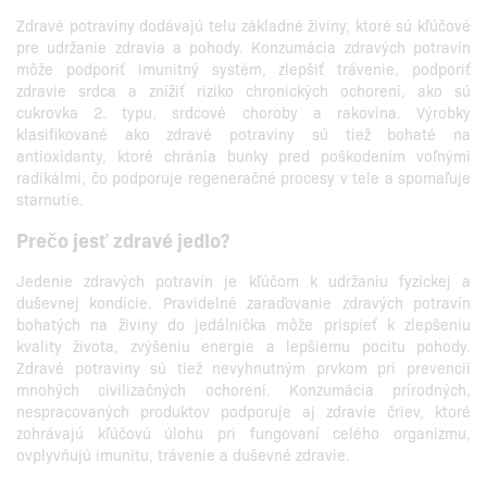
Zdravé potraviny dodávajú telu základné živiny, ktoré sú kľúčové
pre udržanie zdravia a pohody. Konzumácia zdravých potravín
môže podporiť imunitný systém, zlepšiť trávenie, podporiť
zdravie srdca a znížiť riziko chronických ochorení, ako sú
cukrovka 2. typu, srdcové choroby a rakovina. Výrobky
klasifikované ako zdravé potraviny sú tiež bohaté na
antioxidanty, ktoré chránia bunky pred poškodením voľnými
radikálmi, čo podporuje regeneračné procesy v tele a spomaľuje
starnutie.
Prečo jesť zdravé jedlo?
Jedenie zdravých potravín je kľúčom k udržaniu fyzickej a
duševnej kondície. Pravidelné zaraďovanie zdravých potravín
bohatých na živiny do jedálnička môže prispieť k zlepšeniu
kvality života, zvýšeniu energie a lepšiemu pocitu pohody.
Zdravé potraviny sú tiež nevyhnutným prvkom pri prevencii
mnohých civilizačných ochorení. Konzumácia prírodných,
nespracovaných produktov podporuje aj zdravie čriev, ktoré
zohrávajú kľúčovú úlohu pri fungovaní celého organizmu,
ovplyvňujú imunitu, trávenie a duševné zdravie.