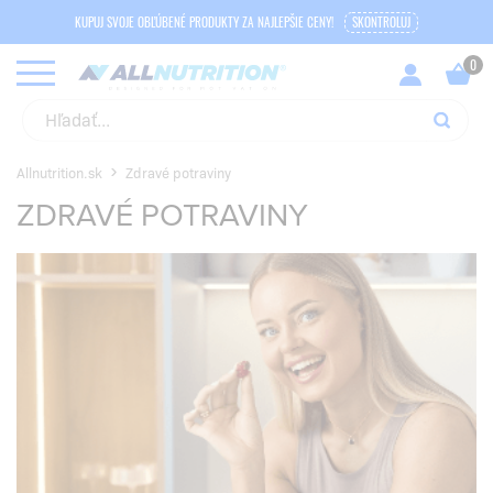
KUPUJ SVOJE OBĽÚBENÉ PRODUKTY ZA NAJLEPŠIE CENY!
SKONTROLUJ
Allnutrition.sk
Zdravé potraviny
ZDRAVÉ POTRAVINY