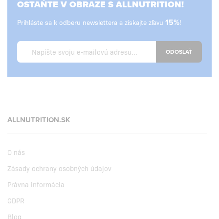
OSTAŇTE V OBRAZE S ALLNUTRITION!
Prihláste sa k odberu newslettera a získajte zľavu
15%
!
ODOSLAŤ
ALLNUTRITION.SK
O nás
Zásady ochrany osobných údajov
Právna informácia
GDPR
Blog