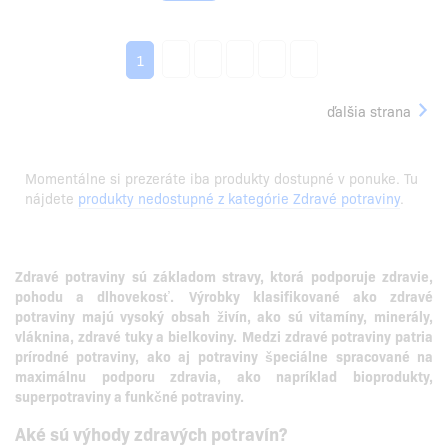
2
3
4
5
6
1
ďalšia strana
Momentálne si prezeráte iba produkty dostupné v ponuke. Tu
nájdete
produkty nedostupné z kategórie Zdravé potraviny
.
Zdravé potraviny sú základom stravy, ktorá podporuje zdravie,
pohodu a dlhovekosť.
Výrobky klasifikované ako zdravé
potraviny majú vysoký obsah živín, ako sú vitamíny, minerály,
vláknina, zdravé tuky a bielkoviny.
Medzi zdravé potraviny patria
prírodné potraviny, ako aj potraviny špeciálne spracované na
maximálnu podporu zdravia, ako napríklad bioprodukty,
superpotraviny a funkčné potraviny.
Aké sú výhody zdravých potravín?