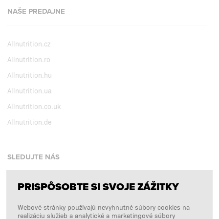
NAŠE PREDAJNE
Allnutrition.cz
Allnutrition.ro
Allnutrition.hu
Allnutrition.ua
Allnutrition.co.uk
Allnutrition.de
SLEDUJTE NÁS
PRISPÔSOBTE SI SVOJE ZÁŽITKY
Facebook
Webové stránky používajú nevyhnutné súbory cookies na
Instagram
realizáciu služieb a analytické a marketingové súbory