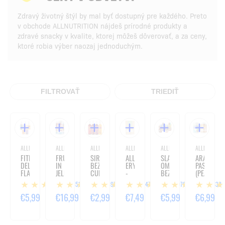
Zdravý životný štýl by mal byť dostupný pre každého. Preto
v obchode ALLNUTRITION nájdeš prírodné produkty a
zdravé snacky v kvalite, ktorej môžeš dôverovať, a za ceny,
ktoré robia výber naozaj jednoduchým.
FILTROVAŤ
TRIEDIŤ
ALLNUTRITION
ALLNUTRITION
ALLNUTRITION
ALLNUTRITION
ALLNUTRITION
ALLNUTRITIO
FITKING
FRULOVE
SIRUP
ALLNATURE
SLADKÁ
ARAŠIDOV
DELICIOUS
IN
BEZ
ERYTHRITOL
OMÁČKA
PASTA
FLAVOUR
JELLY
CUKRU
-
BEZ
(PEANUT
DROPS
CHERRY
(FITKING
1000G
CUKRU
CREAM)
353
897
347
979
638
-
(VIŠŇA)
DELICIOUS
(SWEET
-
50
-
SYRUP
SAUCE)
1000G
€5,99
€16,99
€2,99
€7,49
€5,99
€6,99
ML
1000G
ZERO)
-
-
500ML
420