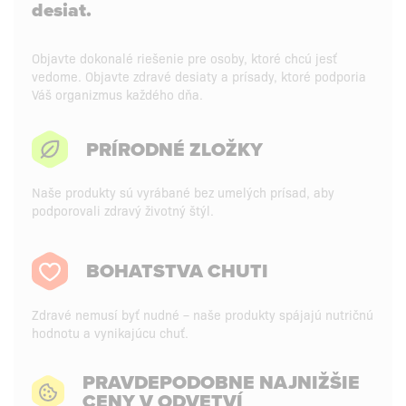
desiat.
Objavte dokonalé riešenie pre osoby, ktoré chcú jesť
vedome. Objavte zdravé desiaty a prísady, ktoré podporia
Váš organizmus každého dňa.
PRÍRODNÉ ZLOŽKY
Naše produkty sú vyrábané bez umelých prísad, aby
podporovali zdravý životný štýl.
BOHATSTVA CHUTI
Zdravé nemusí byť nudné – naše produkty spájajú nutričnú
hodnotu a vynikajúcu chuť.
PRAVDEPODOBNE NAJNIŽŠIE
CENY V ODVETVÍ