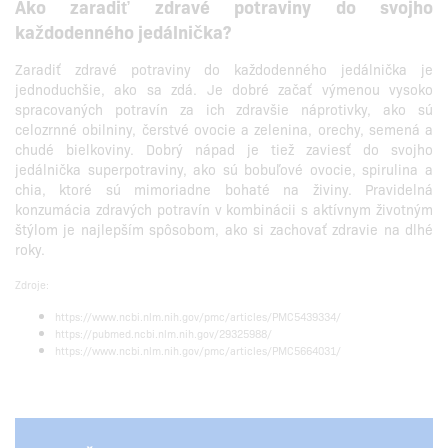
Ako zaradiť zdravé potraviny do svojho
každodenného jedálnička?
Zaradiť zdravé potraviny do každodenného jedálnička je
jednoduchšie, ako sa zdá. Je dobré začať výmenou vysoko
spracovaných potravín za ich zdravšie náprotivky, ako sú
celozrnné obilniny, čerstvé ovocie a zelenina, orechy, semená a
chudé bielkoviny. Dobrý nápad je tiež zaviesť do svojho
jedálnička superpotraviny, ako sú bobuľové ovocie, spirulina a
chia, ktoré sú mimoriadne bohaté na živiny. Pravidelná
konzumácia zdravých potravín v kombinácii s aktívnym životným
štýlom je najlepším spôsobom, ako si zachovať zdravie na dlhé
roky.
Zdroje:
https://www.ncbi.nlm.nih.gov/pmc/articles/PMC5439334/
https://pubmed.ncbi.nlm.nih.gov/29325988/
https://www.ncbi.nlm.nih.gov/pmc/articles/PMC5664031/