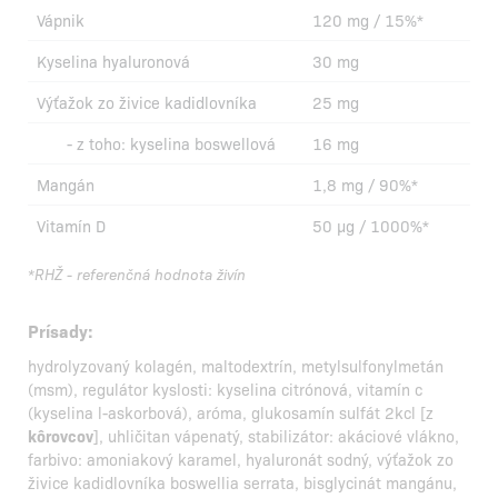
Vápnik
120 mg / 15%*
Kyselina hyaluronová
30 mg
Výťažok zo živice kadidlovníka
25 mg
- z toho: kyselina boswellová
16 mg
Mangán
1,8 mg / 90%*
Vitamín D
50 µg / 1000%*
*RHŽ - referenčná hodnota živín
Prísady:
hydrolyzovaný kolagén, maltodextrín, metylsulfonylmetán
(msm), regulátor kyslosti: kyselina citrónová, vitamín c
(kyselina l-askorbová), aróma, glukosamín sulfát 2kcl [z
kôrovcov
], uhličitan vápenatý, stabilizátor: akáciové vlákno,
farbivo: amoniakový karamel, hyaluronát sodný, výťažok zo
živice kadidlovníka boswellia serrata, bisglycinát mangánu,