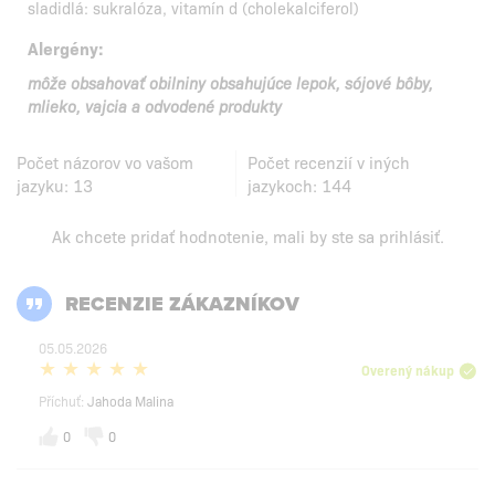
sladidlá: sukralóza, vitamín d (cholekalciferol)
Alergény:
môže obsahovať obilniny obsahujúce lepok, sójové bôby,
mlieko, vajcia a odvodené produkty
Počet názorov vo vašom
Počet recenzií v iných
jazyku:
13
jazykoch:
144
Ak chcete pridať hodnotenie, mali by ste
sa prihlásiť
.
RECENZIE ZÁKAZNÍKOV
05.05.2026
Overený nákup
Příchuť:
Jahoda Malina
0
0