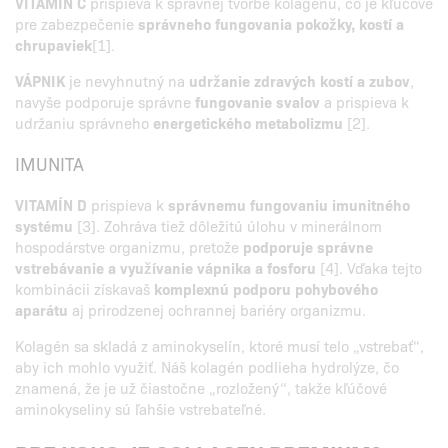
VITAMÍN C
prispieva k správnej tvorbe kolagénu, čo je kľúčové
pre zabezpečenie
správneho fungovania pokožky, kostí a
chrupaviek
[1].
VÁPNIK
je nevyhnutný na
udržanie zdravých kostí a zubov
,
navyše podporuje správne
fungovanie svalov
a prispieva k
udržaniu správneho
energetického metabolizmu
[2].
IMUNITA
VITAMÍN D
prispieva k
správnemu fungovaniu imunitného
systému
[3]. Zohráva tiež dôležitú úlohu v minerálnom
hospodárstve organizmu, pretože
podporuje správne
vstrebávanie a využívanie vápnika a fosforu
[4]. Vďaka tejto
kombinácii získavaš
komplexnú podporu pohybového
aparátu
aj prirodzenej ochrannej bariéry organizmu.
Kolagén sa skladá z aminokyselín, ktoré musí telo „vstrebať“,
aby ich mohlo využiť. Náš kolagén podlieha hydrolýze, čo
znamená, že je už čiastočne „rozložený“, takže kľúčové
aminokyseliny sú ľahšie vstrebateľné.