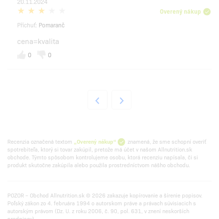
20.11.2024
Overený nákup
Příchuť:
Pomaranč
cena=kvalita
0
0
Recenzia označená textom
„Overený nákup“
znamená, že sme schopní overiť
spotrebiteľa, ktorý si tovar zakúpil, pretože má účet v našom Allnutrition.sk
obchode. Týmto spôsobom kontrolujeme osobu, ktorá recenziu napísala, či si
produkt skutočne zakúpila alebo použila prostredníctvom nášho obchodu.
POZOR – Obchod Allnutrition.sk © 2026 zakazuje kopírovanie a šírenie popisov.
Poľský zákon zo 4. februára 1994 o autorskom práve a právach súvisiacich s
autorským právom (Dz. U. z roku 2006, č. 90, pol. 631, v znení neskorších
predpisov).