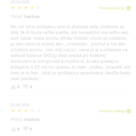
20.04.2026
Overený nákup
Příchuť:
Oranžová
No, od tohto kolagénu som si sľuboval veľa, zložením sa
zdá, že to bude veľká kvalita, ale nenadchol ma veľmi ako
som čakal, treba trochu dlhšie miešať, chute sú zvláštne,
ja tam cítim tú arómu ako ,,chemickú,, príchuť a nie ako
prírodnú arómu, /len môj názor/, cena je aj s ohľadom na
veľkosť balenia (800g) dosť vysoká pri dnešnej
konkurencie schopnosti a myslím si, že ako predajca
kolagénu s 25 ročnou praxou to viem ,,trošku,, posúdiť, ale
inak je to fajn...obal je vynikajúco spracovaný /keďže často
obal predáva/.
0
0
20.04.2026
Overený nákup
Příchuť:
Oranžová
0
0