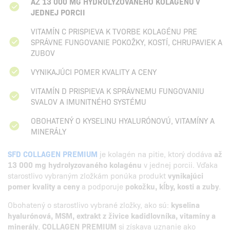
AŽ 13 000 MG HYDROLYZOVANÉHO KOLAGÉNU V
JEDNEJ PORCII
VITAMÍN C PRISPIEVA K TVORBE KOLAGÉNU PRE
SPRÁVNE FUNGOVANIE POKOŽKY, KOSTÍ, CHRUPAVIEK A
ZUBOV
VYNIKAJÚCI POMER KVALITY A CENY
VITAMÍN D PRISPIEVA K SPRÁVNEMU FUNGOVANIU
SVALOV A IMUNITNÉHO SYSTÉMU
OBOHATENÝ O KYSELINU HYALURÓNOVÚ, VITAMÍNY A
MINERÁLY
SFD COLLAGEN PREMIUM
je kolagén na pitie, ktorý dodáva
až
13 000 mg hydrolyzovaného kolagénu
v jednej porcii. Vďaka
starostlivo vybraným zložkám ponúka produkt
vynikajúci
pomer kvality a ceny
a podporuje
pokožku, kĺby, kosti a zuby
.
Obohatený o starostlivo vybrané zložky, ako sú:
kyselina
hyalurónová, MSM, extrakt z živice kadidlovníka, vitamíny a
minerály
,
COLLAGEN PREMIUM
si získava uznanie ako