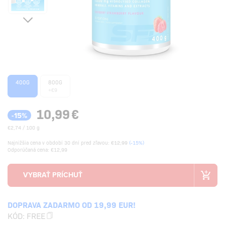
400G
800G
+€9
10,99
€
-15%
€2,74 / 100 g
Najnižšia cena v období 30 dní pred zľavou:
€12,99
(-15%)
Odporúčaná cena: €12,99
DOPRAVA ZADARMO OD 19,99 EUR!
KÓD:
FREE