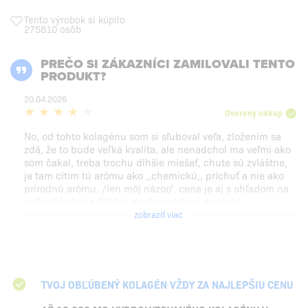
Tento výrobok si kúpilo
275810 osôb
PREČO SI ZÁKAZNÍCI ZAMILOVALI TENTO
PRODUKT?
20.04.2026
Overený nákup
No, od tohto kolagénu som si sľuboval veľa, zložením sa
zdá, že to bude veľká kvalita, ale nenadchol ma veľmi ako
som čakal, treba trochu dlhšie miešať, chute sú zvláštne,
ja tam cítim tú arómu ako ,,chemickú,, príchuť a nie ako
prírodnú arómu, /len môj názor/, cena je aj s ohľadom na
veľkosť balenia (800g) dosť vysoká pri dnešnej
konkurencie schopnosti a myslím si, že ako predajca
zobraziť viac
kolagénu s 25 ročnou praxou to viem ,,trošku,, posúdiť, ale
inak je to fajn...obal je vynikajúco spracovaný /keďže často
obal predáva/.
TVOJ OBĽÚBENÝ KOLAGÉN VŽDY ZA NAJLEPŠIU CENU