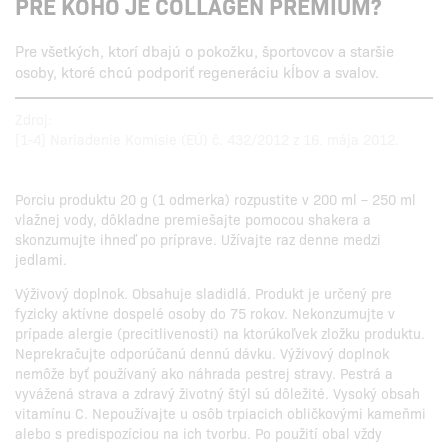
PRE KOHO JE COLLAGEN PREMIUM?
Pre všetkých, ktorí dbajú o pokožku, športovcov a staršie
osoby, ktoré chcú podporiť regeneráciu kĺbov a svalov.
Zdroj:
[1-4] Nariadenie Komisie (EÚ) č. 432/2012 z 16. mája 2012.
Porciu produktu 20 g (1 odmerka) rozpustite v 200 ml – 250 ml
vlažnej vody, dôkladne premiešajte pomocou shakera a
skonzumujte ihneď po príprave. Užívajte raz denne medzi
jedlami.
Výživový doplnok. Obsahuje sladidlá. Produkt je určený pre
fyzicky aktívne dospelé osoby do 75 rokov. Nekonzumujte v
prípade alergie (precitlivenosti) na ktorúkoľvek zložku produktu.
Neprekračujte odporúčanú dennú dávku. Výživový doplnok
nemôže byť používaný ako náhrada pestrej stravy. Pestrá a
vyvážená strava a zdravý životný štýl sú dôležité. Vysoký obsah
vitamínu C. Nepoužívajte u osôb trpiacich obličkovými kameňmi
alebo s predispozíciou na ich tvorbu. Po použití obal vždy