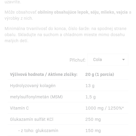
uzavrite.
Môže obsahovať
obilniny obsahujúce lepok, sóju, mlieko, vajcia
a
výrobky z nich.
Minimálna trvanlivosť do konca, číslo šarže: na spodnej strane
obalu. Skladujte na suchom a chladnom mieste mimo dosahu
malých detí.
Příchuť:
Výživová hodnota / Aktívne zložky:
20 g (1 porcia)
Hydrolyzovaný kolagén
13 g
metylsulfonylmetán (MSM)
1,5 g
Vitamín C
1000 mg / 1250%*
Glukazamín sulfát KCl
250 mg
- z toho: glukozamín
150 mg