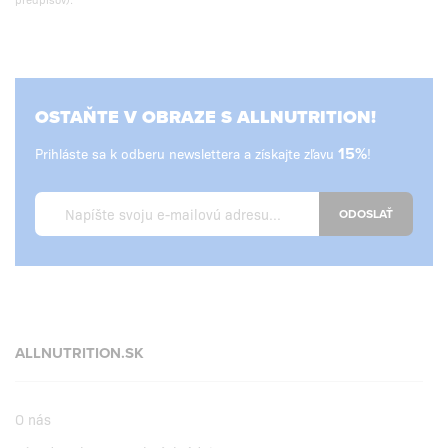
OSTAŇTE V OBRAZE S ALLNUTRITION!
Prihláste sa k odberu newslettera a získajte zľavu
15%
!
ODOSLAŤ
ALLNUTRITION.SK
O nás