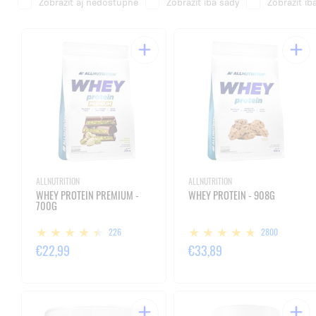
Zobraziť aj nedostupné
Zobraziť iba sady
Zobraziť ib
ALLNUTRITION
ALLNUTRITION
WHEY PROTEIN PREMIUM -
WHEY PROTEIN - 908G
700G
226
2800
€22,99
€33,89