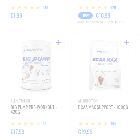
316
929
€1,99
€10,99
-15%
Najnižšia cena za 30 dní:
€12,99
ALLNUTRITION
ALLNUTRITION
BIG PUMP PRE-WORKOUT -
BCAA MAX SUPPORT - 1000G
420G
36
454
€17,99
€19,99