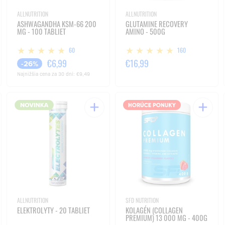
ALLNUTRITION
ALLNUTRITION
ASHWAGANDHA KSM-66 200
GLUTAMINE RECOVERY
MG - 100 TABLIET
AMINO - 500G
60
160
€6,99
€16,99
-26%
Najnižšia cena za 30 dní:
€9,49
ALLNUTRITION
SFD NUTRITION
ELEKTROLYTY - 20 TABLIET
KOLAGÉN (COLLAGEN
PREMIUM) 13 000 MG - 400G