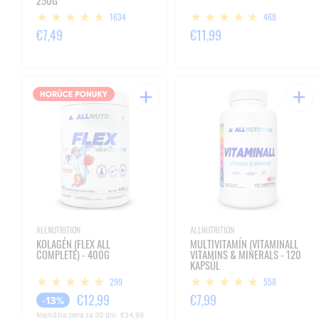
250G
1634
468
€7,49
€11,99
ALLNUTRITION
ALLNUTRITION
KOLAGÉN (FLEX ALL
MULTIVITAMÍN (VITAMINALL
COMPLETE) - 400G
VITAMINS & MINERALS - 120
KAPSÚL
299
558
€12,99
€7,99
-13%
Najnižšia cena za 30 dní:
€14,99