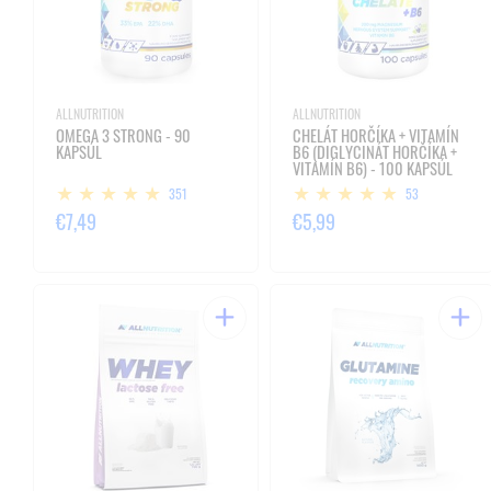
ALLNUTRITION
ALLNUTRITION
OMEGA 3 STRONG - 90
CHELÁT HORČÍKA + VITAMÍN
KAPSÚL
B6 (DIGLYCINÁT HORČÍKA +
VITAMÍN B6) - 100 KAPSÚL
351
53
€7,49
€5,99