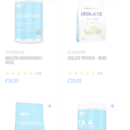
SFD NUTRITION
ALLNUTRITION
KREATÍN MONOHYDRÁT -
ISOLATE PROTEIN - 908G
500G
1466
835
€16,99
€39,89