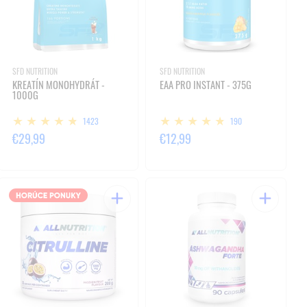
SFD NUTRITION
SFD NUTRITION
KREATÍN MONOHYDRÁT -
EAA PRO INSTANT - 375G
1000G
1423
190
€29,99
€12,99