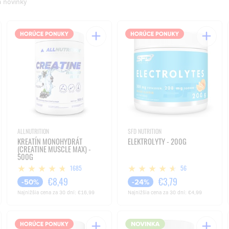
a novinky
ALLNUTRITION
SFD NUTRITION
KREATÍN MONOHYDRÁT
ELEKTROLYTY - 200G
(CREATINE MUSCLE MAX) -
500G
1685
56
€8,49
€3,79
-50%
-24%
Najnižšia cena za 30 dní:
€16,99
Najnižšia cena za 30 dní:
€4,99