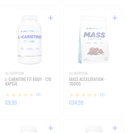
ALLNUTRITION
ALLNUTRITION
L-CARNITINE FIT BODY - 120
MASS ACCELERATION -
KAPSÚL
3000G
141
231
€9,99
€34,99