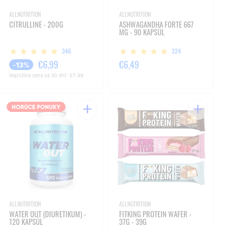
ALLNUTRITION
ALLNUTRITION
CITRULLINE - 200G
ASHWAGANDHA FORTE 667
MG - 90 KAPSÚL
346
324
€6,99
€6,49
-13%
Najnižšia cena za 30 dní:
€7,99
ALLNUTRITION
ALLNUTRITION
WATER OUT (DIURETIKUM) -
FITKING PROTEIN WAFER -
120 KAPSÚL
37G - 39G