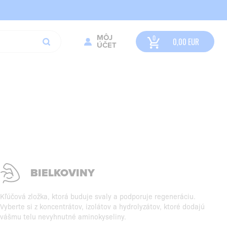
MÔJ
0,00
EUR
ÚČET
BIELKOVINY
Kľúčová zložka, ktorá buduje svaly a podporuje regeneráciu.
Vyberte si z koncentrátov, izolátov a hydrolyzátov, ktoré dodajú
vášmu telu nevyhnutné aminokyseliny.