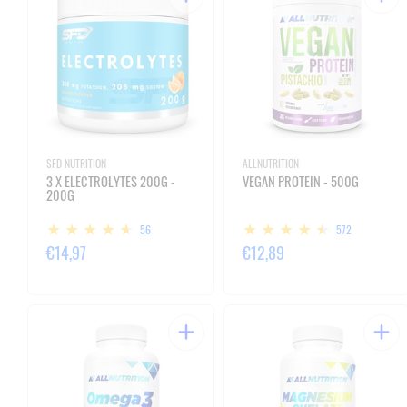
SFD NUTRITION
ALLNUTRITION
3 X ELECTROLYTES 200G -
VEGAN PROTEIN - 500G
200G
56
572
€14,97
€12,89