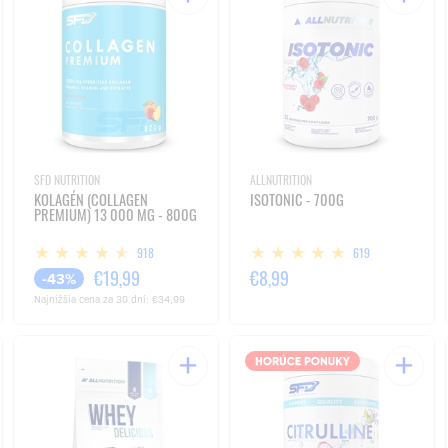
SFD NUTRITION
ALLNUTRITION
KOLAGÉN (COLLAGEN
ISOTONIC - 700G
PREMIUM) 13 000 MG - 800G
918
619
€19,99
€8,99
-43%
Najnižšia cena za 30 dní:
€34,99