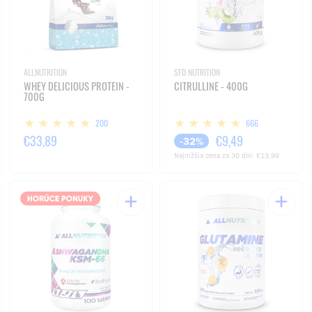
ALLNUTRITION
SFD NUTRITION
WHEY DELICIOUS PROTEIN -
CITRULLINE - 400G
700G
200
666
€33,89
€9,49
-32%
Najnižšia cena za 30 dní:
€13,99