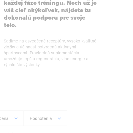
každej fáze tréningu. Nech už je
váš cieľ akýkoľvek, nájdete tu
dokonalú podporu pre svoje
telo.
Sadíme na osvedčené receptúry, vysoko kvalitné
zložky a účinnosť potvrdenú aktívnymi
športovcami. Pravidelná suplementácia
umožňuje lepšiu regeneráciu, viac energie a
rýchlejšie výsledky.
Cena
Hodnotenia