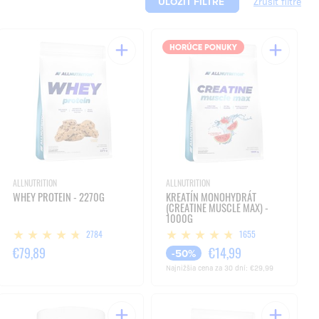
ULOŽIŤ FILTRE
ALLNUTRITION
ALLNUTRITION
WHEY PROTEIN - 2270G
KREATÍN MONOHYDRÁT
(CREATINE MUSCLE MAX) -
1000G
2784
1655
€79,89
€14,99
-50%
Najnižšia cena za 30 dní:
€29,99