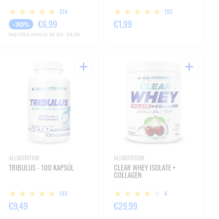
314
193
€6,99
€1,99
-30%
Najnižšia cena za 30 dní:
€9,99
ALLNUTRITION
ALLNUTRITION
TRIBULUS - 100 KAPSÚL
CLEAR WHEY ISOLATE +
COLLAGEN
143
4
€9,49
€29,99