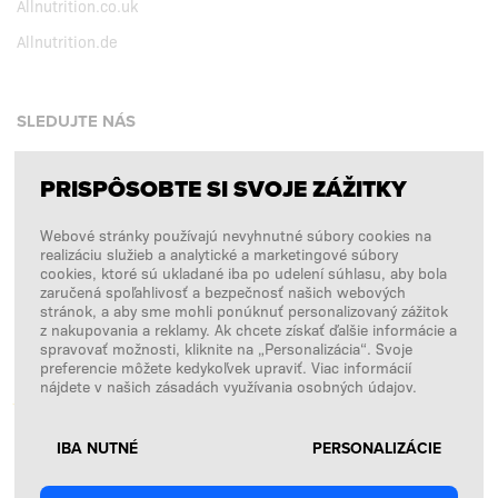
Allnutrition.co.uk
Allnutrition.de
SLEDUJTE NÁS
PRISPÔSOBTE SI SVOJE ZÁŽITKY
Facebook
Webové stránky používajú nevyhnutné súbory cookies na
Instagram
realizáciu služieb a analytické a marketingové súbory
Copyright © 2026
SFD S. A.
cookies, ktoré sú ukladané iba po udelení súhlasu, aby bola
zaručená spoľahlivosť a bezpečnosť našich webových
stránok, a aby sme mohli ponúknuť personalizovaný zážitok
z nakupovania a reklamy. Ak chcete získať ďalšie informácie a
spravovať možnosti, kliknite na „Personalizácia“. Svoje
PLATBY SPRACÚVA
preferencie môžete kedykoľvek upraviť. Viac informácií
nájdete v našich zásadách využívania osobných údajov.
IBA NUTNÉ
PERSONALIZÁCIE