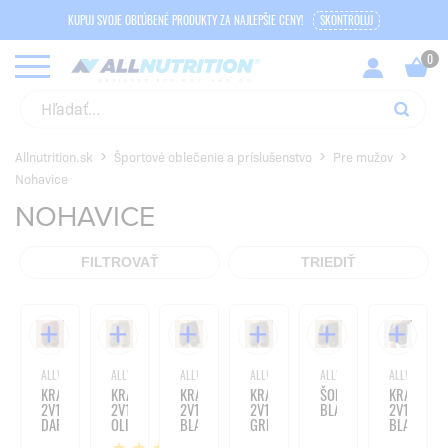
KUPUJ SVOJE OBĽÚBENÉ PRODUKTY ZA NAJLEPŠIE CENY!
SKONTROLUJ
Allnutrition.sk
Športové oblečenie a príslušenstvo
Pre mužov
Nohavice
NOHAVICE
FILTROVAŤ
TRIEDIŤ
ALLWEAR
ALLWEAR
ALLWEAR
ALLWEAR
ALLWEAR
ALLWEAR
KRAŤASY
KRAŤASY
KRAŤASY
KRAŤASY
ŠORTKY
KRAŤASY
2V1
2V1
2V1
2V1
BLACK
2V1
DARK
OLIVE
BLACK
GREY
BLACK-
BURGUNDY
WHITE
1