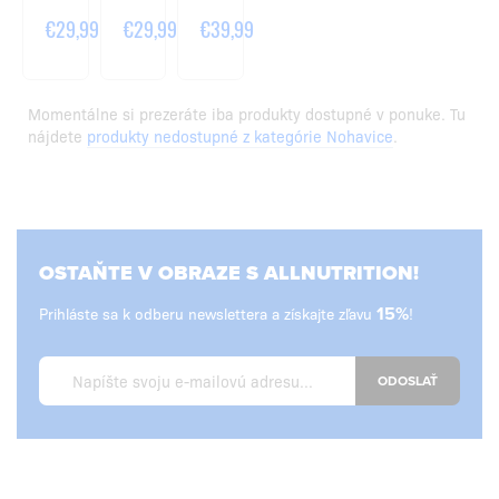
€29,99
€29,99
€39,99
Momentálne si prezeráte iba produkty dostupné v ponuke. Tu
nájdete
produkty nedostupné z kategórie Nohavice
.
OSTAŇTE V OBRAZE S ALLNUTRITION!
Prihláste sa k odberu newslettera a získajte zľavu
15%
!
ODOSLAŤ