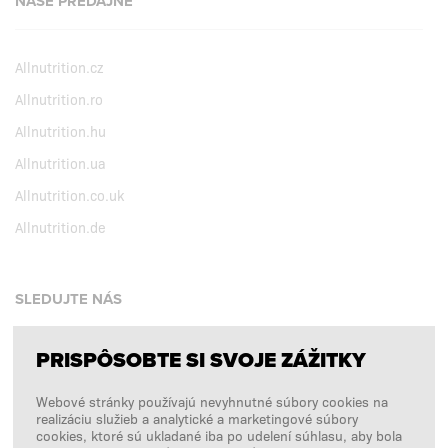
NAŠE PREDAJNE
Allnutrition.cz
Allnutrition.ro
Allnutrition.hu
Allnutrition.ua
Allnutrition.co.uk
Allnutrition.de
SLEDUJTE NÁS
PRISPÔSOBTE SI SVOJE ZÁŽITKY
Facebook
Webové stránky používajú nevyhnutné súbory cookies na
Instagram
realizáciu služieb a analytické a marketingové súbory
Copyright © 2026
SFD S. A.
cookies, ktoré sú ukladané iba po udelení súhlasu, aby bola