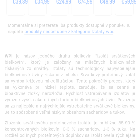
G
600G
€39,89
€34,99
€24,99
€74,99
€49,99
€69,99
Momentálne si prezeráte iba produkty dostupné v ponuke. Tu
nájdete
produkty nedostupné z kategórie Izoláty wpi
.
WPI
je názov jedného druhu bielkovín "Izolát srvátkových
bielkovín", ktorý je založený na mliečnych bielkovinách
získaných zo srvátky. Izoláty sú technologicky najvyspelejšie
bielkovinové živiny získané z mlieka. Srvátkový proteínový izolát
sa vyrába krížovou mikrofiltráciou. Tento pokročilý proces, ktorý
sa vykonáva pri nízkej teplote, zaručuje, že sa cenné a
bioaktívne zložky nerozložia. Rýchlosť vstrebávania izolátov je
výrazne vyššia ako u iných foriem bielkovinových živín. Považujú
sa za najlepšie a najrýchlejšie vstrebateľné srvátkové bielkoviny.
Je to spôsobené veľmi nízkym obsahom sacharidov a tukov.
Zloženie srvátkového proteínového izolátu je približne 85-90 %
koncentrovaných bielkovín, 0-3 % sacharidov, 1-3 % tuku. Na
rozdiel od iných proteínových doplnkov sa izolát oveľa rýchlejšie