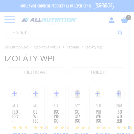
KUPUJ SVOJE OBĽÚBENÉ PRODUKTY ZA NAJLEPŠIE CENY!
SKONTROLUJ
Allnutrition.sk
Športová výživa
Proteín
Izoláty wpi
IZOLÁTY WPI
FILTROVAŤ
TRIEDIŤ
ALLNUTRITION
ALLNUTRITION
ALLNUTRITION
OPTIMUM NUTRITION
OLIMP
BIOTECHUSA
ISOLATE
CLEAR
ISOLATE
GOLD
PURE
ISO
PROTEIN
WHEY
PROTEIN
STANDARD
WHEY
WHEY
-
ISOLATE
COLLAGEN
ISOLATE
ISOLATE
ZERO
908G
-
-
95
-
836
6
4
6
79
500
930G
-
908G