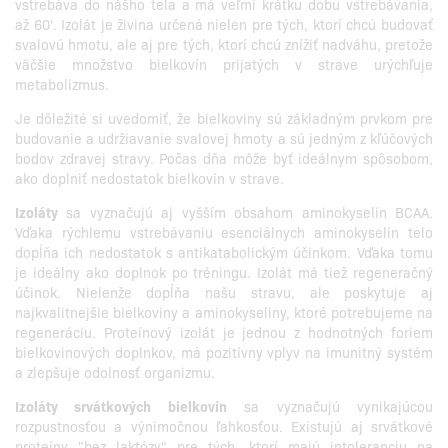
vstrebáva do nášho tela a má veľmi krátku dobu vstrebávania,
až 60'. Izolát je živina určená nielen pre tých, ktorí chcú budovať
svalovú hmotu, ale aj pre tých, ktorí chcú znížiť nadváhu, pretože
väčšie množstvo bielkovín prijatých v strave urýchľuje
metabolizmus.
Je dôležité si uvedomiť, že bielkoviny sú základným prvkom pre
budovanie a udržiavanie svalovej hmoty a sú jedným z kľúčových
bodov zdravej stravy. Počas dňa môže byť ideálnym spôsobom,
ako doplniť nedostatok bielkovín v strave.
Izoláty
sa vyznačujú aj vyšším obsahom aminokyselín BCAA.
Vďaka rýchlemu vstrebávaniu esenciálnych aminokyselín telo
dopĺňa ich nedostatok s antikatabolickým účinkom. Vďaka tomu
je ideálny ako doplnok po tréningu. Izolát má tiež regeneračný
účinok. Nielenže dopĺňa našu stravu, ale poskytuje aj
najkvalitnejšie bielkoviny a aminokyseliny, ktoré potrebujeme na
regeneráciu. Proteínový izolát je jednou z hodnotných foriem
bielkovinových doplnkov, má pozitívny vplyv na imunitný systém
a zlepšuje odolnosť organizmu.
Izoláty srvátkových bielkovín
sa vyznačujú vynikajúcou
rozpustnosťou a výnimočnou ľahkosťou. Existujú aj srvátkové
proteíny "bez laktózy" pre tých, ktorí majú intoleranciu na