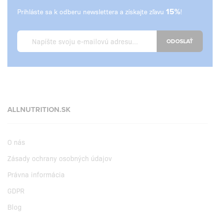
Prihláste sa k odberu newslettera a získajte zľavu
15%
!
ODOSLAŤ
ALLNUTRITION.SK
O nás
Zásady ochrany osobných údajov
Právna informácia
GDPR
Blog