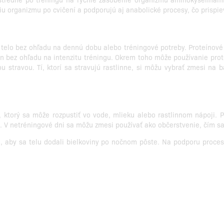
u organizmu po cvičení a podporujú aj anabolické procesy, čo prispie
telo bez ohľadu na dennú dobu alebo tréningové potreby. Proteínové
bez ohľadu na intenzitu tréningu. Okrem toho môže používanie prote
stravou. Tí, ktorí sa stravujú rastlinne, si môžu vybrať zmesi na b
, ktorý sa môže rozpustiť vo vode, mlieku alebo rastlinnom nápoji. 
a. V netréningové dni sa môžu zmesi používať ako občerstvenie, čím sa
, aby sa telu dodali bielkoviny po nočnom pôste. Na podporu proces