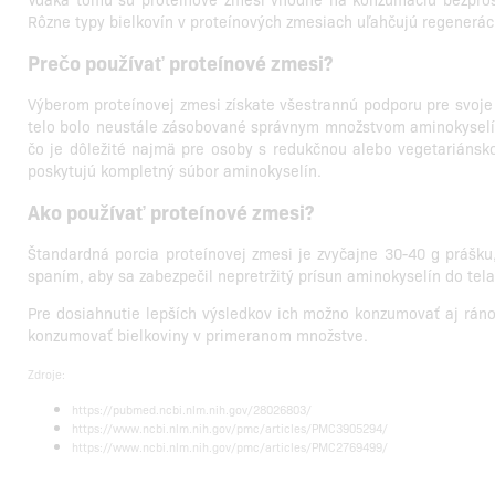
Rôzne typy bielkovín v proteínových zmesiach uľahčujú regeneráci
Prečo používať proteínové zmesi?
Výberom proteínovej zmesi získate všestrannú podporu pre svoje 
telo bolo neustále zásobované správnym množstvom aminokyselín 
čo je dôležité najmä pre osoby s redukčnou alebo vegetariánskou 
poskytujú kompletný súbor aminokyselín.
Ako používať proteínové zmesi?
Štandardná porcia proteínovej zmesi je zvyčajne 30-40 g prášku
spaním, aby sa zabezpečil nepretržitý prísun aminokyselín do tel
Pre dosiahnutie lepších výsledkov ich možno konzumovať aj ráno
konzumovať bielkoviny v primeranom množstve.
Zdroje:
https://pubmed.ncbi.nlm.nih.gov/28026803/
https://www.ncbi.nlm.nih.gov/pmc/articles/PMC3905294/
https://www.ncbi.nlm.nih.gov/pmc/articles/PMC2769499/