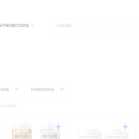
KUPUJ SVOJE OBĽÚBENÉ PRODUKTY ZA NAJLEPŠIE CENY!
SKONTROLUJ
VÝROBCOVIA
Cena
Hodnotenia
a novinky