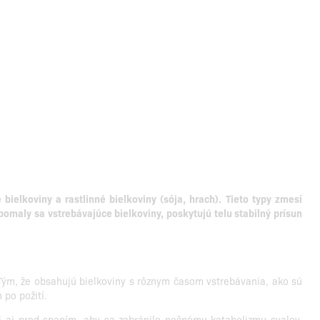
ielkoviny a rastlinné bielkoviny (sója, hrach).
Tieto typy zmesí
pomaly sa vstrebávajúce bielkoviny, poskytujú telu stabilný prísun
 Tým, že obsahujú bielkoviny s rôznym časom vstrebávania, ako sú
 po požití.
 aj pred spaním, aby sa zabránilo nočnému katabolizmu svalov.