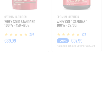
OPTIMUM NUTRITION
OPTIMUM NUTRITION
WHEY GOLD STANDARD
WHEY GOLD STANDARD
100% - 450-480G
100% - 2270G
280
224
€39,99
€97,99
-25%
Najnižšia cena za 30 dní:
€129,99