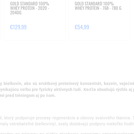
GOLD STANDARD 100%
GOLD STANDARD 100%
WHEY PROTEIN - 2020 -
WHEY PROTEIN - 768 - 780 G
2040G
€129,99
€54,99
bielkovín, ako sú srvátkový proteínový koncentrát, kazeín, vaječné b
ynikajúcu voľbu pre fyzicky aktívnych ľudí.
Keďže obsahujú rýchlo aj 
né pred tréningom aj po ňom.
l, ktorý podporuje procesy regenerácie a obnovy svalového tkaniva.
omaly vstrebateľné bielkoviny), svaly dostávajú podporu niekoľko hodín
redne po tréningu na rýchle zásobenie organizmu aminokyselinami