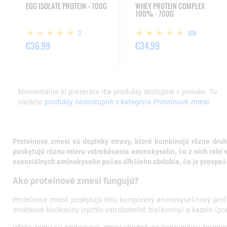
EGG ISOLATE PROTEIN - 700G
WHEY PROTEIN COMPLEX
100% - 700G
3
306
€36,99
€34,99
Momentálne si prezeráte iba produkty dostupné v ponuke. Tu
nájdete
produkty nedostupné z kategórie Proteínové zmesi
.
Proteínové zmesi sú doplnky stravy, ktoré kombinujú rôzne druhy 
poskytujú rôznu mieru vstrebávania aminokyselín, čo z nich robí v
esenciálnych aminokyselín počas dlhšieho obdobia, čo je prospeš
Ako proteínové zmesi fungujú?
Proteínové zmesi poskytujú telu komplexný aminokyselinový profi
srvátkové bielkoviny (rýchlo vstrebateľné bielkoviny) a kazeín (p
Vďaka tomu sú proteínové zmesi vhodné na konzumáciu bezprost