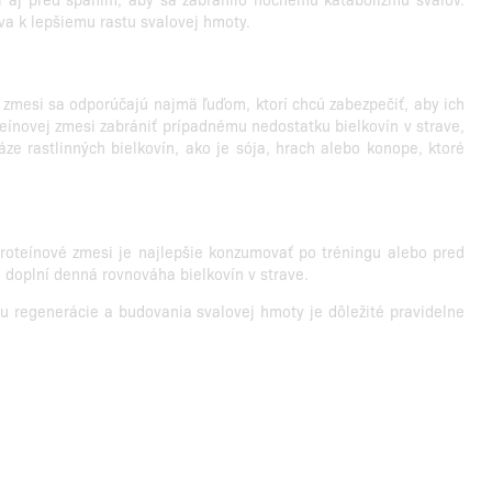
va k lepšiemu rastu svalovej hmoty.
 zmesi sa odporúčajú najmä ľuďom, ktorí chcú zabezpečiť, aby ich
ínovej zmesi zabrániť prípadnému nedostatku bielkovín v strave,
áze rastlinných bielkovín, ako je sója, hrach alebo konope, ktoré
Proteínové zmesi je najlepšie konzumovať po tréningu alebo pred
 doplní denná rovnováha bielkovín v strave.
u regenerácie a budovania svalovej hmoty je dôležité pravidelne