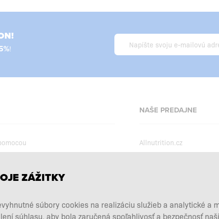
ON!
5%
!
NAŠE PREDAJNE
 pomocou
Allnutrition.cz
Allnutrition.ro
Allnutrition.hu
podmienky
OJE ZÁŽITKY
Allnutrition.ua
kcie
vyhnutné súbory cookies na realizáciu služieb a analytické a 
Allnutrition.co.uk
vových doplnkov
lení súhlasu, aby bola zaručená spoľahlivosť a bezpečnosť na