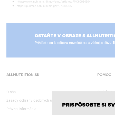
https://www.ncbi.nlm.nih.gov/pmc/articles/PMC6006430/
https://pubmed.ncbi.nlm.nih.gov/27030644/
OSTAŇTE V OBRAZE S ALLNUTRITI
Prihláste sa k odberu newslettera a získajte zľavu
1
ALLNUTRITION.SK
POMOC
O nás
Stránka s
Zásady ochrany osobných údajov
Dodanie
PRISPÔSOBTE SI SV
Právna informácia
Nákupné 