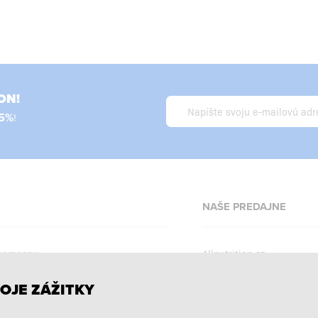
ON!
5%
!
NAŠE PREDAJNE
 pomocou
Allnutrition.cz
Allnutrition.ro
OJE ZÁŽITKY
Allnutrition.hu
podmienky