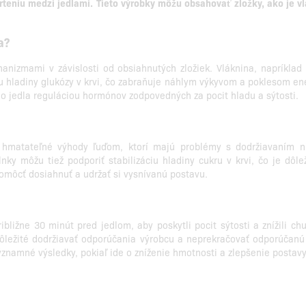
rteniu medzi jedlami.
Tieto výrobky môžu obsahovať zložky, ako je vlá
a?
hanizmami v závislosti od obsiahnutých zložiek. Vláknina, napríkla
iu hladiny glukózy v krvi, čo zabraňuje náhlym výkyvom a poklesom ene
do jedla reguláciou hormónov zodpovedných za pocit hladu a sýtosti.
 hmatateľné výhody ľuďom, ktorí majú problémy s dodržiavaním níz
nky môžu tiež podporiť stabilizáciu hladiny cukru v krvi, čo je dô
omôcť dosiahnuť a udržať si vysnívanú postavu.
ribližne 30 minút pred jedlom, aby poskytli pocit sýtosti a znížili c
ežité dodržiavať odporúčania výrobcu a neprekračovať odporúčanú d
významné výsledky, pokiaľ ide o zníženie hmotnosti a zlepšenie postavy