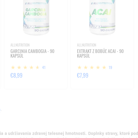
ALLNUTRITION
ALLNUTRITION
GARCINIA CAMBOGIA - 90
EXTRAKT Z BOBÚĽ ACAI - 90
KAPSÚL
KAPSÚL
41
19
€8,99
€7,99
a
.
a a udržiavania zdravej telesnej hmotnosti.
Doplnky stravy, ktoré po