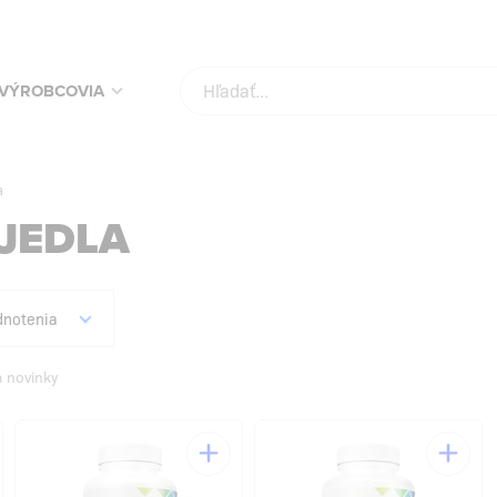
KUPUJ SVOJE OBĽÚBENÉ PRODUKTY ZA NAJLEPŠIE CENY!
SKONTROLUJ
VÝROBCOVIA
a
JEDLA
notenia
a novinky