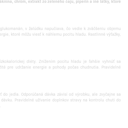
knina, chróm, extrakt zo zeleného čaju, piperín a iné látky, ktoré
d glukomanán, v žalúdku napučiava, čo vedie k zväčšeniu objemu
rgie, ktoré môžu viesť k náhlemu pocitu hladu. Rastlinné výťažky,
kokalorickej diéty. Znížením pocitu hladu je ľahšie vyhnúť sa
ležité pre udržanie energie a pohody počas chudnutia. Pravidelné
huť do jedla. Odporúčaná dávka závisí od výrobku, ale zvyčajne sa
ávku. Pravidelné užívanie doplnkov stravy na kontrolu chuti do
.