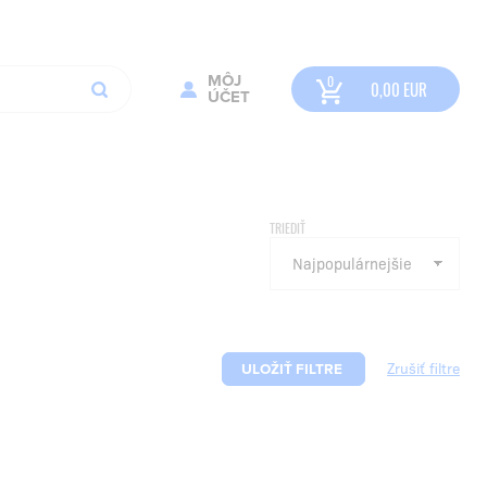
MÔJ
0,00
EUR
ÚČET
TRIEDIŤ
ULOŽIŤ FILTRE