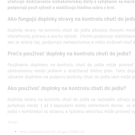
uľahčuje dodržiavanie nízkokalorickej diéty a vyhýbanie sa mašk
podporujú pocit sýtosti a stabilizujú hladinu cukru v krvi.
Ako fungujú doplnky stravy na kontrolu chuti do jedl
Doplnky stravy na kontrolu chuti do jedla pôsobia rôznymi mec
obsiahnutej potravy a pocitu sýtosti. Chróm podporuje stabilizác
ako je zelený čaj, podporujú metabolizmus a môžu znižovať chuť 
Prečo používať doplnky na kontrolu chuti do jedla?
Používanie doplnkov na kontrolu chuti do jedla môže priniesť
občerstveniu medzi jedlami a dodržiavať diétny plán. Tieto dopl
užívanie doplnkov na podporu kontroly chuti do jedla vám môže p
Ako používať doplnky na kontrolu chuti do jedla?
Doplnky stravy na kontrolu chuti do jedla sa najlepšie užívajú p
pohybuje medzi 1 až 3 kapsulami alebo odmerkami denne. Je dôl
jedla v kombinácii so stravou a fyzickou aktivitou môže priniesť 
Zdroje:
https://pubmed.ncbi.nlm.nih.gov/19335713/