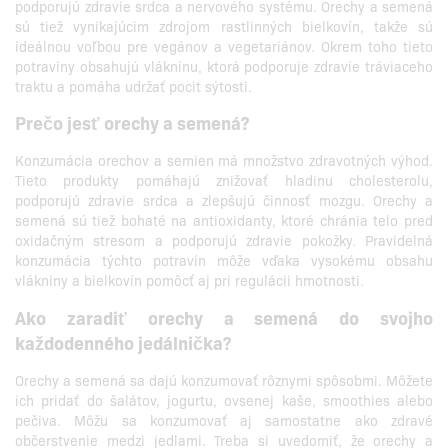
podporujú zdravie srdca a nervového systému. Orechy a semená
sú tiež vynikajúcim zdrojom rastlinných bielkovín, takže sú
ideálnou voľbou pre vegánov a vegetariánov. Okrem toho tieto
potraviny obsahujú vlákninu, ktorá podporuje zdravie tráviaceho
traktu a pomáha udržať pocit sýtosti.
Prečo jesť orechy a semená?
Konzumácia orechov a semien má množstvo zdravotných výhod.
Tieto produkty pomáhajú znižovať hladinu cholesterolu,
podporujú zdravie srdca a zlepšujú činnosť mozgu. Orechy a
semená sú tiež bohaté na antioxidanty, ktoré chránia telo pred
oxidačným stresom a podporujú zdravie pokožky. Pravidelná
konzumácia týchto potravín môže vďaka vysokému obsahu
vlákniny a bielkovín pomôcť aj pri regulácii hmotnosti.
Ako zaradiť orechy a semená do svojho
každodenného jedálnička?
Orechy a semená sa dajú konzumovať rôznymi spôsobmi. Môžete
ich pridať do šalátov, jogurtu, ovsenej kaše, smoothies alebo
pečiva. Môžu sa konzumovať aj samostatne ako zdravé
občerstvenie medzi jedlami. Treba si uvedomiť, že orechy a