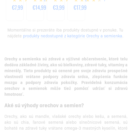
1000G
€7,99
€14,99
€3,99
€17,99
Momentálne si prezeráte iba produkty dostupné v ponuke. Tu
nájdete
produkty nedostupné z kategórie Orechy a semienka
.
Orechy a semienka sú zdravé a výživné občerstvenie, ktoré telu
dodáva základné živiny, ako sú bielkoviny, zdravé tuky, vitamíny a
minerály.
Tieto produkty sú cenené pre svoje zdraviu prospešné
vlastnosti vrátane podpory zdravia srdca, zlepšenia funkcie
mozgu a podpory zdravia pokožky.
Pravidelná konzumácia
orechov a semienok môže tiež pomôcť udržať si zdravú
hmotnosť.
Aké sú výhody orechov a semien?
Orechy, ako sú mandle, vlašské orechy alebo kešu, a semená,
ako sú chia, ľanové semená alebo slnečnicové semená, sú
bohaté na zdravé tuky vrátane omega-3 mastných kyselín, ktoré