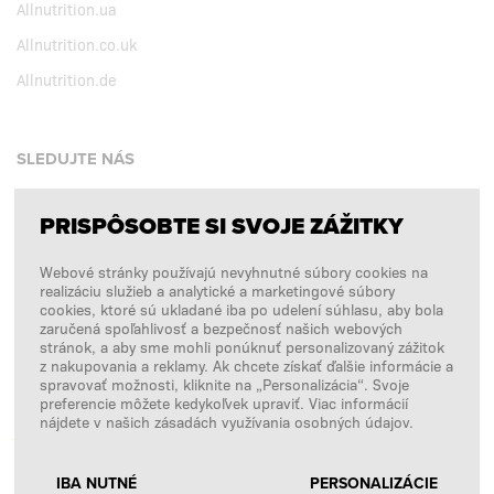
Allnutrition.ua
Allnutrition.co.uk
Allnutrition.de
SLEDUJTE NÁS
PRISPÔSOBTE SI SVOJE ZÁŽITKY
Facebook
Webové stránky používajú nevyhnutné súbory cookies na
Instagram
realizáciu služieb a analytické a marketingové súbory
Copyright © 2026
SFD S. A.
cookies, ktoré sú ukladané iba po udelení súhlasu, aby bola
zaručená spoľahlivosť a bezpečnosť našich webových
stránok, a aby sme mohli ponúknuť personalizovaný zážitok
z nakupovania a reklamy. Ak chcete získať ďalšie informácie a
spravovať možnosti, kliknite na „Personalizácia“. Svoje
PLATBY SPRACÚVA
preferencie môžete kedykoľvek upraviť. Viac informácií
nájdete v našich zásadách využívania osobných údajov.
IBA NUTNÉ
PERSONALIZÁCIE