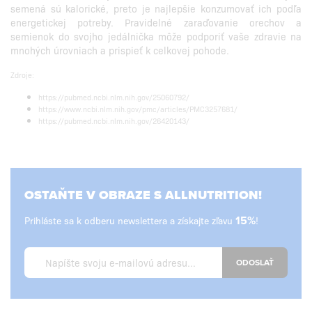
semená sú kalorické, preto je najlepšie konzumovať ich podľa
energetickej potreby. Pravidelné zaraďovanie orechov a
semienok do svojho jedálnička môže podporiť vaše zdravie na
mnohých úrovniach a prispieť k celkovej pohode.
Zdroje:
https://pubmed.ncbi.nlm.nih.gov/25060792/
https://www.ncbi.nlm.nih.gov/pmc/articles/PMC3257681/
https://pubmed.ncbi.nlm.nih.gov/26420143/
OSTAŇTE V OBRAZE S ALLNUTRITION!
Prihláste sa k odberu newslettera a získajte zľavu
15%
!
ODOSLAŤ