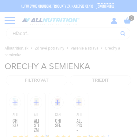
KUPUJ SVOJE OBĽÚBENÉ PRODUKTY ZA NAJLEPŠIE CENY!
SKONTROLUJ
Allnutrition.sk
Zdravé potraviny
Varenie a strava
Orechy a
semienka
ORECHY A SEMIENKA
FILTROVAŤ
TRIEDIŤ
ALLNUTRITION
ALLNUTRITION
SANTE
ALLNUTRITION
CHIA
ALLNATURE
CHIA
ALLNATURE
SEMIENKA
ŠTUDENTSKÁ
SEMIENKA
PISTÁCIE
ZMES
-
-
500G
125
7
22
7