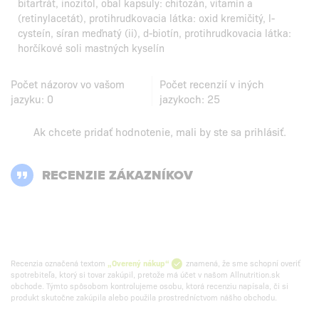
bitartrát, inozitol, obal kapsuly: chitozán, vitamín a
(retinylacetát), protihrudkovacia látka: oxid kremičitý, l-
cysteín, síran meďnatý (ii), d-biotín, protihrudkovacia látka:
horčíkové soli mastných kyselín
Počet názorov vo vašom
Počet recenzií v iných
jazyku:
0
jazykoch:
25
Ak chcete pridať hodnotenie, mali by ste
sa prihlásiť
.
RECENZIE ZÁKAZNÍKOV
Recenzia označená textom
„Overený nákup“
znamená, že sme schopní overiť
spotrebiteľa, ktorý si tovar zakúpil, pretože má účet v našom Allnutrition.sk
obchode. Týmto spôsobom kontrolujeme osobu, ktorá recenziu napísala, či si
produkt skutočne zakúpila alebo použila prostredníctvom nášho obchodu.