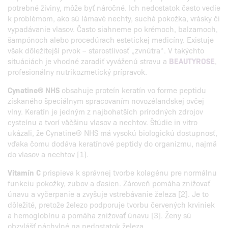
potrebné živiny, môže byť náročné. Ich nedostatok často vedie
k problémom, ako sú lámavé nechty, suchá pokožka, vrásky či
vypadávanie vlasov. Často siahneme po krémoch, balzamoch,
šampónoch alebo procedúrach estetickej medicíny. Existuje
však dôležitejší prvok – starostlivosť „zvnútra“. V takýchto
situáciách je vhodné zaradiť vyváženú stravu a
BEAUTYROSE
,
profesionálny nutrikozmetický prípravok.
Cynatine® NHS
obsahuje proteín keratín vo forme peptidu
získaného špeciálnym spracovaním novozélandskej ovčej
vlny. Keratín je jedným z najbohatších prírodných zdrojov
cysteínu a tvorí väčšinu vlasov a nechtov. Štúdie in vitro
ukázali, že Cynatine® NHS má vysokú biologickú dostupnosť,
vďaka čomu dodáva keratínové peptidy do organizmu, najmä
do vlasov a nechtov [1].
Vitamín C
prispieva k správnej tvorbe kolagénu pre normálnu
funkciu pokožky, zubov a ďasien. Zároveň pomáha znižovať
únavu a vyčerpanie a zvyšuje vstrebávanie železa [2]. Je to
dôležité, pretože železo podporuje tvorbu červených krviniek
a hemoglobínu a pomáha znižovať únavu [3]. Ženy sú
obzvlášť náchylné na nedostatok železa.