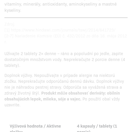
vitamíny, minerály, antioxidanty, aminokyseliny a mastné
kyseliny.
Zdroj:
[1] https://www.hindawi.com/journals/tswj/2014/641723/
[2-7] Nariadenie Komisie (EÚ) č. 432/2012 zo dňa 16. mája 2012
r.
Užívajte 2 tablety 2× denne – ráno a popoludní po jedle, zapite
dostatočným množstvom vody. Neprekračujte 2 porcie denne (4
tablety).
Doplnok výživy. Nepoužívajte v prípade alergie na niektorú
zložku. Neprekračujte odporúčanú dennú dávku. Doplnok výživy
nie je náhradou pestrej stravy. Odporúča sa vyvážená strava a
zdravý životný štýl.
Produkt môže obsahovať deriváty: obilnín
obsahujúcich lepok, mlieka, sóje a vajec.
Po použití obal vždy
uzavrite.
Výživová hodnota / Aktívne
4 kapsuly / tablety (1
zložky:
porcia)