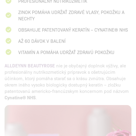
PROFESIONÁLNY NUTRIKOZMETIK
ZINOK POMÁHA UDRŽAŤ ZDRAVÉ VLASY, POKOŽKU A
NECHTY
OBSAHUJE PATENTOVANÝ KERATÍN – CYNATINE® NHS
AŽ 60 DÁVOK V BALENÍ
VITAMÍN A POMÁHA UDRŽAŤ ZDRAVÚ POKOŽKU
ALLDEYNN BEAUTYROSE
nie je obyčajný doplnok výživy, ale
profesionálny nutrikozmetický prípravok s ošetrujúcim
účinkom, ktorý pomáha starať sa o krásu zvnútra. Obsahuje
okrem iného vysoko biologicky dostupný keratín – zložku
patentovanú americko-francúzskym koncernom pod názvom
Cynatine® NHS
.