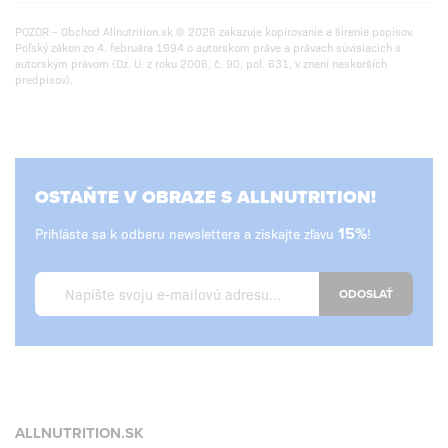
POZOR – Obchod Allnutrition.sk © 2026 zakazuje kopírovanie a šírenie popisov.
Poľský zákon zo 4. februára 1994 o autorskom práve a právach súvisiacich s
autorským právom (Dz. U. z roku 2006, č. 90, pol. 631, v znení neskorších
predpisov).
OSTAŇTE V OBRAZE S ALLNUTRITION!
Prihláste sa k odberu newslettera a získajte zľavu
15%
!
ODOSLAŤ
ALLNUTRITION.SK