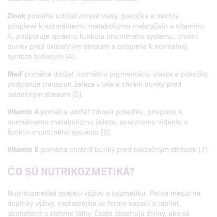
Zinok
pomáha udržať zdravé vlasy, pokožku a nechty,
prispieva k normálnemu metabolizmu makroživín a vitamínu
A, podporuje správnu funkciu imunitného systému, chráni
bunky pred oxidačným stresom a prispieva k normálnej
syntéze bielkovín [4].
Meď
pomáha udržať normálnu pigmentáciu vlasov a pokožky,
podporuje transport železa v tele a chráni bunky pred
oxidačným stresom [5].
Vitamín A
pomáha udržať zdravú pokožku, prispieva k
normálnemu metabolizmu železa, správnemu videniu a
funkcii imunitného systému [6].
Vitamín E
pomáha chrániť bunky pred oxidačným stresom [7].
ČO SÚ NUTRIKOZMETIKÁ?
Nutrikozmetiká spájajú výživu a kozmetiku. Patria medzi ne
doplnky výživy, najčastejšie vo forme kapsúl a tabliet,
obohatené o aktívne látky. Často obsahujú živiny, ako sú