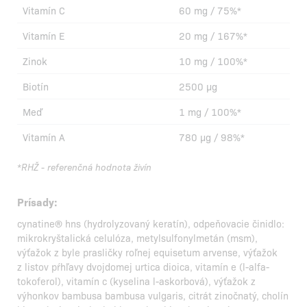
Vitamín C
60 mg / 75%*
Vitamín E
20 mg / 167%*
Zinok
10 mg / 100%*
Biotín
2500 µg
Meď
1 mg / 100%*
Vitamín A
780 µg / 98%*
*RHŽ - referenčná hodnota živín
Prísady:
cynatine® hns (hydrolyzovaný keratín), odpeňovacie činidlo:
mikrokryštalická celulóza, metylsulfonylmetán (msm),
výťažok z byle prasličky roľnej equisetum arvense, výťažok
z listov pŕhľavy dvojdomej urtica dioica, vitamín e (l-alfa-
tokoferol), vitamín c (kyselina l-askorbová), výťažok z
výhonkov bambusa bambusa vulgaris, citrát zinočnatý, cholín