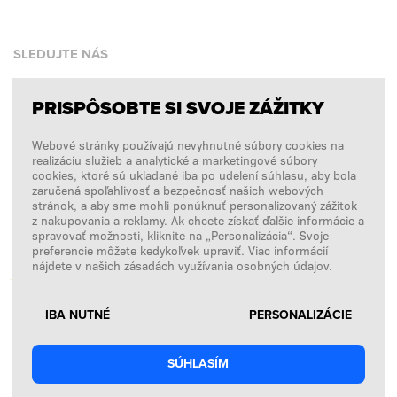
SLEDUJTE NÁS
PRISPÔSOBTE SI SVOJE ZÁŽITKY
Facebook
Webové stránky používajú nevyhnutné súbory cookies na
Instagram
realizáciu služieb a analytické a marketingové súbory
Copyright © 2026
SFD S. A.
cookies, ktoré sú ukladané iba po udelení súhlasu, aby bola
zaručená spoľahlivosť a bezpečnosť našich webových
stránok, a aby sme mohli ponúknuť personalizovaný zážitok
z nakupovania a reklamy. Ak chcete získať ďalšie informácie a
spravovať možnosti, kliknite na „Personalizácia“. Svoje
PLATBY SPRACÚVA
preferencie môžete kedykoľvek upraviť. Viac informácií
nájdete v našich zásadách využívania osobných údajov.
IBA NUTNÉ
PERSONALIZÁCIE
SÚHLASÍM