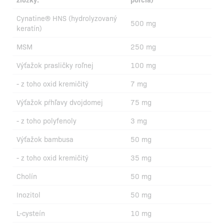
Cynatine® HNS (hydrolyzovaný
500 mg
keratín)
MSM
250 mg
Výťažok prasličky roľnej
100 mg
- z toho oxid kremičitý
7 mg
Výťažok pŕhľavy dvojdomej
75 mg
- z toho polyfenoly
3 mg
Výťažok bambusa
50 mg
- z toho oxid kremičitý
35 mg
Cholín
50 mg
Inozitol
50 mg
L-cysteín
10 mg