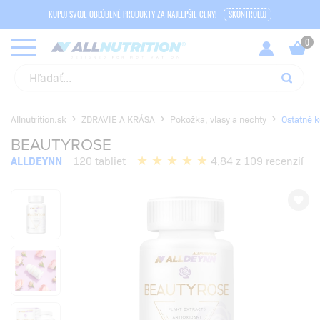
KUPUJ SVOJE OBĽÚBENÉ PRODUKTY ZA NAJLEPŠIE CENY!
SKONTROLUJ
Allnutrition.sk
ZDRAVIE A KRÁSA
Pokožka, vlasy a nechty
Ostatné 
BEAUTYROSE
ALLDEYNN
120 tabliet
4,84 z 109 recenzií