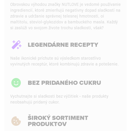
Obrovskou výhodou značky NUTLOVE je vedomé používanie
ingrediencií, ktoré zmierňujú negatívny dopad sladkostí na
zdravie a udržanie správnej telesnej hmotnosti, oi
maltitolu, steviol-glykozidov a bambuckého masla. Každý
si zaslúži vo svojom živote trochu sladkosti, však?
LEGENDÁRNE RECEPTY
Naše ikonické príchute sú výsledkom starostlivo
vyvinutých receptúr, ktoré kombinujú zdravie a potešenie.
BEZ PRIDANÉHO CUKRU
Vychutnajte si sladkosti bez výčitiek - naše produkty
neobsahujú pridaný cukor.
ŠIROKÝ SORTIMENT
PRODUKTOV