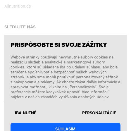
Allnutrition.de
SLEDUJTE NÁS
PRISPÔSOBTE SI SVOJE ZÁŽITKY
Facebook
Webové stránky používajú nevyhnutné súbory cookies na
Instagram
realizáciu služieb a analytické a marketingové súbory
Copyright © 2026
SFD S. A.
cookies, ktoré sú ukladané iba po udelení súhlasu, aby bola
zaručená spoľahlivosť a bezpečnosť našich webových
stránok, a aby sme mohli ponúknuť personalizovaný zážitok
z nakupovania a reklamy. Ak chcete získať ďalšie informácie a
spravovať možnosti, kliknite na „Personalizácia“. Svoje
PLATBY SPRACÚVA
preferencie môžete kedykoľvek upraviť. Viac informácií
nájdete v našich zásadách využívania osobných údajov.
IBA NUTNÉ
PERSONALIZÁCIE
SÚHLASÍM