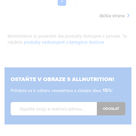
ďalšia strana
Momentálne si prezeráte iba produkty dostupné v ponuke. Tu
nájdete
produkty nedostupné z kategórie Nutlove
.
OSTAŇTE V OBRAZE S ALLNUTRITION!
Prihláste sa k odberu newslettera a získajte zľavu
15%
!
ODOSLAŤ