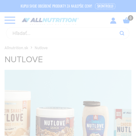
KUPUJ SVOJE OBĽÚBENÉ PRODUKTY ZA NAJLEPŠIE CENY!
SKONTROLUJ
Allnutrition.sk
Nutlove
NUTLOVE