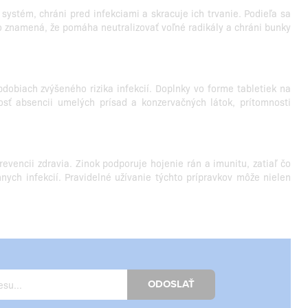
systém, chráni pred infekciami a skracuje ich trvanie. Podieľa sa
čo znamená, že pomáha neutralizovať voľné radikály a chráni bunky
dobiach zvýšeného rizika infekcií. Doplnky vo forme tabletiek na
sť absencii umelých prísad a konzervačných látok, prítomnosti
evencii zdravia. Zinok podporuje hojenie rán a imunitu, zatiaľ čo
ych infekcií. Pravidelné užívanie týchto prípravkov môže nielen
ODOSLAŤ