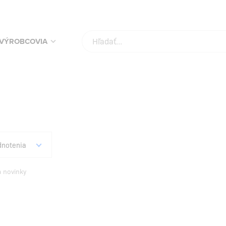
KUPUJ SVOJE OBĽÚBENÉ PRODUKTY ZA NAJLEPŠIE CENY!
SKONTROLUJ
VÝROBCOVIA
notenia
a novinky