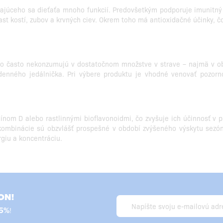
jajúceho sa dieťaťa mnoho funkcií. Predovšetkým podporuje imunitný 
rast kostí, zubov a krvných ciev. Okrem toho má antioxidačné účinky, 
 ho často nekonzumujú v dostatočnom množstve v strave – najmä v ob
nného jedálnička. Pri výbere produktu je vhodné venovať pozorno
nom D alebo rastlinnými bioflavonoidmi, čo zvyšuje ich účinnosť v pr
 kombinácie sú obzvlášť prospešné v období zvýšeného výskytu sezónn
rgiu a koncentráciu.
ON!
5%
!