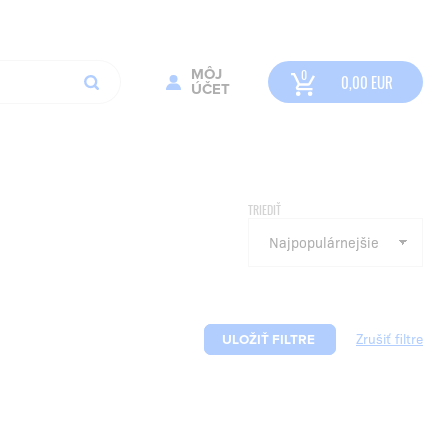
MÔJ
0,00
EUR
ÚČET
TRIEDIŤ
ULOŽIŤ FILTRE