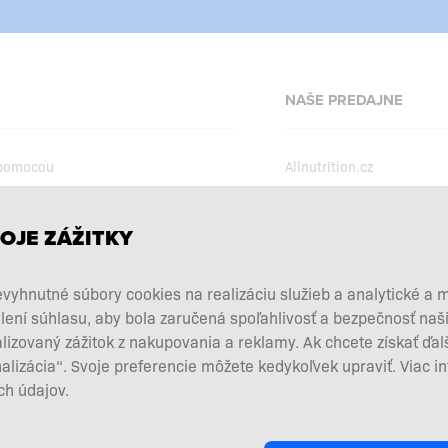
NAŠE PREDAJNE
 pomocou
Allnutrition.cz
Allnutrition.ro
Allnutrition.hu
podmienky
OJE ZÁŽITKY
Allnutrition.ua
kcie
vyhnutné súbory cookies na realizáciu služieb a analytické a 
Allnutrition.co.uk
vových doplnkov
lení súhlasu, aby bola zaručená spoľahlivosť a bezpečnosť na
Allnutrition.de
 a vrátenie tovaru
zovaný zážitok z nakupovania a reklamy. Ak chcete získať ďal
d zmluvy tu
nalizácia“. Svoje preferencie môžete kedykoľvek upraviť. Viac i
h údajov.