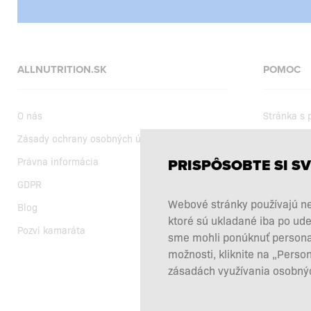
ALLNUTRITION.SK
POMOC
O nás
Stránka s
Zásady ochrany osobných údajov
Dodanie
Právna informácia
Nákupné 
PRISPÔSOBTE SI SV
GDPR
Aktuálne a
Webové stránky používajú ne
Blog
Výber výži
ktoré sú ukladané iba po ude
Pozvi kamaráta
Reklamácie
sme mohli ponúknuť personali
Odstúpiť o
možnosti, kliknite na „Perso
zásadách využívania osobnýc
Kontakty