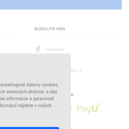
SLEDUJTE NÁS
Facebook
Instagram
Copyright © 2026
SFD S. A.
marketingové súbory cookies,
šich webových stránok, a aby
PLATBY SPRACÚVA
šie informácie a spravovať
nformácií nájdete v našich