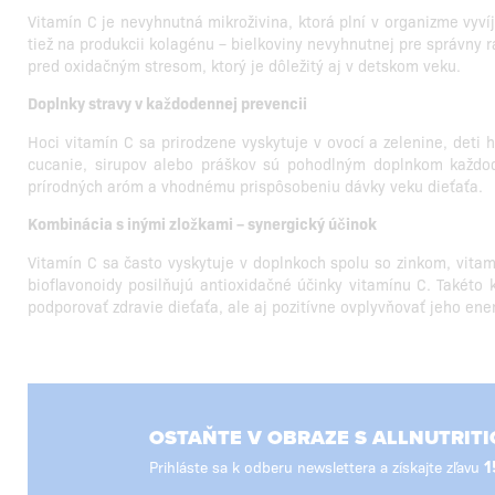
Vitamín C je nevyhnutná mikroživina, ktorá plní v organizme vyví
tiež na produkcii kolagénu – bielkoviny nevyhnutnej pre správny 
pred oxidačným stresom, ktorý je dôležitý aj v detskom veku.
Doplnky stravy v každodennej prevencii
Hoci vitamín C sa prirodzene vyskytuje v ovocí a zelenine, deti
cucanie, sirupov alebo práškov sú pohodlným doplnkom každode
prírodných aróm a vhodnému prispôsobeniu dávky veku dieťaťa.
Kombinácia s inými zložkami – synergický účinok
Vitamín C sa často vyskytuje v doplnkoch spolu so zinkom, vitamí
bioflavonoidy posilňujú antioxidačné účinky vitamínu C. Takéto
podporovať zdravie dieťaťa, ale aj pozitívne ovplyvňovať jeho ene
OSTAŇTE V OBRAZE S ALLNUTRITI
Prihláste sa k odberu newslettera a získajte zľavu
1