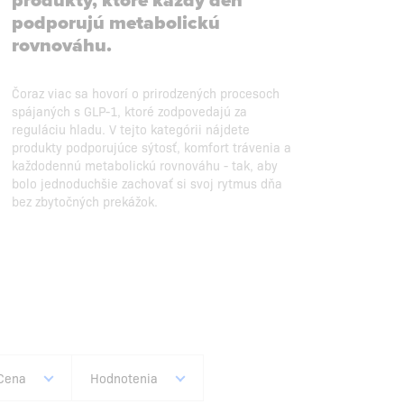
produkty, ktoré každý deň
podporujú metabolickú
rovnováhu.
Čoraz viac sa hovorí o prirodzených procesoch
spájaných s GLP-1, ktoré zodpovedajú za
reguláciu hladu. V tejto kategórii nájdete
produkty podporujúce sýtosť, komfort trávenia a
každodennú metabolickú rovnováhu - tak, aby
bolo jednoduchšie zachovať si svoj rytmus dňa
bez zbytočných prekážok.
Cena
Hodnotenia