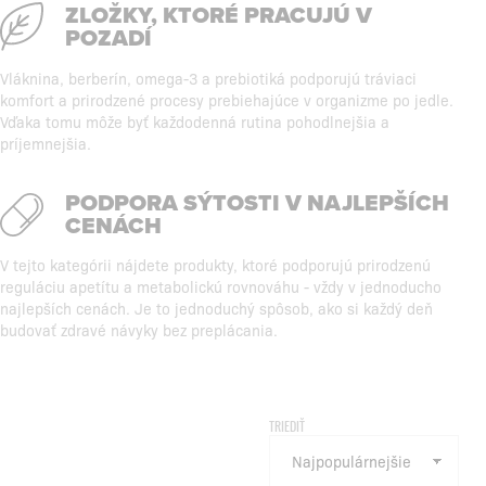
ZLOŽKY, KTORÉ PRACUJÚ V
POZADÍ
Vláknina, berberín, omega-3 a prebiotiká podporujú tráviaci
komfort a prirodzené procesy prebiehajúce v organizme po jedle.
Vďaka tomu môže byť každodenná rutina pohodlnejšia a
príjemnejšia.
PODPORA SÝTOSTI V NAJLEPŠÍCH
CENÁCH
V tejto kategórii nájdete produkty, ktoré podporujú prirodzenú
reguláciu apetítu a metabolickú rovnováhu - vždy v jednoducho
najlepších cenách. Je to jednoduchý spôsob, ako si každý deň
budovať zdravé návyky bez preplácania.
TRIEDIŤ