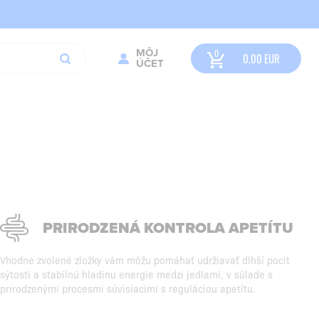
MÔJ
0,00
EUR
ÚČET
PRIRODZENÁ KONTROLA APETÍTU
Vhodne zvolené zložky vám môžu pomáhať udržiavať dlhší pocit
sýtosti a stabilnú hladinu energie medzi jedlami, v súlade s
prirodzenými procesmi súvisiacimi s reguláciou apetítu.