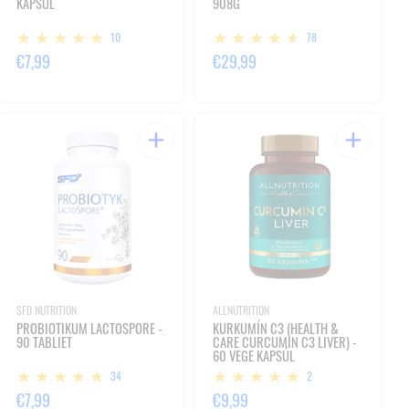
KAPSÚL
908G
10
78
€7,99
€29,99
SFD NUTRITION
ALLNUTRITION
PROBIOTIKUM LACTOSPORE -
KURKUMÍN C3 (HEALTH &
90 TABLIET
CARE CURCUMIN C3 LIVER) -
60 VEGE KAPSÚL
34
2
€7,99
€9,99