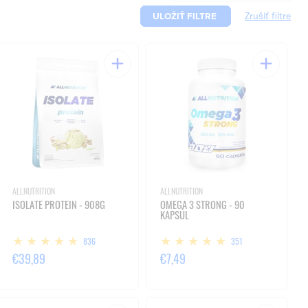
ULOŽIŤ FILTRE
ALLNUTRITION
ALLNUTRITION
ISOLATE PROTEIN - 908G
OMEGA 3 STRONG - 90
KAPSÚL
836
351
€39,89
€7,49