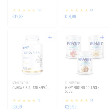
127
64
€12,89
€14,99
SFD NUTRITION
ALLNUTRITION
OMEGA 3-6-9 - 180 KAPSÚL
WHEY PROTEIN COLLAGEN -
500G
79
34
€9,99
€29,99