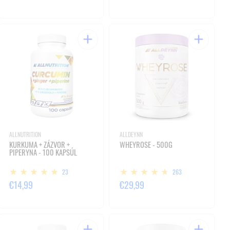
ALLNUTRITION
ALLDEYNN
KURKUMA + ZÁZVOR +
WHEYROSE - 500G
PIPERYNA - 100 KAPSÚL
23
263
€14,99
€29,99