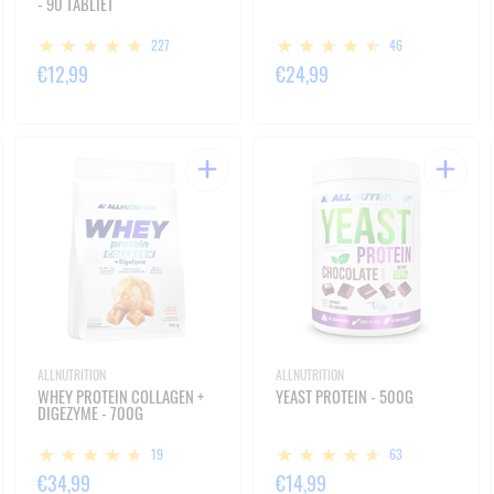
- 90 TABLIET
227
46
€12,99
€24,99
ALLNUTRITION
ALLNUTRITION
WHEY PROTEIN COLLAGEN +
YEAST PROTEIN - 500G
DIGEZYME - 700G
19
63
€34,99
€14,99