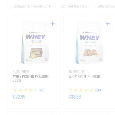
Zobraziť aj nedostupné
Zobraziť iba sady
Zobraziť ib
ALLNUTRITION
ALLNUTRITION
WHEY PROTEIN PREMIUM -
WHEY PROTEIN - 908G
700G
226
2804
€22,99
€33,89