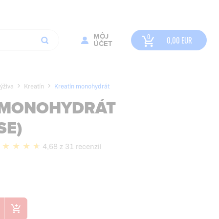
MÔJ
0,00
EUR
ÚČET
ýživa
Kreatín
Kreatín monohydrát
 MONOHYDRÁT
SE)
4,68 z 31 recenzií