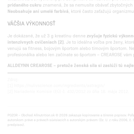
pridaného cukru
znamená, že sa nemusíte obávať zbytočných ka
Neobsahuje ani umelé farbivá
, ktoré často zaťažujú organizmu
VÄČŠIA VÝKONNOSŤ
Je dokázané, že už 3 g kreatínu denne
zvyšuje fyzickú výkonn
intenzívnych cvičeniach [2]
. Je to ideálna voľba pre ženy, ktor
venujú sa fitness, bojovým športom alebo tímovým športom. Nez
profesionálka alebo len začínate so športom –
CREAROSE
vám p
ALLDEYNN CREAROSE – pretože ženská sila si zaslúži tú najl
Zdroj:
[1] https://nulivscience.com/ingredients/astragin/
[2] Nariadenie Komisie (EÚ) č. 432/2012 zo dňa 16. mája 2012.
POZOR – Obchod Allnutrition.sk © 2026 zakazuje kopírovanie a šírenie popisov. Poľ
autorskom práve a právach súvisiacich s autorským právom (Dz. U. z roku 2006, č. 9
predpisov).