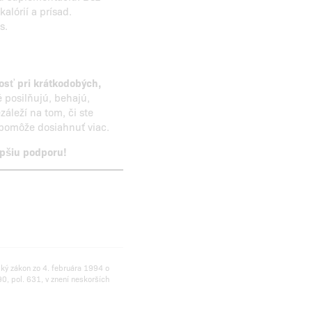
lórií a prísad.
s.
osť pri krátkodobých,
é posilňujú, behajú,
áleží na tom, či ste
omôže dosiahnuť viac.
epšiu podporu!
ský zákon zo 4. februára 1994 o
0, pol. 631, v znení neskorších