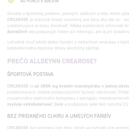
40 PORCIÍ V BALENÍ
Snívate o športovej postave, pevných zadkoch a tele, ktoré vyž
CREAROSE
je doplnok stravy vytvorený pre ženy ako ste vy – a
uvedomujúce si svoju ženskosť. Vďaka kombinácii účinnosti kre
AstraGin®
vás podporuje nielen pri tréningu, ale aj pri dosaho
Lahodná chuť jahôd alebo čerešní s nádychom ananásu v každ
každodenného doplnku stravy skutočný zážitok.
PREČO ALLDEYNN CREAROSE?
ŠPORTOVÁ POSTAVA
CREAROSE
to
až 3666 mg kreatín monohydrátu v jednej dávk
preskúmaných zložiek podporujúcich fyzickú výkonnosť. Príd
inovatívneho rastlinného komplexu z astragalu membranózneh
zvyšuje vstrebateľnosť živín
a podporuje vaše telo zvnútra [1]
BEZ PRIDANÉHO CUKRU A UMELÝCH FARBÍV
CREAROSE
bol vytvorený pre ženy, ktoré sa rozhodli pre ved