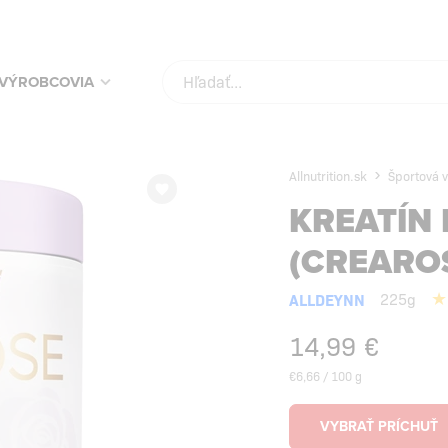
KUPUJ SVOJE OBĽÚBENÉ PRODUKTY ZA NAJLEPŠIE CENY!
SKONTROLUJ
VÝROBCOVIA
Allnutrition.sk
Športová v
KREATÍN
(CREARO
ALLDEYNN
225g
14,99
€
€6,66 / 100 g