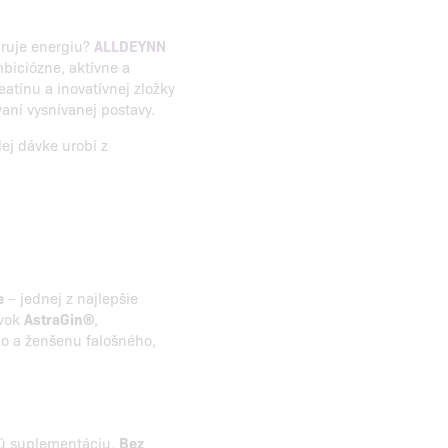
aruje energiu?
ALLDEYNN
mbiciózne, aktívne a
atínu a inovatívnej zložky
vaní vysnívanej postavy.
ej dávke urobí z
e
– jednej z najlepšie
avok
AstraGin®
,
o a ženšenu falošného,
.
omú suplementáciu.
Bez