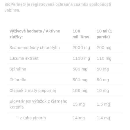
BioPerine® je registrovaná ochranná známka spoločnosti
Sabinsa.
Výživová hodnota / Aktívne
100
10 ml (1
zložky:
mililitrov
porcia)
Sodno-meďnatý chlorofylín
2000 mg
200 mg
Lucuma extrakt
1100 mg
110 mg
Spirulina
500 mg
50 mg
Chlorella
500 mg
50 mg
Olejček z mäty piepornej
100 mg
10 mg
BioPerine® výťažok z čierneho
15 mg
1,5 mg
korenia
- z toho piperín
14 mg
1,4 mg