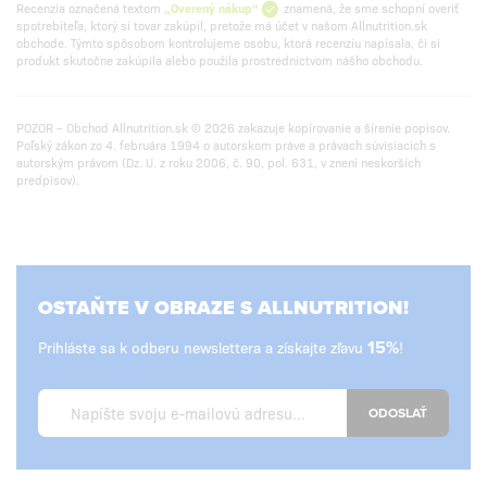
Recenzia označená textom
„Overený nákup“
znamená, že sme schopní overiť
spotrebiteľa, ktorý si tovar zakúpil, pretože má účet v našom Allnutrition.sk
obchode. Týmto spôsobom kontrolujeme osobu, ktorá recenziu napísala, či si
produkt skutočne zakúpila alebo použila prostredníctvom nášho obchodu.
POZOR – Obchod Allnutrition.sk © 2026 zakazuje kopírovanie a šírenie popisov.
Poľský zákon zo 4. februára 1994 o autorskom práve a právach súvisiacich s
autorským právom (Dz. U. z roku 2006, č. 90, pol. 631, v znení neskorších
predpisov).
OSTAŇTE V OBRAZE S ALLNUTRITION!
Prihláste sa k odberu newslettera a získajte zľavu
15%
!
ODOSLAŤ