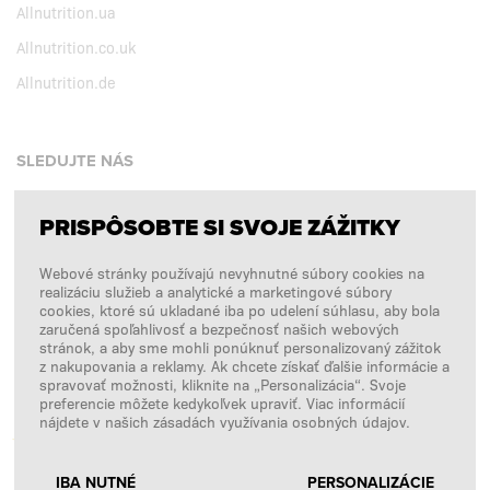
Allnutrition.ua
Allnutrition.co.uk
Allnutrition.de
SLEDUJTE NÁS
PRISPÔSOBTE SI SVOJE ZÁŽITKY
Facebook
Webové stránky používajú nevyhnutné súbory cookies na
Instagram
realizáciu služieb a analytické a marketingové súbory
Copyright © 2026
SFD S. A.
cookies, ktoré sú ukladané iba po udelení súhlasu, aby bola
zaručená spoľahlivosť a bezpečnosť našich webových
stránok, a aby sme mohli ponúknuť personalizovaný zážitok
z nakupovania a reklamy. Ak chcete získať ďalšie informácie a
spravovať možnosti, kliknite na „Personalizácia“. Svoje
PLATBY SPRACÚVA
preferencie môžete kedykoľvek upraviť. Viac informácií
nájdete v našich zásadách využívania osobných údajov.
IBA NUTNÉ
PERSONALIZÁCIE