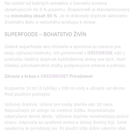
Na rozdiel od bežných extraktov z čierneho korenia
obsahujúcich do 9 % piperínu, Bioperine® je štandardizovaný
na
minimálny obsah 95 %
. Je to dokonalý doplnok aktívneho
životného štýlu a vedomého prístupu k strave.
SUPERFOODS – BOHATSTVO ŽIVÍN
Zelené superfoods ako chlorella a spirulina sú cenené pre
svoju výživovú hodnotu. Ich prítomnosť v
GREENROSE
robí z
produktu ideálny doplnok každodennej stravy pre tých, ktorí
hľadajú plnohodnotné zložky podporujúce zdravie a pohodu.
Zdravie a krása s
GREENROSE
? Prirodzene!
Rozpustite 10 ml (3 lyžičky) v 200 ml vody a užívajte raz denne.
Pred použitím pretrepte.
Výživový doplnok. Určený pre osoby staršie ako 18 rokov.
Nepoužívajte pri alergii na niektorú zložku. Neprekračujte
odporúčanú dennú dávku. Výživové doplnky nenahrádzajú pestrú
stravu. Odporúča sa vyvážená strava a zdravý životný štýl. Vznik
usadeniny je prirodzený jav. Po použití vždy dobre uzavrite obal.