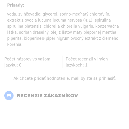
Prísady:
voda, zvlhčovadlo: glycerol, sodno-meďnatý chlorofylín,
extrakt z ovocia lucuma lucuma nervosa (4:1), spirulina
spirulina platensis, chlorella chlorella vulgaris, konzervačná
látka: sorban draselný, olej z listov mäty piepornej mentha
piperita, bioperine® piper nigrum ovocný extrakt z čierneho
korenia.
Počet názorov vo vašom
Počet recenzií v iných
jazyku:
0
jazykoch:
1
Ak chcete pridať hodnotenie, mali by ste
sa prihlásiť
.
RECENZIE ZÁKAZNÍKOV