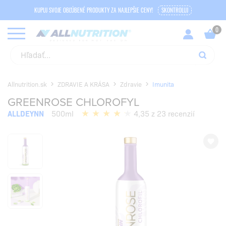
KUPUJ SVOJE OBĽÚBENÉ PRODUKTY ZA NAJLEPŠIE CENY!
SKONTROLUJ
Allnutrition.sk
ZDRAVIE A KRÁSA
Zdravie
Imunita
GREENROSE CHLOROFYL
ALLDEYNN
500ml
4,35 z 23 recenzií