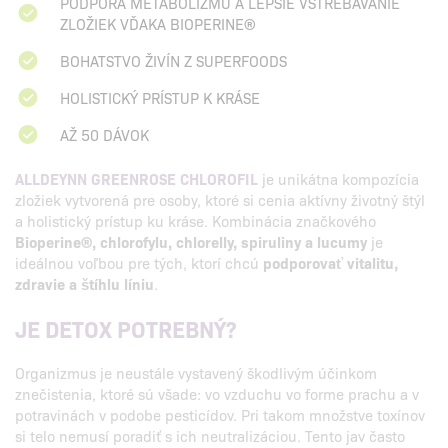
PODPORA METABOLIZMU A LEPŠIE VSTREBÁVANIE
ZLOŽIEK VĎAKA BIOPERINE®
BOHATSTVO ŽIVÍN Z SUPERFOODS
HOLISTICKÝ PRÍSTUP K KRÁSE
AŽ 50 DÁVOK
ALLDEYNN GREENROSE CHLOROFIL
je unikátna kompozícia
zložiek vytvorená pre osoby, ktoré si cenia aktívny životný štýl
a holistický prístup ku kráse. Kombinácia značkového
Bioperine®, chlorofylu, chlorelly, spiruliny a lucumy
je
ideálnou voľbou pre tých, ktorí chcú
podporovať vitalitu,
zdravie a štíhlu líniu
.
JE DETOX POTREBNÝ?
Organizmus je neustále vystavený škodlivým účinkom
znečistenia, ktoré sú všade: vo vzduchu vo forme prachu a v
potravinách v podobe pesticídov. Pri takom množstve toxínov
si telo nemusí poradiť s ich neutralizáciou. Tento jav často