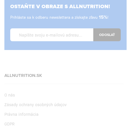
OSTAŇTE V OBRAZE S ALLNUTRITION!
Prihláste sa k odberu newslettera a získajte zľavu
15%
!
ODOSLAŤ
ALLNUTRITION.SK
O nás
Zásady ochrany osobných údajov
Právna informácia
GDPR