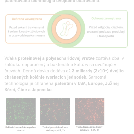
patentovaná technológia dvojitého obaľovania
.
Vďaka
proteínovej a polysacharidovej vrstve
zostáva obal v
žalúdku neporušený a bakteriálne kultúry sa uvoľňujú v
črevách. Denná dávka dodáva až
3 miliardy (3x10⁹) dvojito
chránených kolónie tvoriacich jednotiek
. Samotná
technológia je chránená
patentmi v USA, Európe, Južnej
Kórei, Číne a Japonsku
.