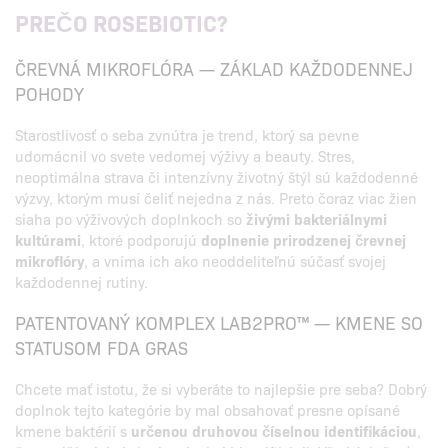
PREČO ROSEBIOTIC?
ČREVNÁ MIKROFLÓRA — ZÁKLAD KAŽDODENNEJ
POHODY
Starostlivosť o seba zvnútra je trend, ktorý sa pevne
udomácnil vo svete vedomej výživy a beauty. Stres,
neoptimálna strava či intenzívny životný štýl sú každodenné
výzvy, ktorým musí čeliť nejedna z nás. Preto čoraz viac žien
siaha po výživových doplnkoch so
živými bakteriálnymi
kultúrami
, ktoré podporujú
doplnenie prirodzenej črevnej
mikroflóry
, a vníma ich ako neoddeliteľnú súčasť svojej
každodennej rutiny.
PATENTOVANÝ KOMPLEX LAB2PRO™ — KMENE SO
STATUSOM FDA GRAS
Chcete mať istotu, že si vyberáte to najlepšie pre seba? Dobrý
doplnok tejto kategórie by mal obsahovať presne opísané
kmene baktérií s
určenou druhovou číselnou identifikáciou
,