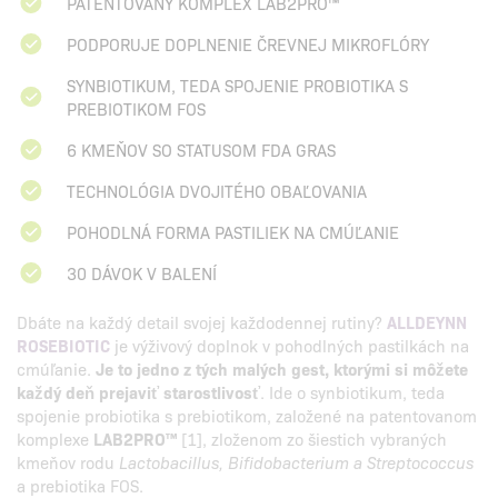
PATENTOVANÝ KOMPLEX LAB2PRO™
PODPORUJE DOPLNENIE ČREVNEJ MIKROFLÓRY
SYNBIOTIKUM, TEDA SPOJENIE PROBIOTIKA S
PREBIOTIKOM FOS
6 KMEŇOV SO STATUSOM FDA GRAS
TECHNOLÓGIA DVOJITÉHO OBAĽOVANIA
POHODLNÁ FORMA PASTILIEK NA CMÚĽANIE
30 DÁVOK V BALENÍ
Dbáte na každý detail svojej každodennej rutiny?
ALLDEYNN
ROSEBIOTIC
je výživový doplnok v pohodlných pastilkách na
cmúľanie.
Je to jedno z tých malých gest, ktorými si môžete
každý deň prejaviť starostlivosť
. Ide o synbiotikum, teda
spojenie probiotika s prebiotikom, založené na patentovanom
komplexe
LAB2PRO™
[1], zloženom zo šiestich vybraných
kmeňov rodu
Lactobacillus, Bifidobacterium a Streptococcus
a prebiotika FOS.