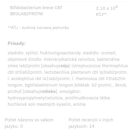
8
Bifidobacterium breve CBT
2,10 x 10
BR3LAB2PROTM
KTJ**
**KTJ - kolónia tvoriaca jednotku
Prísady:
sladidlo: xylitol, fruktooligosacharidy, sladidlo: izomalt,
objemové činidlo: mikrokryštalická celulóza, bakteriálna
zmes lab2protm [obsahuje
sóju
] (streptococcus thermophilus
cbt st3lab2protm, lactobacillus plantarum cbt lp3lab2protm,
l. acidophilus cbt la1lab2protm, l. rhamnosus cbt lr5lab2tm
longum, bgbtlabakterium longum,bibblab. b2 protm),, škrob,
príchuť [obsahuje
mlieko
], emulgátor:
hydroxypropylmetylcelulóza, protihrudkovacia látka:
horčíkové soli mastných kyselín, aróma
Počet názorov vo vašom
Počet recenzií v iných
jazyku:
0
jazykoch:
14