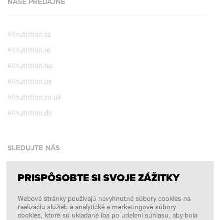
NAŠE PREDAJNE
Allnutrition.cz
Allnutrition.ro
Allnutrition.hu
Allnutrition.ua
Allnutrition.co.uk
Allnutrition.de
SLEDUJTE NÁS
PRISPÔSOBTE SI SVOJE ZÁŽITKY
Facebook
Webové stránky používajú nevyhnutné súbory cookies na
Instagram
realizáciu služieb a analytické a marketingové súbory
Copyright © 2026
SFD S. A.
cookies, ktoré sú ukladané iba po udelení súhlasu, aby bola