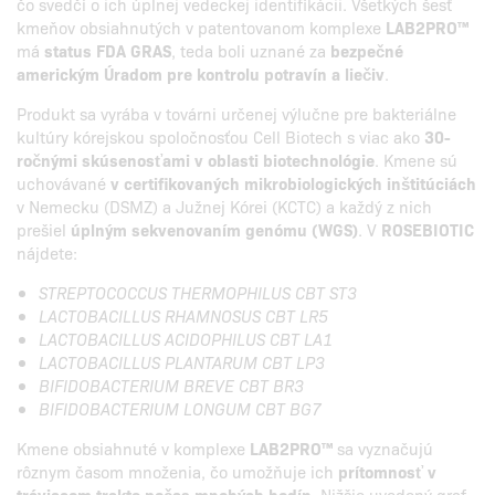
čo svedčí o ich úplnej vedeckej identifikácii. Všetkých šesť
kmeňov obsiahnutých v patentovanom komplexe
LAB2PRO™
má
status FDA GRAS
, teda boli uznané za
bezpečné
americkým Úradom pre kontrolu potravín a liečiv
.
Produkt sa vyrába v továrni určenej výlučne pre bakteriálne
kultúry kórejskou spoločnosťou Cell Biotech s viac ako
30-
ročnými skúsenosťami v oblasti biotechnológie
. Kmene sú
uchovávané
v certifikovaných mikrobiologických inštitúciách
v Nemecku (DSMZ) a Južnej Kórei (KCTC) a každý z nich
prešiel
úplným sekvenovaním genómu (WGS)
. V
ROSEBIOTIC
nájdete:
STREPTOCOCCUS THERMOPHILUS CBT ST3
LACTOBACILLUS RHAMNOSUS CBT LR5
LACTOBACILLUS ACIDOPHILUS CBT LA1
LACTOBACILLUS PLANTARUM CBT LP3
BIFIDOBACTERIUM BREVE CBT BR3
BIFIDOBACTERIUM LONGUM CBT BG7
Kmene obsiahnuté v komplexe
LAB2PRO™
sa vyznačujú
rôznym časom množenia, čo umožňuje ich
prítomnosť v
tráviacom trakte počas mnohých hodín
. Nižšie uvedený graf