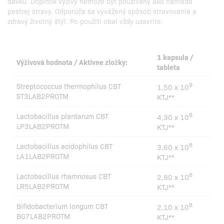
dávku. Doplnok výživy nemôže byť používaný ako náhrada
pestrej stravy. Odporúča sa vyvážený spôsob stravovania a
zdravý životný štýl. Po použití obal vždy uzavrite.
1 kapsula /
Výživová hodnota / Aktívne zložky:
tableta
9
Streptococcus thermophilus CBT
1,50 x 10
ST3LAB2PROTM
KTJ**
8
Lactobacillus plantarum CBT
4,30 x 10
LP3LAB2PROTM
KTJ**
8
Lactobacillus acidophilus CBT
3,60 x 10
LA1LAB2PROTM
KTJ**
8
Lactobacillus rhamnosus CBT
2,90 x 10
LR5LAB2PROTM
KTJ**
8
Bifidobacterium longum CBT
2,10 x 10
BG7LAB2PROTM
KTJ**