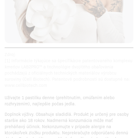
Zdroj:
[1] Informácie týkajúce sa špecifikácie patentovaného komplexu
kmeňov LAB2PRO™ a technológie dvojitého obaľovania
pochádzajú z oficiálnych technických materiálov výrobcu
suroviny (Cell Biotech). Patentové podrobnosti sú dostupné na:
www.cellbiotech.com
Užívajte 1 pastilku denne (prehltnutím, cmúľaním alebo
rozhryzením), najlepšie počas jedla.
Doplnok výživy. Obsahuje sladidlá. Produkt je určený pre osoby
staršie ako 18 rokov. Nadmerná konzumácia môže mať
preháňavý účinok. Nekonzumujte v prípade alergie na
ktorúkoľvek zložku produktu. Neprekračujte odporúčanú dennú