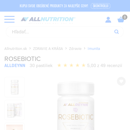
KUPUJ SVOJE OBĽÚBENÉ PRODUKTY ZA NAJLEPŠIE CENY!
SKONTROLUJ
Allnutrition.sk
ZDRAVIE A KRÁSA
Zdravie
Imunita
ROSEBIOTIC
ALLDEYNN
30 pastiliek
5,00 z 49 recenzií