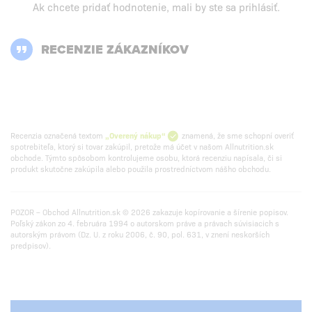
Ak chcete pridať hodnotenie, mali by ste
sa prihlásiť
.
RECENZIE ZÁKAZNÍKOV
Recenzia označená textom
„Overený nákup“
znamená, že sme schopní overiť
spotrebiteľa, ktorý si tovar zakúpil, pretože má účet v našom Allnutrition.sk
obchode. Týmto spôsobom kontrolujeme osobu, ktorá recenziu napísala, či si
produkt skutočne zakúpila alebo použila prostredníctvom nášho obchodu.
POZOR – Obchod Allnutrition.sk © 2026 zakazuje kopírovanie a šírenie popisov.
Poľský zákon zo 4. februára 1994 o autorskom práve a právach súvisiacich s
autorským právom (Dz. U. z roku 2006, č. 90, pol. 631, v znení neskorších
predpisov).