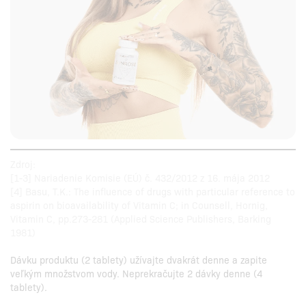
Zdroj:
[1-3] Nariadenie Komisie (EÚ) č. 432/2012 z 16. mája 2012
[4] Basu, T.K.: The influence of drugs with particular reference to
aspirin on bioavailability of Vitamin C; in Counsell, Hornig,
Vitamin C, pp.273-281 (Applied Science Publishers, Barking
1981)
Dávku produktu (2 tablety) užívajte dvakrát denne a zapite
veľkým množstvom vody. Neprekračujte 2 dávky denne (4
tablety).