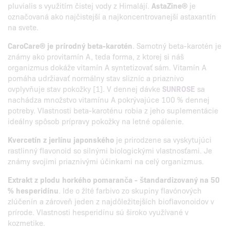
pluvialis s využitím čistej vody z Himalájí.
AstaZine®
je
označovaná ako najčistejší a najkoncentrovanejší astaxantín
na svete.
CaroCare® je prírodný beta-karotén
. Samotný beta-karotén je
známy ako provitamín A, teda forma, z ktorej si náš
organizmus dokáže vitamín A syntetizovať sám. Vitamín A
pomáha udržiavať normálny stav slizníc a priaznivo
ovplyvňuje stav pokožky [1]. V dennej dávke
SUNROSE
sa
nachádza množstvo vitamínu A pokrývajúce 100 % dennej
potreby. Vlastnosti beta-karoténu robia z jeho suplementácie
ideálny spôsob prípravy pokožky na letné opálenie.
Kvercetín z jerlínu japonského
je prirodzene sa vyskytujúci
rastlinný flavonoid so silnými biologickými vlastnosťami. Je
známy svojimi priaznivými účinkami na celý organizmus.
Extrakt z plodu horkého pomaranča - štandardizovaný na 50
% hesperidínu
. Ide o žlté farbivo zo skupiny flavónových
zlúčenín a zároveň jeden z najdôležitejších bioflavonoidov v
prírode. Vlastnosti hesperidínu sú široko využívané v
kozmetike.