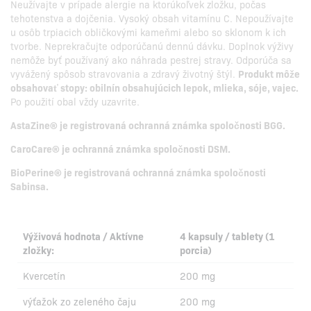
Neužívajte v prípade alergie na ktorúkoľvek zložku, počas
tehotenstva a dojčenia. Vysoký obsah vitamínu C. Nepoužívajte
u osôb trpiacich obličkovými kameňmi alebo so sklonom k ich
tvorbe. Neprekračujte odporúčanú dennú dávku. Doplnok výživy
nemôže byť používaný ako náhrada pestrej stravy. Odporúča sa
vyvážený spôsob stravovania a zdravý životný štýl.
Produkt môže
obsahovať stopy: obilnín obsahujúcich lepok, mlieka, sóje, vajec.
Po použití obal vždy uzavrite.
AstaZine® je registrovaná ochranná známka spoločnosti BGG.
CaroCare® je ochranná známka spoločnosti DSM.
BioPerine® je registrovaná ochranná známka spoločnosti
Sabinsa.
Výživová hodnota / Aktívne
4 kapsuly / tablety (1
zložky:
porcia)
Kvercetín
200 mg
výťažok zo zeleného čaju
200 mg