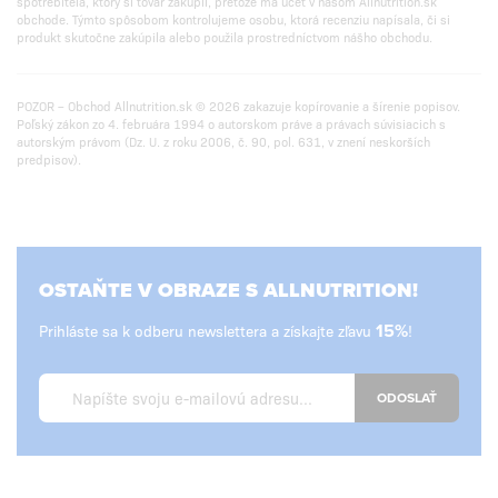
spotrebiteľa, ktorý si tovar zakúpil, pretože má účet v našom Allnutrition.sk
obchode. Týmto spôsobom kontrolujeme osobu, ktorá recenziu napísala, či si
produkt skutočne zakúpila alebo použila prostredníctvom nášho obchodu.
POZOR – Obchod Allnutrition.sk © 2026 zakazuje kopírovanie a šírenie popisov.
Poľský zákon zo 4. februára 1994 o autorskom práve a právach súvisiacich s
autorským právom (Dz. U. z roku 2006, č. 90, pol. 631, v znení neskorších
predpisov).
OSTAŇTE V OBRAZE S ALLNUTRITION!
Prihláste sa k odberu newslettera a získajte zľavu
15%
!
ODOSLAŤ