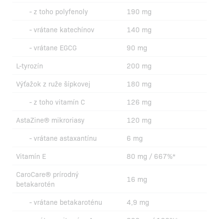
- z toho polyfenoly
190 mg
- vrátane katechínov
140 mg
- vrátane EGCG
90 mg
L-tyrozín
200 mg
Výťažok z ruže šípkovej
180 mg
- z toho vitamín C
126 mg
AstaZine® mikroriasy
120 mg
- vrátane astaxantínu
6 mg
Vitamín E
80 mg / 667%*
CaroCare® prírodný
16 mg
betakarotén
- vrátane betakaroténu
4,9 mg