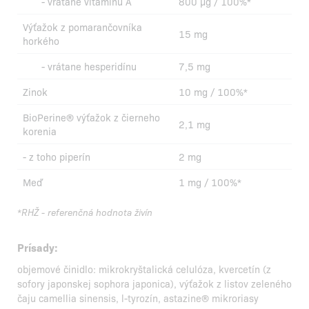
- vrátane vitamínu A
800 µg / 100%*
Výťažok z pomarančovníka
15 mg
horkého
- vrátane hesperidínu
7,5 mg
Zinok
10 mg / 100%*
BioPerine® výťažok z čierneho
2,1 mg
korenia
- z toho piperín
2 mg
Meď
1 mg / 100%*
*RHŽ - referenčná hodnota živín
Prísady:
objemové činidlo: mikrokryštalická celulóza, kvercetín (z
sofory japonskej sophora japonica), výťažok z listov zeleného
čaju camellia sinensis, l-tyrozín, astazine® mikroriasy