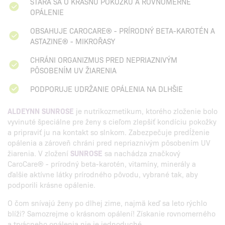
STARÁ SA O KRÁSNU POKOŽKU A ROVNOMERNÉ
OPÁLENIE
OBSAHUJE CAROCARE® - PRÍRODNÝ BETA-KAROTÉN A
ASTAZINE® - MIKROŘASY
CHRÁNI ORGANIZMUS PRED NEPRIAZNIVÝM
PÔSOBENÍM UV ŽIARENIA
PODPORUJE UDRŽANIE OPÁLENIA NA DLHŠIE
ALDEYNN SUNROSE
je nutrikozmetikum, ktorého zloženie bolo
vyvinuté špeciálne pre ženy s cieľom zlepšiť kondíciu pokožky
a pripraviť ju na kontakt so slnkom. Zabezpečuje predĺženie
opálenia a zároveň chráni pred nepriaznivým pôsobením UV
žiarenia. V zložení
SUNROSE
sa nachádza značkový
CaroCare® - prírodný beta-karotén, vitamíny, minerály a
ďalšie aktívne látky prírodného pôvodu, vybrané tak, aby
podporili krásne opálenie.
O čom snívajú ženy po dlhej zime, najmä keď sa leto rýchlo
blíži? Samozrejme o krásnom opálení! Získanie rovnomerného
a trvácneho opálenia nie je jednoduché.