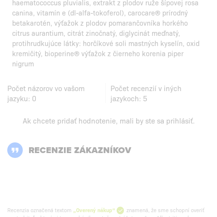
haematococcus pluvialis, extrakt z plodov ruže šípovej rosa
canina, vitamín e (dl-alfa-tokoferol), carocare® prírodný
betakarotén, výťažok z plodov pomarančovníka horkého
citrus aurantium, citrát zinočnatý, diglycinát meďnatý,
protihrudkujúce látky: horčíkové soli mastných kyselín, oxid
kremičitý, bioperine® výťažok z čierneho korenia piper
nigrum
Počet názorov vo vašom
Počet recenzií v iných
jazyku:
0
jazykoch:
5
Ak chcete pridať hodnotenie, mali by ste
sa prihlásiť
.
RECENZIE ZÁKAZNÍKOV
Recenzia označená textom
„Overený nákup“
znamená, že sme schopní overiť