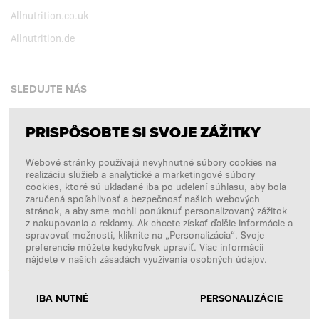
Allnutrition.co.uk
Allnutrition.de
SLEDUJTE NÁS
PRISPÔSOBTE SI SVOJE ZÁŽITKY
Facebook
Webové stránky používajú nevyhnutné súbory cookies na
Instagram
realizáciu služieb a analytické a marketingové súbory
Copyright © 2026
SFD S. A.
cookies, ktoré sú ukladané iba po udelení súhlasu, aby bola
zaručená spoľahlivosť a bezpečnosť našich webových
stránok, a aby sme mohli ponúknuť personalizovaný zážitok
z nakupovania a reklamy. Ak chcete získať ďalšie informácie a
spravovať možnosti, kliknite na „Personalizácia“. Svoje
PLATBY SPRACÚVA
preferencie môžete kedykoľvek upraviť. Viac informácií
nájdete v našich zásadách využívania osobných údajov.
IBA NUTNÉ
PERSONALIZÁCIE