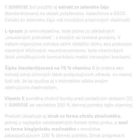
V
SUNROSE
bol použitý aj
extrakt zo zeleného čaju
štandardizovaný na obsah polyfenolov, katechínov a EGCG.
Extrakt zo zeleného čaju má množstvo priaznivých vlastností.
L-tyrozín
je aminokyselina, teda jedna zo základných
„stavebných jednotiek“, z ktorých sú tvorené proteiny. V
našom organizme zohráva veľmi dôležitú úlohu ako prekurzor
viacerých kľúčových neurotransmiterov, teda chemických
látok umožňujúcich komunikáciu medzi nervovými bunkami.
Šípka štandardizovaná na 70 % vitamínu C
je známa ako
bohatý zdroj účinných látok podporujúcich zdravie, no menej
ľudí vie, že sa využíva aj v kozmetike vďaka svojim
ošetrujúcim vlastnostiam.
Vitamín E
pomáha chrániť bunky pred oxidačným stresom [2].
V
SUNROSE
sa nachádza 200 % dennej potreby tejto vitamíny.
Produkt obsahuje aj
zinok vo forme citrátu zinočnatého
,
jednej z najlepšie vstrebateľných foriem tohto prvku, a
meď
vo forme bisglycinátu meďnatého
v množstve
zabezpečujúcom 100 % dennej potreby. Zinok prispieva k