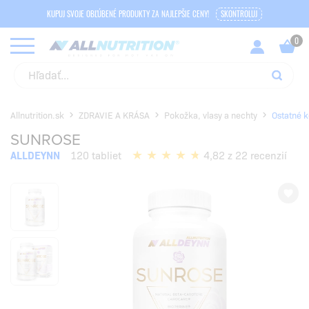
KUPUJ SVOJE OBĽÚBENÉ PRODUKTY ZA NAJLEPŠIE CENY!
SKONTROLUJ
Allnutrition.sk
ZDRAVIE A KRÁSA
Pokožka, vlasy a nechty
Ostatné 
SUNROSE
ALLDEYNN
120 tabliet
4,82 z 22 recenzií