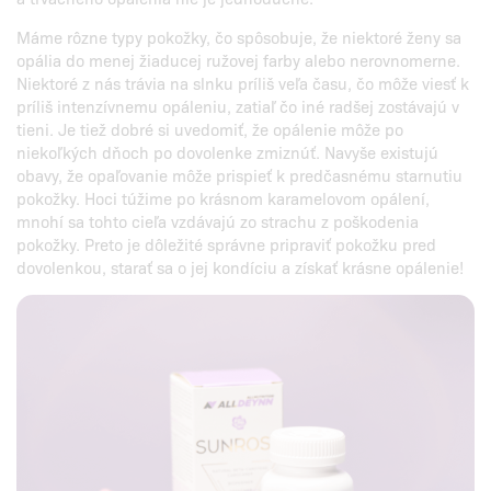
Máme rôzne typy pokožky, čo spôsobuje, že niektoré ženy sa
opália do menej žiaducej ružovej farby alebo nerovnomerne.
Niektoré z nás trávia na slnku príliš veľa času, čo môže viesť k
príliš intenzívnemu opáleniu, zatiaľ čo iné radšej zostávajú v
tieni. Je tiež dobré si uvedomiť, že opálenie môže po
niekoľkých dňoch po dovolenke zmiznúť. Navyše existujú
obavy, že opaľovanie môže prispieť k predčasnému starnutiu
pokožky. Hoci túžime po krásnom karamelovom opálení,
mnohí sa tohto cieľa vzdávajú zo strachu z poškodenia
pokožky. Preto je dôležité správne pripraviť pokožku pred
dovolenkou, starať sa o jej kondíciu a získať krásne opálenie!