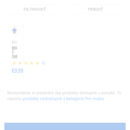
FILTROVAŤ
TRIEDIŤ
ALLNUTRITION / PRE MUŽOV
MUŽI
T-
SHIRT
ESSENTIAL
12
BLACK
€9,99
Momentálne si prezeráte iba produkty dostupné v ponuke. Tu
nájdete
produkty nedostupné z kategórie Pre mužov
.