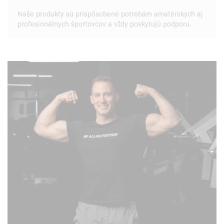
Naše produkty sú prispôsobené potrebám amatérskych aj
profesionálnych športovcov a vždy poskytujú podporu.