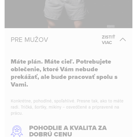
ZISTIŤ
PRE MUŽOV
VIAC
Máte plán. Máte cieľ. Potrebujete
oblečenie, ktoré Vám nebude
prekážať, ale bude pracovať spolu s
Vami.
Konkrétne, pohodlné, spoľahlivé. Presne tak, ako to máte
radi. Tričká, šortky, mikiny – osvedčené a pripravené na
prácu.
POHODLIE A KVALITA ZA
DOBRÚ CENU