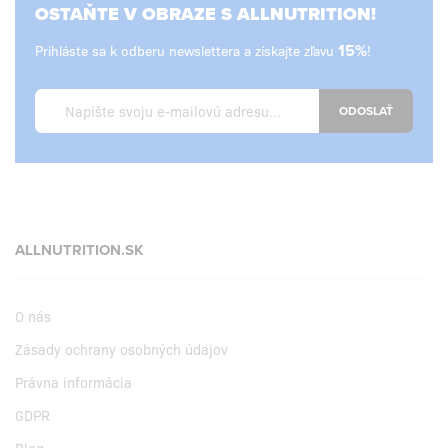
OSTAŇTE V OBRAZE S ALLNUTRITION!
Prihláste sa k odberu newslettera a získajte zľavu
15%
!
ODOSLAŤ
ALLNUTRITION.SK
O nás
Zásady ochrany osobných údajov
Právna informácia
GDPR
Blog