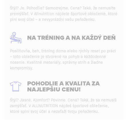
Štýl? Je. Pohodlie? Samozrejme. Cena? Taká, že nemusíte
premýšľať. V Allnutrition nájdete športové oblečenie, ktoré
plní svoj účel – a nevyprázdni vašu peňaženku.
NA TRÉNING A NA KAŽDÝ DEŇ
Posilňovňa, beh, tréning doma alebo rýchly reset po práci
– toto oblečenie je stvorené na pohyb a každodenné
nosenie. Kvalitné materiály, správny strih a žiadne
kompromisy.
POHODLIE A KVALITA ZA
NAJLEPŠIU CENU!
Štýl? Jasné. Komfort? Povinne. Cena? Taká, že sa nemusíš
zamýšľať. V ALLNUTRITION nájdeš športové oblečenie,
ktoré splní svoj účel a nezaťaží tvoju peňaženku.