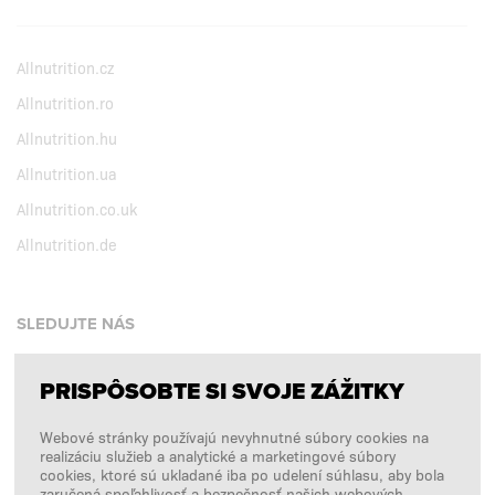
Allnutrition.cz
Allnutrition.ro
Allnutrition.hu
Allnutrition.ua
Allnutrition.co.uk
Allnutrition.de
SLEDUJTE NÁS
PRISPÔSOBTE SI SVOJE ZÁŽITKY
Facebook
Webové stránky používajú nevyhnutné súbory cookies na
Instagram
realizáciu služieb a analytické a marketingové súbory
Copyright © 2026
SFD S. A.
cookies, ktoré sú ukladané iba po udelení súhlasu, aby bola
zaručená spoľahlivosť a bezpečnosť našich webových