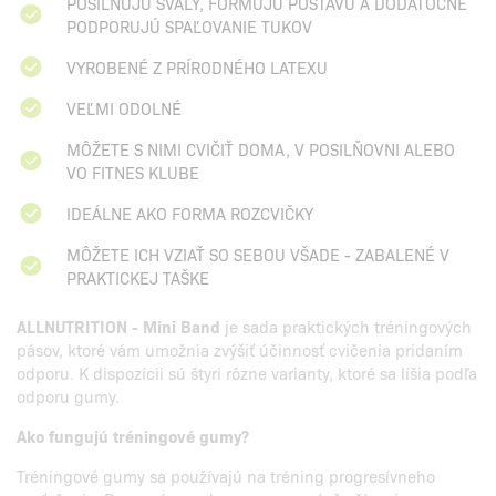
POSILŇUJÚ SVALY, FORMUJÚ POSTAVU A DODATOČNE
PODPORUJÚ SPAĽOVANIE TUKOV
VYROBENÉ Z PRÍRODNÉHO LATEXU
VEĽMI ODOLNÉ
MÔŽETE S NIMI CVIČIŤ DOMA, V POSILŇOVNI ALEBO
VO FITNES KLUBE
IDEÁLNE AKO FORMA ROZCVIČKY
MÔŽETE ICH VZIAŤ SO SEBOU VŠADE - ZABALENÉ V
PRAKTICKEJ TAŠKE
ALLNUTRITION - Mini Band
je sada praktických tréningových
pásov, ktoré vám umožnia zvýšiť účinnosť cvičenia pridaním
odporu. K dispozícii sú štyri rôzne varianty, ktoré sa líšia podľa
odporu gumy.
Ako fungujú tréningové gumy?
Tréningové gumy sa používajú na tréning progresívneho