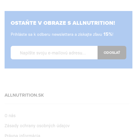
OSTAŇTE V OBRAZE S ALLNUTRITION!
Prihláste sa k odberu newslettera a získajte zľavu
15%
!
ODOSLAŤ
ALLNUTRITION.SK
O nás
Zásady ochrany osobných údajov
Právna informácia