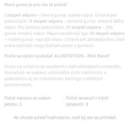
Ktorá guma je pre vás tá pravá?
I stupeň odporu
– čierna guma: vysoký odpor. Určená pre
pokročilých.
II stupeň odporu
– červená guma: stredne ťažký
odpor. Pre stredne pokročilých.
III stupeň odporu
– žltá
guma: stredný odpor. Najuniverzálnejší typ.
IV stupeň odporu
– modrá guma: najnižší odpor. Určené pre začiatočníkov, ktorí
práve začínajú svoje dobrodružstvo s gumami.
Prečo sa oplatí vyskúšať ALLNUTRITION - Mini Band?
Gumy na cvičenie sú vyrobené z najkvalitnejšieho materiálu.
Vyznačujú sa vysokou odolnosťou proti roztrhnutiu a
poškodeniu aj pri intenzívnom tréningu v zložitých
podmienkach.
Počet názorov vo vašom
Počet recenzií v iných
jazyku:
1
jazykoch:
3
Ak chcete pridať hodnotenie, mali by ste
sa prihlásiť
.