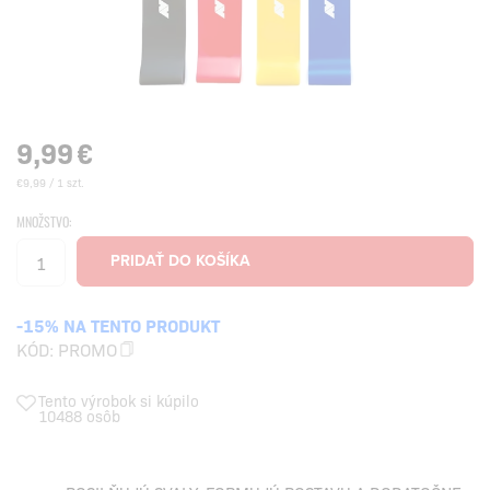
9,99
€
€9,99 / 1 szt.
MNOŽSTVO:
-15% NA TENTO PRODUKT
KÓD:
PROMO
Tento výrobok si kúpilo
10488 osôb