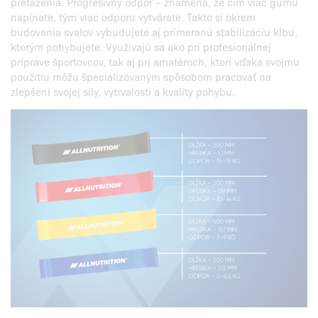
preťaženia. Progresívny odpor – znamená, že čím viac gumu
napínate, tým viac odporu vytvárate. Takto si okrem
budovania svalov vybudujete aj primeranú stabilizáciu kĺbu,
ktorým pohybujete. Využívajú sa ako pri profesionálnej
príprave športovcov, tak aj pri amatéroch, ktorí vďaka svojmu
použitiu môžu špecializovaným spôsobom pracovať na
zlepšení svojej sily, vytrvalosti a kvality pohybu.