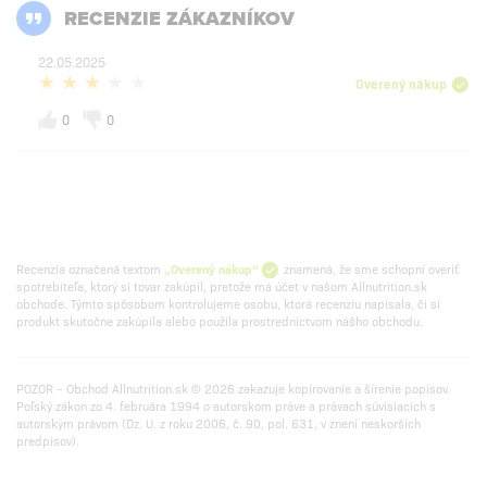
RECENZIE ZÁKAZNÍKOV
22.05.2025
Overený nákup
0
0
Recenzia označená textom
„Overený nákup“
znamená, že sme schopní overiť
spotrebiteľa, ktorý si tovar zakúpil, pretože má účet v našom Allnutrition.sk
obchode. Týmto spôsobom kontrolujeme osobu, ktorá recenziu napísala, či si
produkt skutočne zakúpila alebo použila prostredníctvom nášho obchodu.
POZOR – Obchod Allnutrition.sk © 2026 zakazuje kopírovanie a šírenie popisov.
Poľský zákon zo 4. februára 1994 o autorskom práve a právach súvisiacich s
autorským právom (Dz. U. z roku 2006, č. 90, pol. 631, v znení neskorších
predpisov).