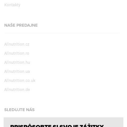
Kontakty
NAŠE PREDAJNE
Allnutrition.cz
Allnutrition.ro
Allnutrition.hu
Allnutrition.ua
Allnutrition.co.uk
Allnutrition.de
SLEDUJTE NÁS