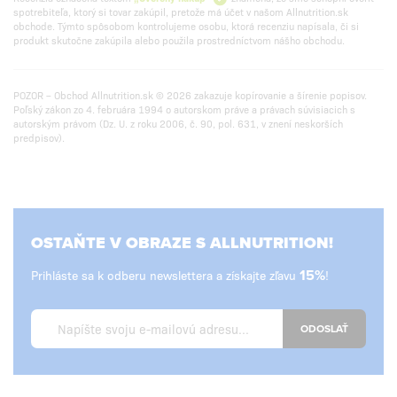
spotrebiteľa, ktorý si tovar zakúpil, pretože má účet v našom Allnutrition.sk
obchode. Týmto spôsobom kontrolujeme osobu, ktorá recenziu napísala, či si
produkt skutočne zakúpila alebo použila prostredníctvom nášho obchodu.
POZOR – Obchod Allnutrition.sk © 2026 zakazuje kopírovanie a šírenie popisov.
Poľský zákon zo 4. februára 1994 o autorskom práve a právach súvisiacich s
autorským právom (Dz. U. z roku 2006, č. 90, pol. 631, v znení neskorších
predpisov).
OSTAŇTE V OBRAZE S ALLNUTRITION!
Prihláste sa k odberu newslettera a získajte zľavu
15%
!
ODOSLAŤ