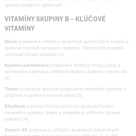
správnu duševnú výkonnosť.
VITAMÍNY SKUPINY B – KĽÚČOVÉ
VITAMÍNY
Niacín
prispieva k udržaniu správnych psychických funkcií a
správnej činnosti nervového systému. Okrem toho pomáha
udržiavať zdravú pokožku [1].
Kyselina pantoténová
prispieva k zníženiu miery únavy a
vyčerpania a pomáha udržiavať správnu duševnú výkonnosť
[2].
Tiamín
podporuje správne fungovanie nervového systému a
prispieva k správnej činnosti srdca [3].
Riboflavín
zohráva kľúčovú úlohu pri správnej funkcii
nervového systému, zraku a prispieva k udržaniu zdravej
pokožky [4].
Vitamín B6
prispieva k udržaniu správnych psychických
funkcií a k tvorbe červených krviniek. Dôležité je, že B6