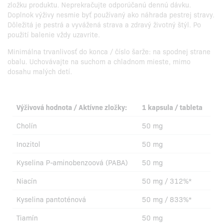
zložku produktu. Neprekračujte odporúčanú dennú dávku.
Doplnok výživy nesmie byť používaný ako náhrada pestrej stravy.
Dôležitá je pestrá a vyvážená strava a zdravý životný štýl. Po
použití balenie vždy uzavrite.
Minimálna trvanlivosť do konca / číslo šarže: na spodnej strane
obalu. Uchovávajte na suchom a chladnom mieste, mimo
dosahu malých detí.
Výživová hodnota / Aktívne zložky:
1 kapsula / tableta
Cholín
50 mg
Inozitol
50 mg
Kyselina P-aminobenzoová (PABA)
50 mg
Niacín
50 mg / 312%*
Kyselina pantoténová
50 mg / 833%*
Tiamín
50 mg