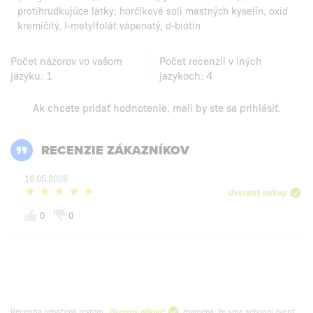
protihrudkujúce látky: horčíkové soli mastných kyselín, oxid
kremičitý, l-metylfolát vápenatý, d-biotín
Počet názorov vo vašom
Počet recenzií v iných
jazyku:
1
jazykoch:
4
Ak chcete pridať hodnotenie, mali by ste
sa prihlásiť
.
RECENZIE ZÁKAZNÍKOV
16.05.2026
Overený nákup
0
0
Recenzia označená textom
„Overený nákup“
znamená, že sme schopní overiť