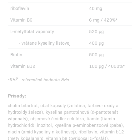
riboflavín
40 mg
Vitamín B6
6 mg / 429%*
L-metylfolát vápenatý
520 µg
- vrátane kyseliny listovej
400 µg
Biotín
500 µg
Vitamín B12
100 µg / 4000%*
*RHŽ - referenčná hodnota živín
Prísady:
cholín bitartrát, obal kapsuly (želatína, farbivo: oxidy a
hydroxidy železa), kyselina pantoténová (d-pantotenát
vápenatý), objemové činidlo: celulóza, tiamín (tiamín
hydrochlorid), inozitol, kyselina p-aminobenzoová (paba),
niacín (amid kyseliny nikotínovej), riboflavín, vitamín b12
(metylkobalamín), vitamín b6 (pyridoxal 5-fosfát),