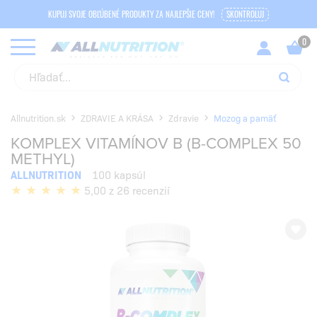
KUPUJ SVOJE OBĽÚBENÉ PRODUKTY ZA NAJLEPŠIE CENY!
SKONTROLUJ
Allnutrition.sk
ZDRAVIE A KRÁSA
Zdravie
Mozog a pamäť
KOMPLEX VITAMÍNOV B (B-COMPLEX 50
METHYL)
ALLNUTRITION
100 kapsúl
5,00 z 26 recenzií