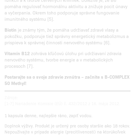
pomáha regulovať hormonálnu aktivitu a znižuje pocit únavy
a vyčerpania. Okrem toho podporuje správne fungovanie
imunitného systému [5].
Biotín
je známy tým, že pomáha udržiavať zdravé vlasy a
pokožku, podporuje tiež správny energetický metabolizmus a
prispieva k správnej činnosti nervového systému [6].
Vitamín B12
zohráva kľúčovú úlohu pri udržiavaní zdravia
nervového systému, tvorbe energie a v metabolických
procesoch [7].
Postarajte sa o svoje zdravie zvnútra – začnite s B-COMPLEX
50 Methyl!
Zdroje:
[1-7] Nariadenie Komisie (EÚ) č. 432/2012 z 16. mája 2012.
1 kapsula denne, najlepšie ráno, zapiť vodou.
Doplnok výživy. Produkt je určený pre osoby staršie ako 18 rokov.
Nepoužívajte v prípade alergie (precitlivenosti) na ktorúkoľvek