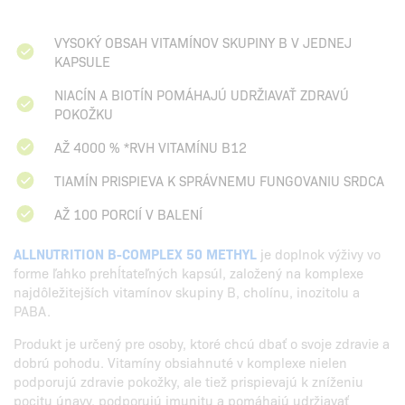
VYSOKÝ OBSAH VITAMÍNOV SKUPINY B V JEDNEJ
KAPSULE
NIACÍN A BIOTÍN POMÁHAJÚ UDRŽIAVAŤ ZDRAVÚ
POKOŽKU
AŽ 4000 % *RVH VITAMÍNU B12
TIAMÍN PRISPIEVA K SPRÁVNEMU FUNGOVANIU SRDCA
AŽ 100 PORCIÍ V BALENÍ
ALLNUTRITION B-COMPLEX 50 METHYL
je doplnok výživy vo
forme ľahko prehĺtateľných kapsúl, založený na komplexe
najdôležitejších vitamínov skupiny B, cholínu, inozitolu a
PABA.
Produkt je určený pre osoby, ktoré chcú dbať o svoje zdravie a
dobrú pohodu. Vitamíny obsiahnuté v komplexe nielen
podporujú zdravie pokožky, ale tiež prispievajú k zníženiu
pocitu únavy, podporujú imunitu a pomáhajú udržiavať