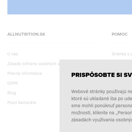
ALLNUTRITION.SK
POMOC
O nás
Stránka s
Zásady ochrany osobných údajov
Dodanie
Právna informácia
Nákupné 
PRISPÔSOBTE SI SV
GDPR
Aktuálne a
Webové stránky používajú ne
Blog
Výber výži
ktoré sú ukladané iba po ude
Pozvi kamaráta
Reklamácie
sme mohli ponúknuť personali
Odstúpiť o
možnosti, kliknite na „Perso
zásadách využívania osobnýc
Kontakty