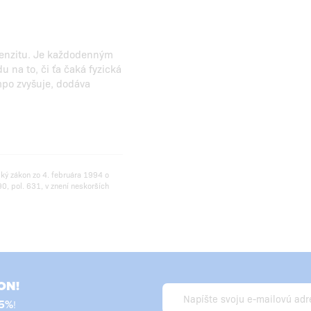
ntenzitu. Je každodenným
 na to, či ťa čaká fyzická
mpo zvyšuje, dodáva
ský zákon zo 4. februára 1994 o
0, pol. 631, v znení neskorších
ON!
5%
!