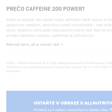
PREČO CAFFEINE 200 POWER?
Kofeín je spôsob, ako dodať svojim aktivitám väčší rytmus a i
spojencom všetkých, ktorí chcú konať rozhodnejšie – bez ohľadu
výzva, duševné úsilie alebo jednoducho nabitý deň. Keď sa te
energiu každému pohybu, myšlienke aj rozhodnutiu.
Nahradí kávu, ak ju nemáš rád! :)
POZOR – Obchod Allnutrition.sk © 2026 zakazuje kopírovanie a šírenie popisov. Poľ
autorskom práve a právach súvisiacich s autorským právom (Dz. U. z roku 2006, č. 9
predpisov).
OSTAŇTE V OBRAZE S ALLNUTRITI
Prihláste sa k odberu newslettera a získajte zľavu
1