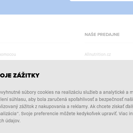
NAŠE PREDAJNE
 pomocou
Allnutrition.cz
Allnutrition.ro
Allnutrition.hu
podmienky
OJE ZÁŽITKY
Allnutrition.ua
kcie
vyhnutné súbory cookies na realizáciu služieb a analytické a 
Allnutrition.co.uk
vových doplnkov
lení súhlasu, aby bola zaručená spoľahlivosť a bezpečnosť na
Allnutrition.de
 a vrátenie tovaru
zovaný zážitok z nakupovania a reklamy. Ak chcete získať ďal
d zmluvy tu
nalizácia“. Svoje preferencie môžete kedykoľvek upraviť. Viac i
h údajov.