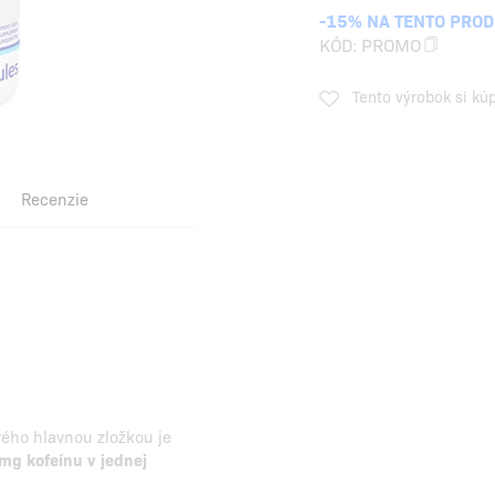
-15% NA TENTO PRO
KÓD:
PROMO
Tento výrobok si kú
Recenzie
rého hlavnou zložkou je
mg kofeínu v jednej