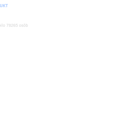
DUKT
pilo 78265 osôb