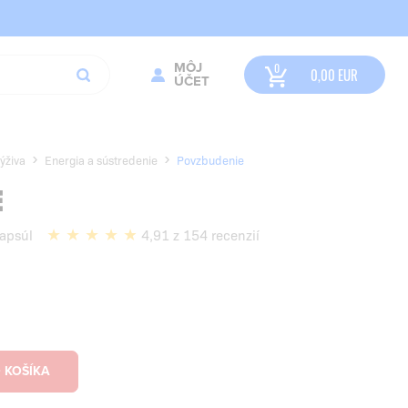
MÔJ
0,00
EUR
ÚČET
ýživa
Energia a sústredenie
Povzbudenie
E
apsúl
4,91 z 154 recenzií