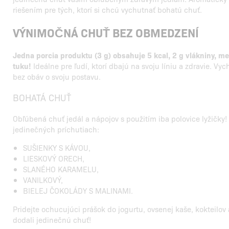
riešením pre tých, ktorí si chcú vychutnať bohatú chuť.
VÝNIMOČNÁ CHUŤ BEZ OBMEDZENÍ
Jedna porcia produktu (3 g) obsahuje 5 kcal, 2 g vlákniny, me
tuku!
Ideálne pre ľudí, ktorí dbajú na svoju líniu a zdravie. Vy
bez obáv o svoju postavu.
BOHATÁ CHUŤ
Obľúbená chuť jedál a nápojov s použitím iba polovice lyžičky! 
jedinečných príchutiach:
SUŠIENKY S KÁVOU,
LIESKOVÝ ORECH,
SLANÉHO KARAMELU,
VANILKOVÝ,
BIELEJ ČOKOLÁDY S MALINAMI.
Pridejte ochucujúci prášok do jogurtu, ovsenej kaše, kokteilov 
dodali jedinečnú chuť!