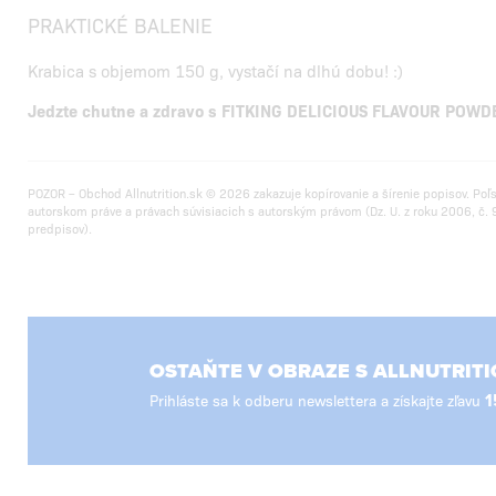
PRAKTICKÉ BALENIE
Krabica s objemom 150 g, vystačí na dlhú dobu! :)
Jedzte chutne a zdravo s FITKING DELICIOUS FLAVOUR POWD
POZOR – Obchod Allnutrition.sk © 2026 zakazuje kopírovanie a šírenie popisov. Poľ
autorskom práve a právach súvisiacich s autorským právom (Dz. U. z roku 2006, č. 9
predpisov).
OSTAŇTE V OBRAZE S ALLNUTRITI
Prihláste sa k odberu newslettera a získajte zľavu
1