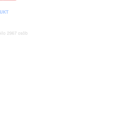
DUKT
pilo 2967 osôb