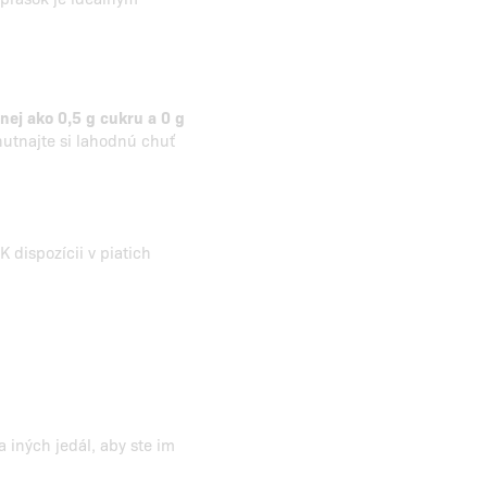
nej ako 0,5 g cukru a 0 g
chutnajte si lahodnú chuť
K dispozícii v piatich
a iných jedál, aby ste im