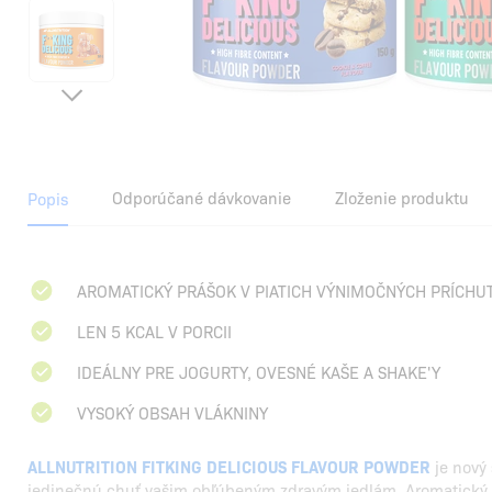
Odporúčané dávkovanie
Zloženie produktu
Popis
AROMATICKÝ PRÁŠOK V PIATICH VÝNIMOČNÝCH PRÍCHU
LEN 5 KCAL V PORCII
IDEÁLNY PRE JOGURTY, OVESNÉ KAŠE A SHAKE'Y
VYSOKÝ OBSAH VLÁKNINY
ALLNUTRITION FITKING DELICIOUS FLAVOUR POWDER
je nový
jedinečnú chuť vašim obľúbeným zdravým jedlám. Aromatický 