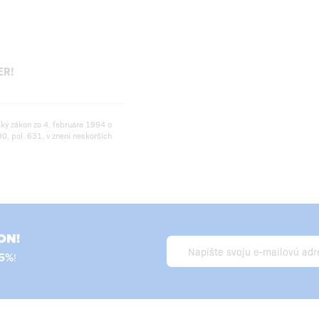
ER!
ský zákon zo 4. februára 1994 o
0, pol. 631, v znení neskorších
ON!
5%
!