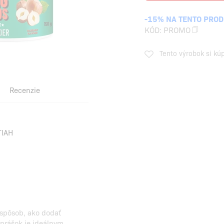
-15% NA TENTO PRO
KÓD:
PROMO
Tento výrobok si kú
Recenzie
TIAH
 spôsob, ako dodať
prášok je ideálnym