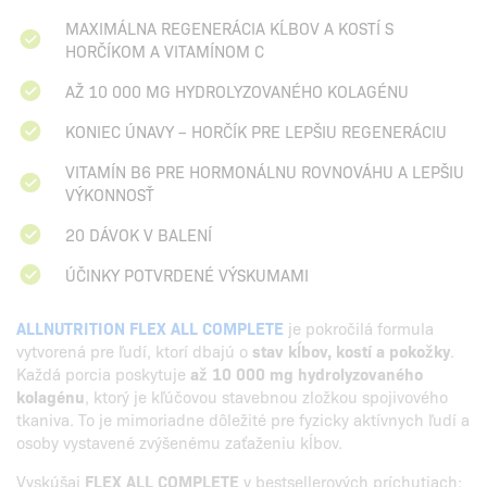
MAXIMÁLNA REGENERÁCIA KĹBOV A KOSTÍ S
HORČÍKOM A VITAMÍNOM C
AŽ 10 000 MG HYDROLYZOVANÉHO KOLAGÉNU
KONIEC ÚNAVY – HORČÍK PRE LEPŠIU REGENERÁCIU
VITAMÍN B6 PRE HORMONÁLNU ROVNOVÁHU A LEPŠIU
VÝKONNOSŤ
20 DÁVOK V BALENÍ
ÚČINKY POTVRDENÉ VÝSKUMAMI
ALLNUTRITION FLEX ALL COMPLETE
je pokročilá formula
vytvorená pre ľudí, ktorí dbajú o
stav kĺbov, kostí a pokožky
.
Každá porcia poskytuje
až 10 000 mg hydrolyzovaného
kolagénu
, ktorý je kľúčovou stavebnou zložkou spojivového
tkaniva. To je mimoriadne dôležité pre fyzicky aktívnych ľudí a
osoby vystavené zvýšenému zaťaženiu kĺbov.
Vyskúšaj
FLEX ALL COMPLETE
v bestsellerových príchutiach: