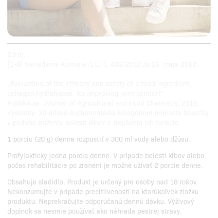
Zdroj:
[1-4] Nariadenie Komisie (EÚ) č. 432/2012 zo 16. mája 2012.
„Evaluation of the efficacy and safety of a food ingredient,
collagen hydrolysate, for improving joint comfort“
Publikácia: Journal of Agricultural and Food Chemistry, 2016.
Výsledky: 30-dňová suplementácia kolagénom priniesla benefity
v podobe zníženia bolesti kĺbov a zlepšenia ich funkcie.
1 porciu (20 g) denne rozpustiť v 300 ml vody alebo džúsu.
Profylakticky jedna porcia denne. V prípade bolestí kĺbov alebo
počas rehabilitácie po zranení je možné užívať 2 porcie denne.
Obsahuje sladidlo. Produkt je určený pre osoby nad 18 rokov.
Nekonzumujte v prípade precitlivenosti na ktorúkoľvek zložku
produktu. Neprekračujte odporúčanú dennú dávku. Výživový
doplnok sa nesmie používať ako náhrada pestrej stravy.