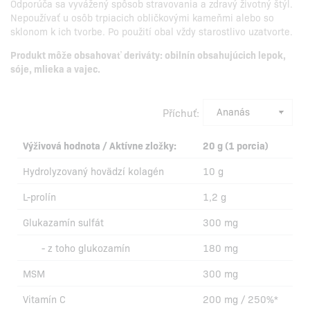
Odporúča sa vyvážený spôsob stravovania a zdravý životný štýl.
Nepoužívať u osôb trpiacich obličkovými kameňmi alebo so
sklonom k ich tvorbe. Po použití obal vždy starostlivo uzatvorte.
Produkt môže obsahovať deriváty: obilnín obsahujúcich lepok,
sóje, mlieka a vajec.
Příchuť:
Výživová hodnota / Aktívne zložky:
20 g (1 porcia)
Hydrolyzovaný hovädzí kolagén
10 g
L-prolín
1,2 g
Glukazamín sulfát
300 mg
- z toho glukozamín
180 mg
MSM
300 mg
Vitamín C
200 mg / 250%*