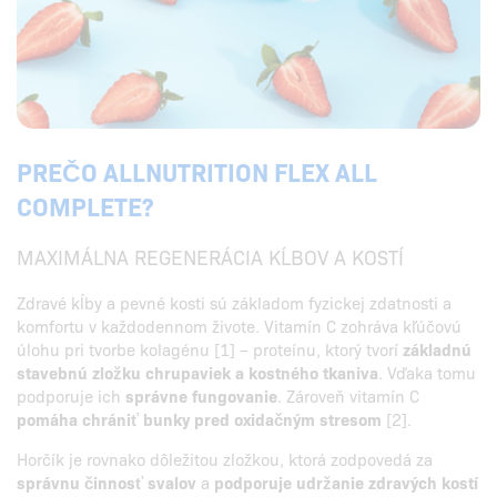
PREČO ALLNUTRITION FLEX ALL
COMPLETE?
MAXIMÁLNA REGENERÁCIA KĹBOV A KOSTÍ
Zdravé kĺby a pevné kosti sú základom fyzickej zdatnosti a
komfortu v každodennom živote. Vitamín C zohráva kľúčovú
úlohu pri tvorbe kolagénu [1] – proteínu, ktorý tvorí
základnú
stavebnú zložku chrupaviek a kostného tkaniva
. Vďaka tomu
podporuje ich
správne fungovanie
. Zároveň vitamín C
pomáha chrániť bunky pred oxidačným stresom
[2].
Horčík je rovnako dôležitou zložkou, ktorá zodpovedá za
správnu činnosť svalov
a
podporuje udržanie zdravých kostí