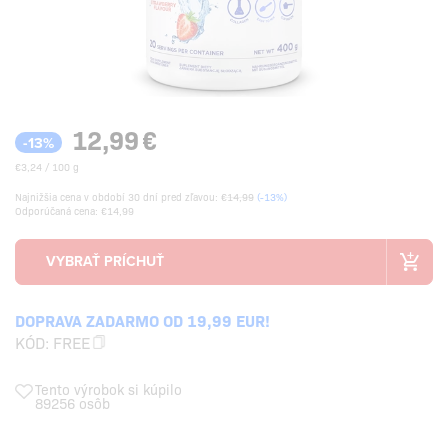
12,99
€
-13%
€3,24 / 100 g
Najnižšia cena v období 30 dní pred zľavou:
€14,99
(-13%)
Odporúčaná cena: €14,99
DOPRAVA ZADARMO OD 19,99 EUR!
KÓD:
FREE
Tento výrobok si kúpilo
89256 osôb