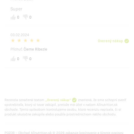
Super
0
0
03.02.2024
Overený nákup
Příchuť:
Čierne Ríbezle
0
0
Recenzia označená textom
„Overený nákup“
znamená, že sme schopní overiť
spotrebiteľa, ktorý si tovar zakúpil, pretože má účet v našom Allnutrition.sk
obchode. Týmto spôsobom kontrolujeme osobu, ktorá recenziu napísala, či si
produkt skutočne zakúpila alebo použila prostredníctvom nášho obchodu.
POZOR – Obchod Allnutrition.sk © 2026 zakazuje kopírovanie a šírenie popisov.