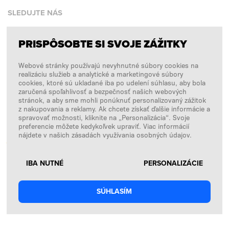
SLEDUJTE NÁS
PRISPÔSOBTE SI SVOJE ZÁŽITKY
Facebook
Webové stránky používajú nevyhnutné súbory cookies na
Instagram
realizáciu služieb a analytické a marketingové súbory
Copyright © 2026
SFD S. A.
cookies, ktoré sú ukladané iba po udelení súhlasu, aby bola
zaručená spoľahlivosť a bezpečnosť našich webových
stránok, a aby sme mohli ponúknuť personalizovaný zážitok
z nakupovania a reklamy. Ak chcete získať ďalšie informácie a
spravovať možnosti, kliknite na „Personalizácia“. Svoje
PLATBY SPRACÚVA
preferencie môžete kedykoľvek upraviť. Viac informácií
nájdete v našich zásadách využívania osobných údajov.
IBA NUTNÉ
PERSONALIZÁCIE
SÚHLASÍM