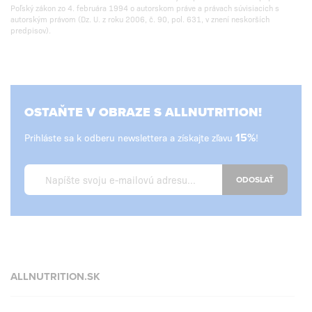
Poľský zákon zo 4. februára 1994 o autorskom práve a právach súvisiacich s
autorským právom (Dz. U. z roku 2006, č. 90, pol. 631, v znení neskorších
predpisov).
OSTAŇTE V OBRAZE S ALLNUTRITION!
Prihláste sa k odberu newslettera a získajte zľavu
15%
!
ODOSLAŤ
ALLNUTRITION.SK