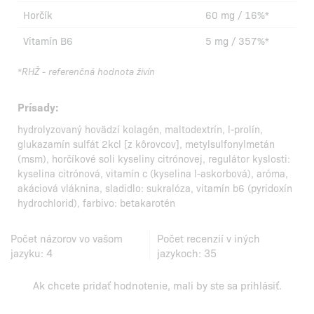
Horčík
60 mg / 16%*
Vitamín B6
5 mg / 357%*
*RHŽ - referenčná hodnota živín
Prísady:
hydrolyzovaný hovädzí kolagén, maltodextrín, l-prolín,
glukazamín sulfát 2kcl [z kôrovcov], metylsulfonylmetán
(msm), horčíkové soli kyseliny citrónovej, regulátor kyslosti:
kyselina citrónová, vitamín c (kyselina l-askorbová), aróma,
akáciová vláknina, sladidlo: sukralóza, vitamín b6 (pyridoxín
hydrochlorid), farbivo: betakarotén
Počet názorov vo vašom
Počet recenzií v iných
jazyku:
4
jazykoch:
35
Ak chcete pridať hodnotenie, mali by ste
sa prihlásiť
.