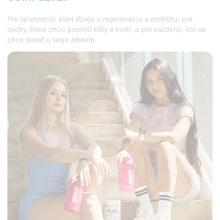
Pre športovcov, ktorí dbajú o regeneráciu a mobilitu, pre
osoby, ktoré chcú posilniť kĺby a kosti, a pre každého, kto sa
chce starať o svoje zdravie.