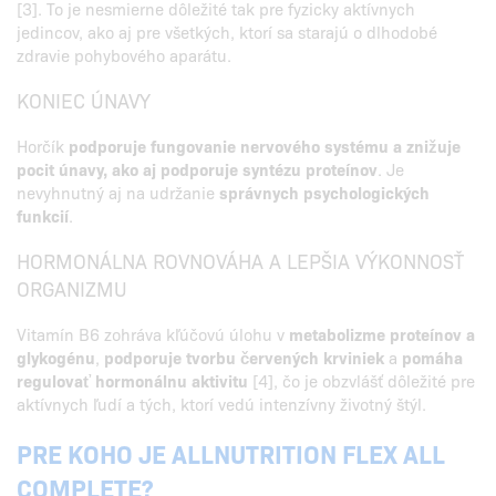
[3]. To je nesmierne dôležité tak pre fyzicky aktívnych
jedincov, ako aj pre všetkých, ktorí sa starajú o dlhodobé
zdravie pohybového aparátu.
KONIEC ÚNAVY
Horčík
podporuje fungovanie nervového systému a znižuje
pocit únavy, ako aj podporuje syntézu proteínov
. Je
nevyhnutný aj na udržanie
správnych psychologických
funkcií
.
HORMONÁLNA ROVNOVÁHA A LEPŠIA VÝKONNOSŤ
ORGANIZMU
Vitamín B6 zohráva kľúčovú úlohu v
metabolizme proteínov a
glykogénu
,
podporuje tvorbu červených krviniek
a
pomáha
regulovať hormonálnu aktivitu
[4], čo je obzvlášť dôležité pre
aktívnych ľudí a tých, ktorí vedú intenzívny životný štýl.
PRE KOHO JE ALLNUTRITION FLEX ALL
COMPLETE?