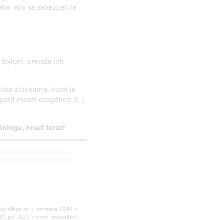
ka, aby sa zabezpečila
štýlom, pretože ich
cká zlúčenina, ktorá je
patrí medzi exogénne (t. j.
éningu, hneď teraz!
ýživové doplnky vás s
formácie o niektorých
ský zákon zo 4. februára 1994 o
0, pol. 631, v znení neskorších