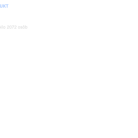
DUKT
pilo 2072 osôb