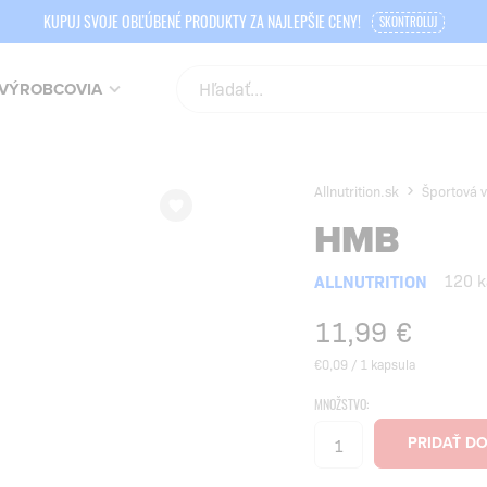
KUPUJ SVOJE OBĽÚBENÉ PRODUKTY ZA NAJLEPŠIE CENY!
SKONTROLUJ
VÝROBCOVIA
Allnutrition.sk
Športová v
HMB
ALLNUTRITION
120 k
11,99
€
€0,09 / 1 kapsula
MNOŽSTVO: