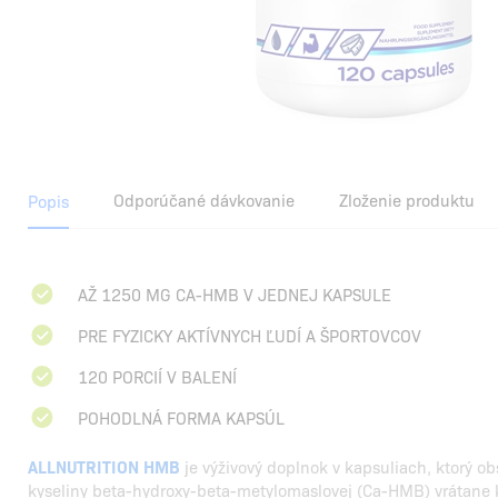
Odporúčané dávkovanie
Zloženie produktu
Popis
AŽ 1250 MG CA-HMB V JEDNEJ KAPSULE
PRE FYZICKY AKTÍVNYCH ĽUDÍ A ŠPORTOVCOV
120 PORCIÍ V BALENÍ
POHODLNÁ FORMA KAPSÚL
ALLNUTRITION HMB
je výživový doplnok v kapsuliach, ktorý o
kyseliny beta-hydroxy-beta-metylomaslovej (Ca-HMB) vrátane 