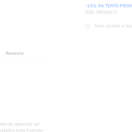
-15% NA TENTO PRO
KÓD:
PROMO
Tento výrobok si kú
Recenzie
bsahuje vápenatú soľ
kyseliny beta-hydroxy-