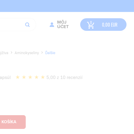
MÔJ
0,00
EUR
ÚČET
ýživa
Aminokyseliny
Ďalšie
apsúl
5,00 z 10 recenzií