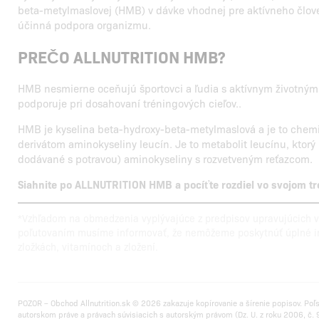
beta-metylmaslovej (HMB) v dávke vhodnej pre aktívneho člove
účinná podpora organizmu.
PREČO ALLNUTRITION HMB?
HMB nesmierne oceňujú športovci a ľudia s aktívnym životným 
podporuje pri dosahovaní tréningových cieľov..
HMB je kyselina beta-hydroxy-beta-metylmaslová a je to chemi
derivátom aminokyseliny leucín. Je to metabolit leucínu, ktorý 
dodávané s potravou) aminokyseliny s rozvetveným reťazcom.
Siahnite po ALLNUTRITION HMB a pocíťte rozdiel vo svojom tr
*Vzhľadom na obmedzenia vyplývajúce z predpisov upravujúcich v
poľutovaním musíme informovať, že nemôžeme poskytnúť úplné in
zložkách, vitamínoch a zložení.
POZOR – Obchod Allnutrition.sk © 2026 zakazuje kopírovanie a šírenie popisov. Poľ
autorskom práve a právach súvisiacich s autorským právom (Dz. U. z roku 2006, č. 9